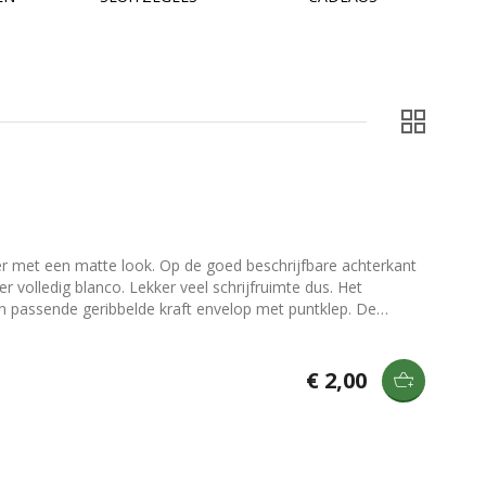
 goed beschrijfbare achterkant
olledig blanco. Lekker veel schrijfruimte dus. Het
n passende geribbelde kraft envelop met puntklep. De
 wand of ander voorwerp te laten staan. Toch iets leuks
en) en [kaartenhouders](/producten/hangers-en-houders).
€ 2,00