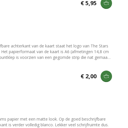
€ 5,95
m
puntklep is voorzien van een gegomde strip die nat gemaakt
n om kaarten mee neer te zetten of op te hangen? Bekijk
€ 2,00
 matte look. Op de goed beschrijfbare
t is verder volledig blanco. Lekker veel schrijfruimte dus.