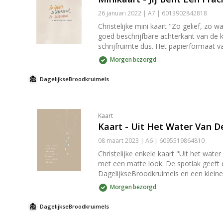
26 januari 2022 | A7 | 6013902842818
Christelijke mini kaart "Zo gelief, zo 
goed beschrijfbare achterkant van de k
schrijfruimte dus. Het papierformaat van de kaart is A7 (afmetingen 10,5 cm × 7,4 cm × 0,1 cm). De kaart wordt geleverd met een passende geribbelde kraft envelop
met puntklep. De puntklep is voorzien van een geg
Morgen bezorgd
versturen, maar ook om thuis in je int
staan. Toch iets leuks kopen om kaar
DagelijkseBroodkruimels
(/producten/hangers-en-houders).
Kaart
Kaart - Uit Het Water Van D
08 maart 2023 | A6 | 6095519864810
Christelijke enkele kaart "Uit het wat
met een matte look. De spotlak geeft de kaart een luxe uitstraling
DagelijkseBroodkruimels en een kleine streepjescod
(afmetingen 14,8 cm × 10,5 cm × 0,1 c
Morgen bezorgd
strip die nat gemaakt moet worden om de envelop dicht te plakken. Tip: Kaarten zijn niet allee
papier is stevig genoeg om de kaarten
DagelijkseBroodkruimels
op te hangen? Bekijk dan onze [klemb