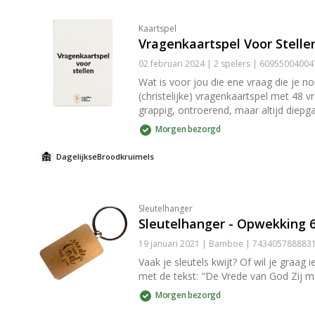
Kaartspel
Vragenkaartspel Voor Stelle
02 februari 2024 | 2 spelers | 6095500400
Wat is voor jou die ene vraag die je no
(christelijke) vragenkaartspel met 48 v
grappig, ontroerend, maar altijd diepg
elk stel. Dit spel is ook geschikt voor
Morgen bezorgd
DagelijkseBroodkruimels
Sleutelhanger
Sleutelhanger - Opwekking 6
19 januari 2021 | Bamboe | 743405788883
Vaak je sleutels kwijt? Of wil je graa
met de tekst: "De Vrede van God Zij me
Morgen bezorgd