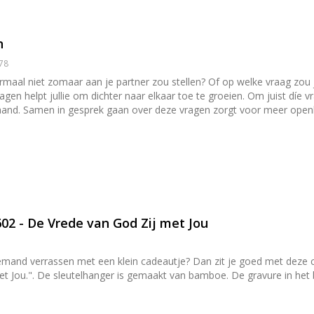
n
478
rmaal niet zomaar aan je partner zou stellen? Of op welke vraag zou ji
ragen helpt jullie om dichter naar elkaar toe te groeien. Om juist díe v
aand. Samen in gesprek gaan over deze vragen zorgt voor meer openheid
 stellen die verkering hebben of verloofd zijn. De vragen over seksuali
02 - De Vrede van God Zij met Jou
1
g iemand verrassen met een klein cadeautje? Dan zit je goed met deze
t Jou.". De sleutelhanger is gemaakt van bamboe. De gravure in het ba