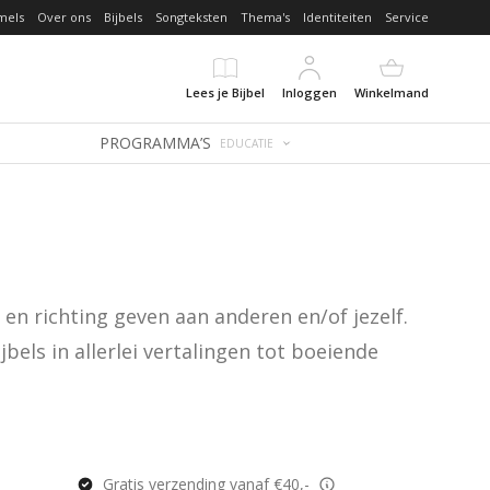
mels
Over ons
Bijbels
Songteksten
Thema's
Identiteiten
Service
Lees je Bijbel
Inloggen
Winkelmand
PROGRAMMA’S
EDUCATIE
en richting geven aan anderen en/of jezelf. 
els in allerlei vertalingen tot boeiende 
Gratis verzending vanaf €40,-