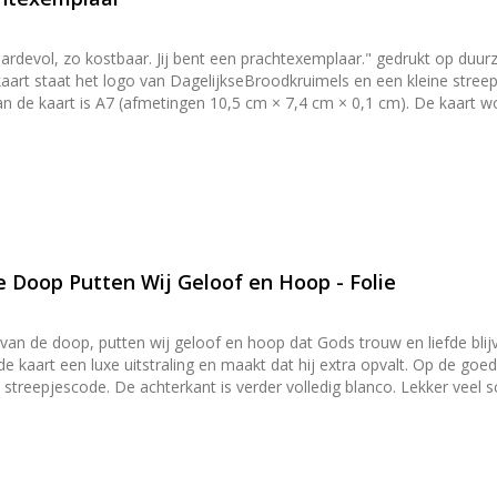
waardevol, zo kostbaar. Jij bent een prachtexemplaar." gedrukt op duurz
aart staat het logo van DagelijkseBroodkruimels en een kleine streepj
omde strip die nat gemaakt moet worden om de envelop dicht te plakken. Tip: Kaarten zijn
erieur te zetten. Het papier is stevig genoeg om de kaarten zonder 
ten mee neer te zetten of op te hangen? Bekijk dan onze [klemborde
e Doop Putten Wij Geloof en Hoop - Folie
er van de doop, putten wij geloof en hoop dat Gods trouw en liefde bl
 en maakt dat hij extra opvalt. Op de goed beschrijfbare achterkant van de kaart staat het logo van
e. De achterkant is verder volledig blanco. Lekker veel schrijfruimte dus. Het papierform
m). De kaart wordt geleverd met een passende geribbelde kraft enve
n leuk om te versturen, maar ook om thuis in je interieur te zetten. Het
 zonder hulpmiddelen tegen een wand of ander voorwerp te laten sta
orden](/producten/klemborden) en [kaartenhouders](/producten/hang