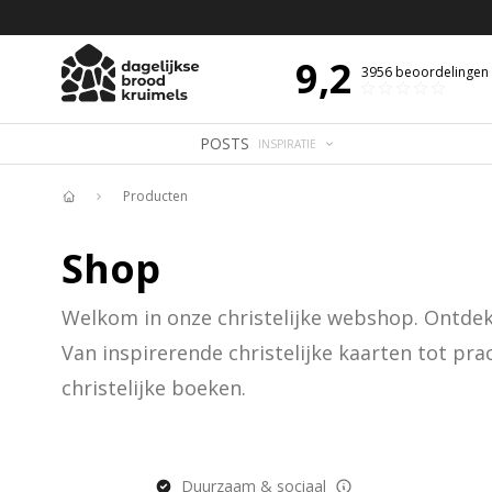
 DE DAG MET OVERDENKING 📖
BIJBELTEKST VAN DE DAG MET OVERDENK
9,2
3956
beoordelingen
POSTS
INSPIRATIE
Producten
Home
Shop
Welkom in onze christelijke webshop. Ontdek e
Van inspirerende christelijke kaarten tot prac
christelijke boeken.
Duurzaam & sociaal