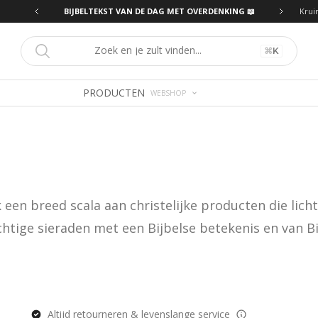
ING 📖
BIJBELTEKST VAN DE DAG MET OVERDENKING 📖
Krui
⌘
K
PRODUCTEN
WEBSHOP
en breed scala aan christelijke producten die licht 
htige sieraden met een Bijbelse betekenis en van Bijb
Altijd retourneren & levenslange service