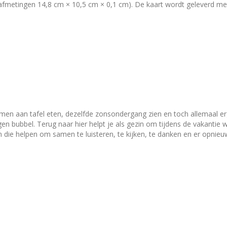
(afmetingen 14,8 cm × 10,5 cm × 0,1 cm). De kaart wordt geleverd me
 moet worden om de envelop dicht te plakken. Tip: Kaarten zijn niet alleen leuk om te versturen, maar ook
t papier is stevig genoeg om de kaarten zonder hulpmiddelen tegen een
of op te hangen? Bekijk dan onze [klemborden](/producten/klembord
amen aan tafel eten, dezelfde zonsondergang zien en toch allemaal erg
an bij wat er echt toe doet; bij en met
 die helpen om samen te luisteren, te kijken, te danken en er opnieuw e
mel van de dag), kun je een kleine oefening doen en is er een eenvo
er dat het kinderachtig wordt.