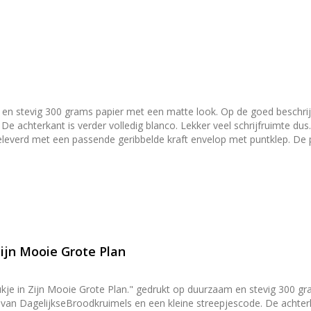
er volledig blanco. Lekker veel schrijfruimte dus. Het papierformaat van de kaart is A6 (afmetingen 14,8 c
eleverd met een passende geribbelde kraft envelop met puntklep. De 
 Het papier is stevig genoeg
gen een wand of ander voorwerp te laten staan. Toch iets leuks kope
mborden) en [kaartenhouders](/producten/hangers-en-houders).
Zijn Mooie Grote Plan
in Zijn Mooie Grote Plan." gedrukt op duurzaam en stevig 300 grams papier met een
 van DagelijkseBroodkruimels en een kleine streepjescode. De achterkan