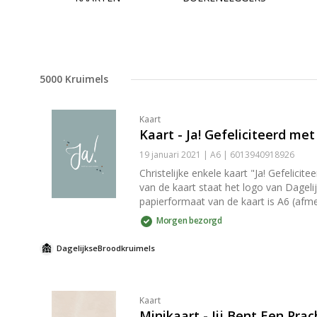
5000
Kruimels
Kaart
Kaart - Ja! Gefeliciteerd met
19 januari 2021 | A6 | 6013940918926
Christelijke enkele kaart "Ja! Gefeliciteerd met 
van de kaart staat het logo van Dagelij
papierformaat van de kaart is A6 (afm
puntklep is voorzien van een gegomde strip die nat gemaakt
Morgen bezorgd
om thuis in je interieur te zetten. He
kopen om kaarten mee neer te zetten 
DagelijkseBroodkruimels
Kaart
Minikaart - Jij Bent Een Pr