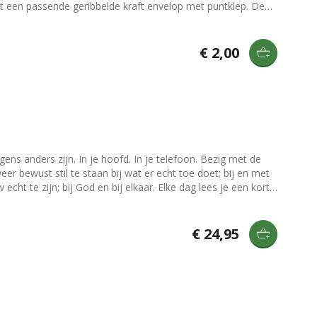
t een passende geribbelde kraft envelop met puntklep. De
 wand of ander voorwerp te laten staan. Toch iets leuks
en) en [kaartenhouders](/producten/hangers-en-houders).
€ 2,00
ens anders zijn. In je hoofd. In je telefoon. Bezig met de
cht te zijn; bij God en bij elkaar. Elke dag lees je een korte
udige vraag om samen over door te praten. Geschikt voor
€ 24,95