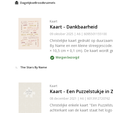
DagelijkseBroodkruimels
Kaart
Kaart - Dankbaarheid
09 oktober 2025 | A6 | 6095501155100
Christelijke kaart gedrukt op duurzaam en stevig 300 grams papier met een matte look. Op de goed beschrijfbare achterkant van de kaart staat het logo van The Stars
By Name en een kleine streepjescode. De achterkant is verd
× 10,5 cm × 0,1 cm). De kaart wordt g
moet worden om de envelop dicht te plakken. Tip: Kaarten zijn niet alleen leuk om te versturen, maar ook om thuis in je interieur te zetten.
Morgen bezorgd
om de kaarten zonder hulpmiddelen te
dan onze [klemborden](/producten/kle
The Stars By Name
Kaart
Kaart - Een Puzzelstukje in 
08 december 2021 | A6 | 6013912720762
Christelijke enkele kaart "Een Puzzelstukje 
achterkant van de kaart staat het logo