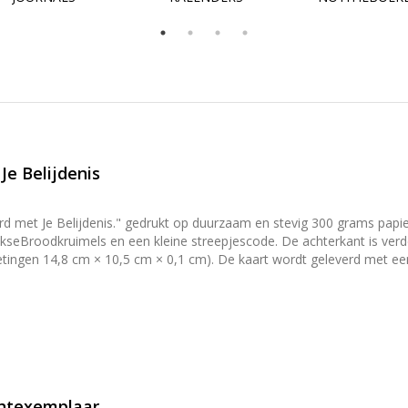
 Je Belijdenis
Je Belijdenis." gedrukt op duurzaam en stevig 300 grams papier met een matte look. Op de
kseBroodkruimels en een kleine streepjescode. De achterkant is verder v
etingen 14,8 cm × 10,5 cm × 0,1 cm). De kaart wordt geleverd met ee
 moet worden om de envelop dicht te plakken. Tip: Kaarten zijn niet alleen leuk om te versturen, maar ook
t papier is stevig genoeg om de kaarten zonder hulpmiddelen tegen een
of op te hangen? Bekijk dan onze [klemborden](/producten/klembord
achtexemplaar