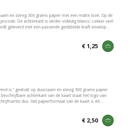
aam en stevig 300 grams papier met een matte look. Op de
escode. De achterkant is verder volledig blanco. Lekker veel
 niet alleen leuk om te
hulpmiddelen tegen een wand of ander voorwerp te laten
n](/producten/klemborden) en [kaartenhouders]
€ 1,25
ijvend is." gedrukt op duurzaam en stevig 300 grams papier
aat van de kaart is A6
lop met puntklep. De puntklep is voorzien van een gegomde
an. Toch iets leuks kopen om kaarten mee neer te zetten of
€ 2,50
ers-en-houders).