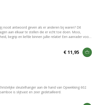
j nooit antwoord geven als er anderen bij waren? Dit
ragen aan elkaar te stellen die er echt toe doen. Mooi,
, begrip en liefde binnen jullie relatie! Een aanrader voor
teit kunnen worden overgeslagen.
€ 11,95
 christelijke sleutelhanger aan de hand van Opwekking 602
mboe is slijtvast en zeer gedetailleerd.