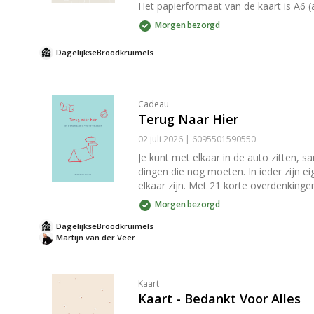
Het papierformaat van de kaart is A6 
puntklep is voorzien van een gegomde strip die nat gemaakt
Morgen bezorgd
om thuis in je interieur te zetten. He
kopen om kaarten mee neer te zetten 
DagelijkseBroodkruimels
Cadeau
Terug Naar Hier
02 juli 2026 | 6095501590550
Je kunt met elkaar in de auto zitten, s
dingen die nog moeten. In ieder zijn eigen bubbel. Terug naar hier helpt je als gezin om tijdens de vakantie weer bewust stil te sta
elkaar zijn. Met 21 korte overdenkingen
overdenking met een Bijbeltekst (Krui
Morgen bezorgd
gezinnen met kinderen en tieners, zond
DagelijkseBroodkruimels
Martijn van der Veer
Kaart
Kaart - Bedankt Voor Alles