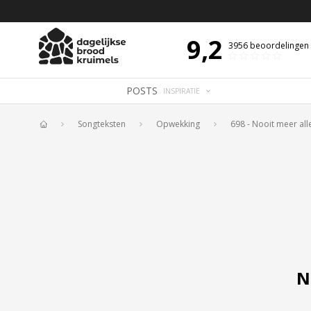
 DE DAG MET OVERDENKING 📖
BIJBELTEKST VAN DE DAG MET OVERDENK
9,2
3956
beoordelingen
POSTS
INSPIRATIE
Songteksten
Opwekking
698 - Nooit meer all
Home
N