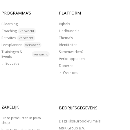
PROGRAMMA’S
PLATFORM
E-learning
Bijbels
Coaching
Liedbundels
verwacht
Retraites
Thema's
verwacht
Leesplannen
Identiteiten
verwacht
Trainingen &
Samenwerken?
verwacht
Events
Verkooppunten
Educatie
Doneren
Over ons
ZAKELIJK
BEDRIJFSGEGEVENS
Onze producten in jouw
DagelijkseBroodkruimels
shop
M&K Group B.V.
Jouw producten in onze