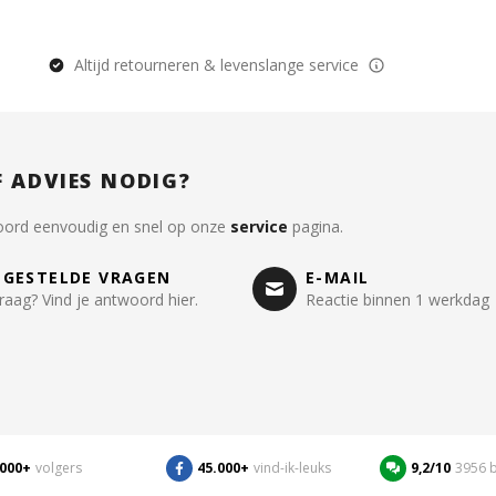
Altijd retourneren & levenslange service
F ADVIES NODIG?
oord eenvoudig en snel op onze
service
pagina.
LGESTELDE VRAGEN
E-MAIL
raag? Vind je antwoord hier.
Reactie binnen 1 werkdag
.000+
volgers
45.000+
vind-ik-leuks
9,2/10
3956 