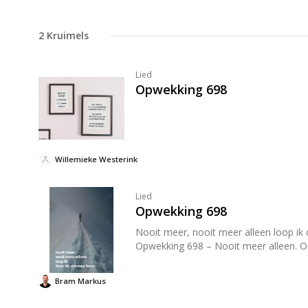
2
Kruimels
Lied
Opwekking 698
Willemieke Westerink
Lied
Opwekking 698
Nooit meer, nooit meer alleen loop ik door de stormen heen. Opwekking 698 Vol
Op
Bram Markus