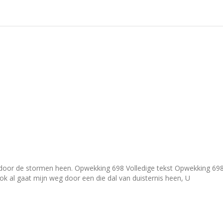
ledige tekst Opwekking 698 – Nooit meer alleen Hieronder de volledige tekst van
wekking 698 – Nooit meer alleen. Ook al gaat mijn weg door een die dal van duisternis heen, U