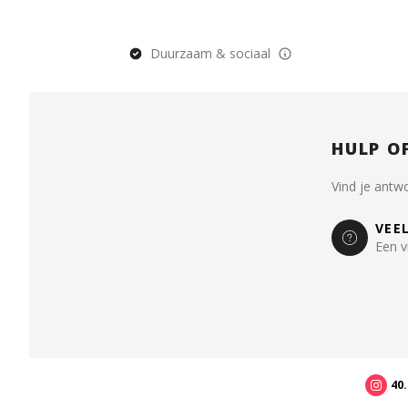
Duurzaam & sociaal
HULP O
Vind je antw
VEE
Een v
40