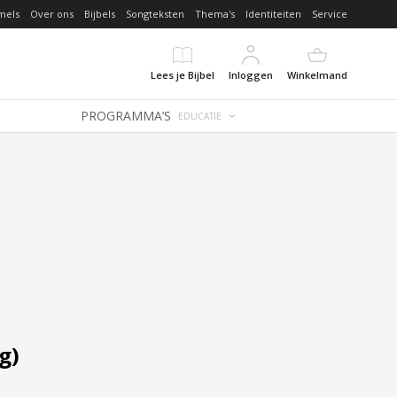
mels
Over ons
Bijbels
Songteksten
Thema's
Identiteiten
Service
Lees je Bijbel
Inloggen
Winkelmand
PROGRAMMA’S
EDUCATIE
g)