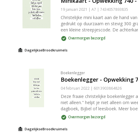
Minikaart - Opwekking 740 -
19 januari 2021 | A7 | 7434057893835
Christelijke mini kaart aan de hand va
gedrukt op duurzaam en stevig 300 grams papier met een matte look. Op de goed beschrijfb
een kleine streepjescode. De achterkant is verder volledig blanco. L
cm). De kaart wordt geleverd met een
Overmorgen bezorgd
om de envelop dicht te plakken. Tip: Kaarten zijn niet alleen leuk om te versturen, maar ook om thuis in je interieur te zetten. Het papier is stevig genoeg om de kaarten
zonder hulpmiddelen tegen een wand of
DagelijkseBroodkruimels
[klemborden](/producten/klemborden) 
Boekenlegger
Boekenlegger - Opwekking 74
04 februari 2022 | 6013903864826
Deze fraaie christelijke boekenlegger
niet alleen." helpt je niet alleen om w
dagboek, Bijbel of leesboek. Meer boe
cadeau samen met een [boek](/producten
Overmorgen bezorgd
DagelijkseBroodkruimels