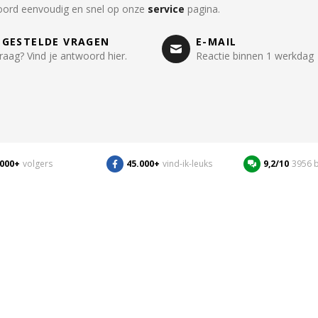
oord eenvoudig en snel op onze
service
pagina.
LGESTELDE VRAGEN
E-MAIL
raag? Vind je antwoord hier.
Reactie binnen 1 werkdag
.000+
volgers
45.000+
vind-ik-leuks
9,2/10
3956 