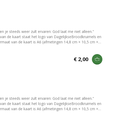
n je steeds weer zult ervaren: God laat me niet alleen."
 voorzien van een gegomde strip die nat gemaakt moet
aarten mee neer te zetten of op te hangen? Bekijk dan onze
€ 2,00
n je steeds weer zult ervaren: God laat me niet alleen."
 voorzien van een gegomde strip die nat gemaakt moet