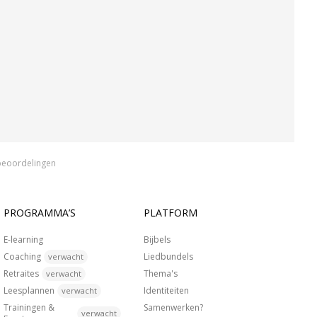
beoordelingen
PROGRAMMA’S
PLATFORM
E-learning
Bijbels
Coaching
Liedbundels
verwacht
Retraites
Thema's
verwacht
Leesplannen
Identiteiten
verwacht
Trainingen &
Samenwerken?
verwacht