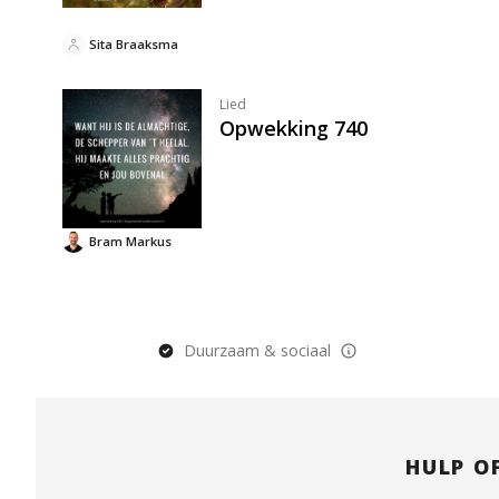
Sita Braaksma
Lied
Opwekking 740
Bram Markus
Duurzaam & sociaal
HULP O