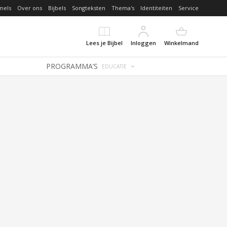
mels
Over ons
Bijbels
Songteksten
Thema's
Identiteiten
Service
Lees je Bijbel
Inloggen
Winkelmand
PROGRAMMA’S
EDUCATIE