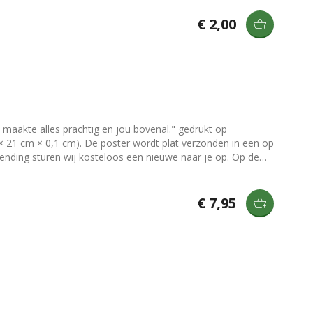
aarten mee neer te zetten of op te hangen? Bekijk dan onze
€ 2,00
j maakte alles prachtig en jou bovenal." gedrukt op
ng sturen wij kosteloos een nieuwe naar je op. Op de
 blanco. Tip: Het papier van de poster
ordt dan ook los geleverd, dus zonder eventueel afgebeelde
n onze [klemborden](/producten/klemborden) en
€ 7,95