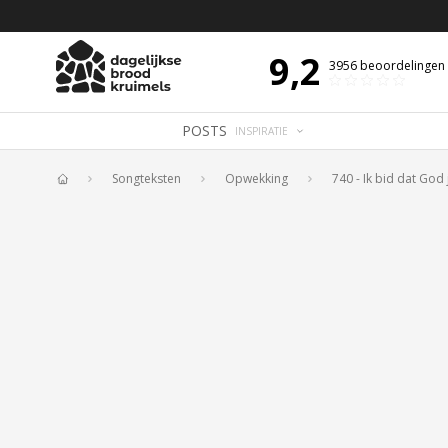
 DE DAG MET OVERDENKING 📖
BIJBELTEKST VAN DE DAG MET OVERDENK
9,2
3956
beoordelingen
POSTS
INSPIRATIE
Songteksten
Opwekking
740 - Ik bid dat God
Home