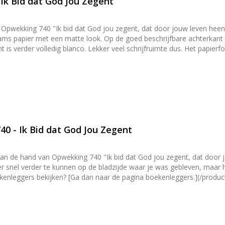
 Ik Bid dat God Jou Zegent
n Opwekking 740 "Ik bid dat God jou zegent, dat door jouw leven heen 
are achterkant van de kaart staat het logo van DagelijkseBroodkruimels en
ekker veel schrijfruimte dus. Het papierformaat van de kaart is A7 (afmetingen 10,5 cm × 7,4 cm × 0,1
 passende geribbelde kraft envelop met puntklep. De puntklep is vo
 ander voorwerp te laten staan. Toch iets leuks kopen om kaarten m
en [kaartenhouders](/producten/hangers-en-houders).
0 - Ik Bid dat God Jou Zegent
 aan de hand van Opwekking 740 "Ik bid dat God jou zegent, dat door 
eer snel verder te kunnen op de bladzijde waar je was gebleven, maar 
kenleggers bekijken? [Ga dan naar de pagina boekenleggers.](/produc
/christelijke-boeken) of [Bijbel](/producten/bijbels).