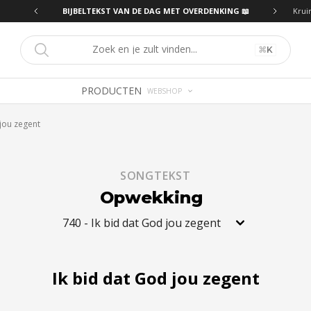
ING 📖
BIJBELTEKST VAN DE DAG MET OVERDENKING 📖
Krui
⌘
K
PRODUCTEN
WEBSHOP
 jou zegent
SONGTEKST
Opwekking
740
-
Ik bid dat God jou zegent
Ik bid dat God jou zegent