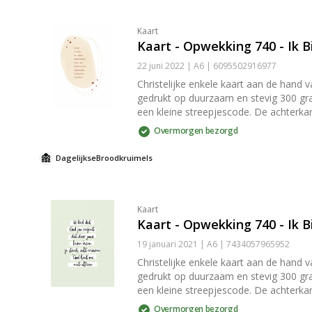
Kaart
Kaart - Opwekking 740 - Ik 
22 juni 2022 | A6 | 6095502916977
Christelijke enkele kaart aan de hand 
gedrukt op duurzaam en stevig 300 grams papier met een matte look. Op de goed beschrijfb
een kleine streepjescode. De achterkant is verder volledig blanco. 
0,1 cm). De kaart wordt geleverd met 
Overmorgen bezorgd
worden om de envelop dicht te plakken. Tip: Kaarten zijn niet alleen leuk om te versturen, maar ook om thuis in je interieur te zetten. Het papier is stevig geno
kaarten zonder hulpmiddelen tegen een
DagelijkseBroodkruimels
[klemborden](/producten/klemborden) 
Kaart
Kaart - Opwekking 740 - Ik 
19 januari 2021 | A6 | 7434057965952
Christelijke enkele kaart aan de hand 
gedrukt op duurzaam en stevig 300 grams papier met een matte look. Op de goed beschrijfb
een kleine streepjescode. De achterkant is verder volledig blanco. 
0,1 cm). De kaart wordt geleverd met 
Overmorgen bezorgd