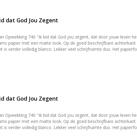
Bid dat God Jou Zegent
van Opwekking 740 "Ik bid dat God jou zegent, dat door jouw leven hee
are achterkant van de kaart staat het logo van DagelijkseBroodkruimels en
Lekker veel schrijfruimte dus. Het papierformaat van de kaart is A6 (afmetingen 14,8 cm × 10,5 cm ×
een passende geribbelde kraft envelop met puntklep. De puntklep is
eg om de
 wand of ander voorwerp te laten staan. Toch iets leuks kopen om k
en [kaartenhouders](/producten/hangers-en-houders).
Bid dat God Jou Zegent
van Opwekking 740 "Ik bid dat God jou zegent, dat door jouw leven hee
are achterkant van de kaart staat het logo van DagelijkseBroodkruimels en
Lekker veel schrijfruimte dus. Het papierformaat van de kaart is A6 (afmetingen 14,8 cm × 10,5 cm ×
een passende geribbelde kraft envelop met puntklep. De puntklep is