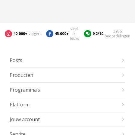
vind-
3956
40.000+
volgers
45.000+
ik-
9,2/10
beoordelingen
leuks
Posts
Producten
Programma’s
Platform
Jouw account
Service