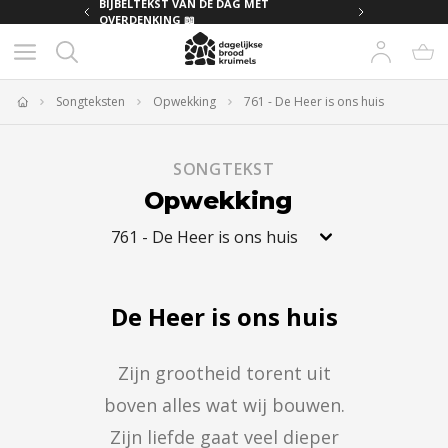
MET
BIJBELTEKST VAN DE DAG MET
OVERDENKING 📖
Songteksten
Opwekking
761 - De Heer is ons huis
Home
SONGTEKST
Opwekking
761
-
De Heer is ons huis
De Heer is ons huis
Zijn grootheid torent uit

boven alles wat wij bouwen.

Zijn liefde gaat veel dieper
