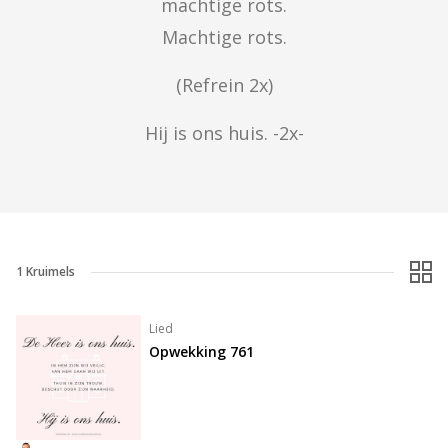
machtige rots.

Machtige rots.
(Refrein 2x)
Hij is ons huis. -2x-
1
Kruimels
Lied
Opwekking 761