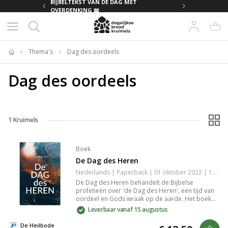
MET
BIJBELTEKST VAN DE DAG MET
OVERDENKING 📖
Thema's
Dag des oordeels
Home
Dag des oordeels
1
Kruimels
Boek
De Dag des Heren
Nederlands | Paperback | 01 oktober 2022 | 100 pagina's | 9789073982352
De Dag des Heren behandelt de Bijbelse
profetieën over 'de Dag des Heren', een tijd van
oordeel en Gods wraak op de aarde. Het boek
benadrukt het belang van een goede relatie met
Leverbaar vanaf 15 augustus
God, waardoor je als gelovige die dag met
vreugde tegemoet kan zien. Verzoening door
De Heilbode