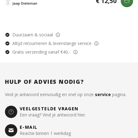
€ 12,50
Jezus biedt hoop en zekerheid voor de toekomst.
Jaap Dieleman
Duurzaam & sociaal
Altijd retourneren & levenslange service
Gratis verzending vanaf €40,-
HULP OF ADVIES NODIG?
Vind je antwoord eenvoudig en snel op onze
service
pagina.
VEELGESTELDE VRAGEN
Een vraag? Vind je antwoord hier.
E-MAIL
Reactie binnen 1 werkdag