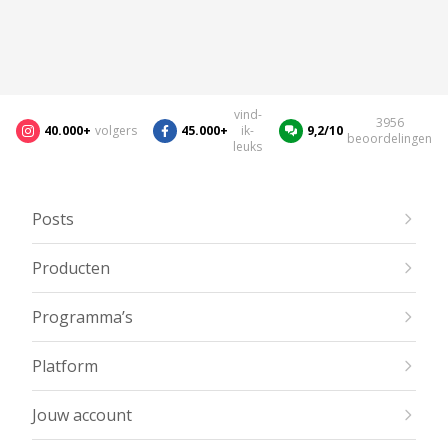
vind-
3956
40.000+
volgers
45.000+
ik-
9,2/10
beoordelingen
leuks
Posts
Producten
Programma’s
Platform
Jouw account