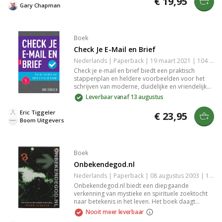
€ 19,95
dankbaarheid, zelfbeheersing, sorry zeggen en
Gary Chapman
aandacht hebben.
Boek
Check Je E-Mail en Brief
Nederlands | Paperback | 19 maart 2021 | 104 pagina's | 9789024439164
Check je e-mail en brief biedt een praktisch
stappenplan en heldere voorbeelden voor het
schrijven van moderne, duidelijke en vriendelijke
zakelijke e-mails en brieven. Met actuele tips over
Leverbaar vanaf 13 augustus
toon, stijl en opbouw, geschikt voor elk
professioneel schrijfdoel.
Eric Tiggeler
€ 23,95
Boom Uitgevers
Boek
Onbekendegod.nl
Nederlands | Paperback | 08 augustus 2003 | 160 pagina's | 9789058811301
Onbekendegod.nl biedt een diepgaande
verkenning van mystieke en spirituele zoektocht
naar betekenis in het leven. Het boek daagt
bestaande overtuigingen uit en leidt je door
Nooit meer leverbaar
prikkelende inzichten en verhalen die de relatie