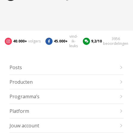
vind-
3956
40.000+
volgers
45.000+
ik-
9,2/10
beoordelingen
leuks
Posts
Producten
Programma’s
Platform
Jouw account