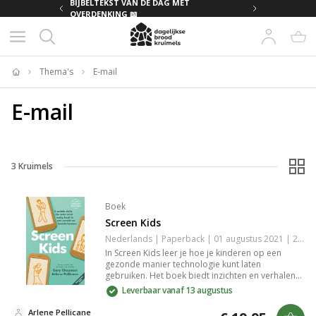
MET
BIJBELTEKST VAN DE DAG MET
OVERDENKING 📖
Thema's
E-mail
Home
E-mail
3
Kruimels
Boek
Screen Kids
Nederlands | Paperback | 01 augustus 2021 | 224 pagina's | 9789083121932
In Screen Kids leer je hoe je kinderen op een
gezonde manier technologie kunt laten
gebruiken. Het boek biedt inzichten en verhalen
om schermafhankelijkheid in huis te verminderen
Leverbaar vanaf 13 augustus
en belicht vijf essentiële sociale vaardigheden
voor kinderen: liefde en vriendschap,
Arlene Pellicane