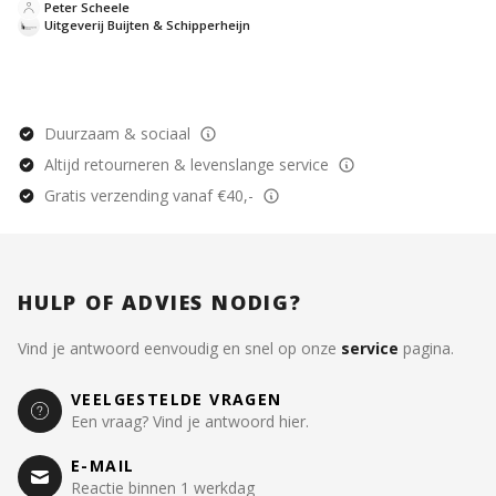
tussen mens en het onbekende onderzoeken. Een
Peter Scheele
must-read voor iedereen die zijn innerlijke wereld
Uitgeverij Buijten & Schipperheijn
wil begrijpen.
Duurzaam & sociaal
Altijd retourneren & levenslange service
Gratis verzending vanaf €40,-
HULP OF ADVIES NODIG?
Vind je antwoord eenvoudig en snel op onze
service
pagina.
VEELGESTELDE VRAGEN
Een vraag? Vind je antwoord hier.
E-MAIL
Reactie binnen 1 werkdag