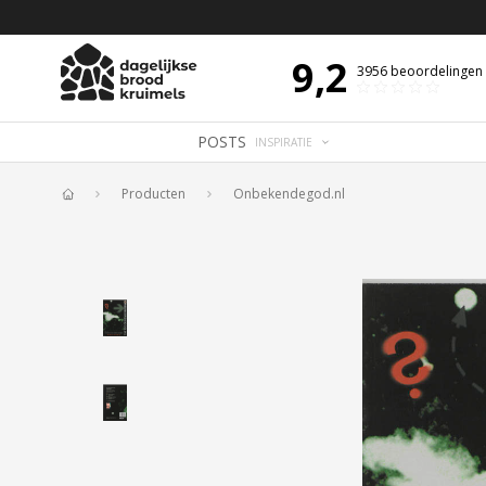
BIJBELTEKST VAN DE DAG MET OVERDENKING 📖
9,2
3956
beoordelingen
POSTS
INSPIRATIE
Producten
Onbekendegod.nl
Home