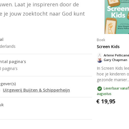
bestaan van God 
wen. Laat je inspireren door de 
filosofisch en
wetenschappelijk
e je jouw zoektocht naar God kunt 
perspectief. Een
read voor iedere
geïnteresseerd is
geloof, zingeving
al
Boek
zoektocht naar
derlands
Screen Kids
waarheid.
Arlene Pellican
Gary Chapman
ntal pagina's
In Screen Kids lee
0 pagina's
hoe je kinderen 
gezonde manier
tgever(s)
technologie kunt 
Leverbaar vanaf
Uitgeverij Buijten & Schipperheijn
gebruiken. Het b
augustus
biedt inzichten e
€ 19,95
verhalen om
uk
schermafhankelij
in huis te vermin
en belicht vijf es
sociale vaardigh