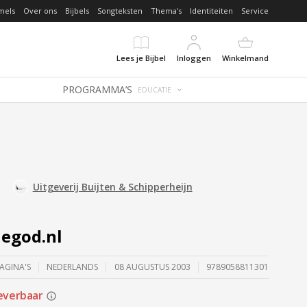
DE DAG MET OVERDENKING 📖
mels
Over ons
Bijbels
Songteksten
Thema's
Identiteiten
Service
Lees je Bijbel
Inloggen
Winkelmand
PROGRAMMA’S
EDUCATIE
Uitgeverij Buijten & Schipperheijn
egod.nl
PAGINA'S
NEDERLANDS
08 AUGUSTUS 2003
9789058811301
everbaar