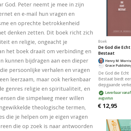
r God. Peter neemt je mee in zijn 
rnet en e-mail hun vragen en 
asme en oprechte betrokkenheid 
et denken zetten. Dit boek richt zich 
teit en religie, ongeacht je 
Boek
De God die Echt
an het boek draait om verbinding en 
Bestaat
 kunnen bijdragen aan een dieper 
Henry M. Morris
Grace Publishi
die persoonlijke verhalen en vragen 
De God die Echt
lleen leerzaam, maar ook herkenbaar 
Bestaat biedt ee
diepgaande verk
genres religie en spiritualiteit, en 
van de verhoudin
Leverbaar vanaf
tussen religie en
mensen die simpelweg meer willen 
augustus
rationaliteit. Het
€ 12,95
ngewikkelde theologische termen, 
daagt bestaande
opvattingen uit e
s die je helpen om je eigen vragen 
presenteert
ereen die op zoek is naar antwoorden 
argumenten voor