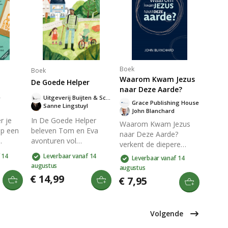
vanuit
stappen biedt
mensbeeld. Perfect
levenslange waarde
voor christenen die hun
voor wie zich innerlijk
dagelijks leven willen
 must-
vastgelopen voelt.
verdiepen.
en die
 in
 en de
Boek
Boek
Waarom Kwam Jezus
De Goede Helper
naar Deze Aarde?
e
Uitgeverij Buijten & Schipperheijn
Grace Publishing House
Sanne Lingstuyl
John Blanchard
r je
In De Goede Helper
Waarom Kwam Jezus
op een
beleven Tom en Eva
naar Deze Aarde?
avonturen vol
verkent de diepere
laten
uitdagingen in de
betekenis en het doel
 14
Leverbaar vanaf 14
Leverbaar vanaf 14
oek
Avonturenstraat. Met
van Christus' komst. Het
augustus
augustus
n
hun vriend Hans de
boek biedt inzicht in zijn
€ 14,99
€ 7,95
Helper leren ze omgaan
boodschap, de impact
kheid
met faalangst, pesten
op de mensheid, en de
deren
en verlies. Dit boek
relevantie van zijn leven
sentiële
biedt herkenbare
Volgende
in de moderne tijd. Dit
eden
verhalen over moed,
toegankelijke werk