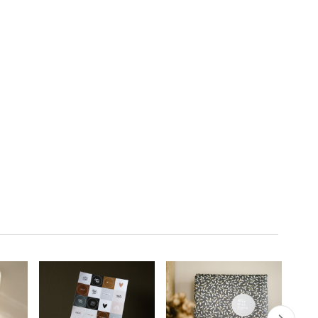
efde en
vriendschap en
daagt je uit na te
zelfvertrouwen,
denken over geloof,
ondersteund door de
liefde en de weg naar
orry
Heilige Geest.
verlossing. Een
cht
essentieel boek voor
iedereen die zijn
spirituele zoektocht wil
verdiepen.