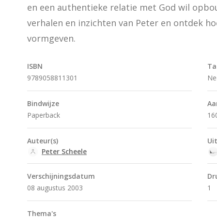
en een authentieke relatie met God wil opbou
verhalen en inzichten van Peter en ontdek ho
vormgeven.
ISBN
Ta
9789058811301
Ne
Bindwijze
Aa
Paperback
16
Auteur(s)
Ui
Peter Scheele
Verschijningsdatum
Dr
08 augustus 2003
1
Thema's