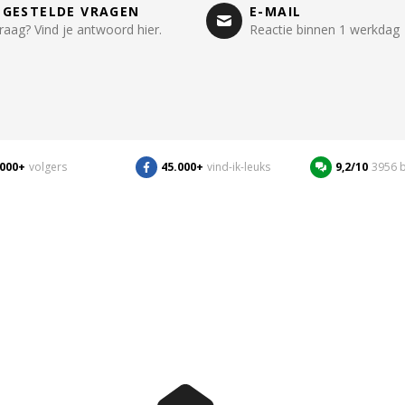
LGESTELDE VRAGEN
E-MAIL
raag? Vind je antwoord hier.
Reactie binnen 1 werkdag
.000+
volgers
45.000+
vind-ik-leuks
9,2/10
3956 