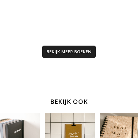
voor kinderen: li
vriendschap,
dankbaarheid,
zelfbeheersing, s
zeggen en aanda
hebben.
BEKIJK MEER
BOEKEN
BEKIJK OOK