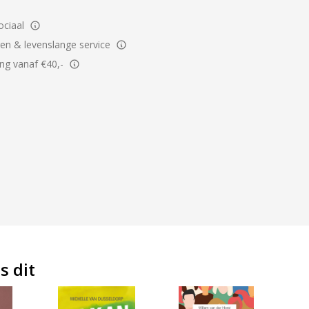
ciaal
ren & levenslange service
ing vanaf €40,-
s dit