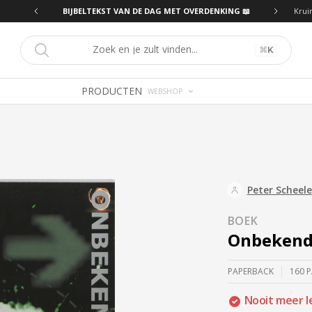
BIJBELTEKST VAN DE DAG MET OVERDENKING 📖
BIJBELTEKST VAN 
Krui
⌘
K
PRODUCTEN
WEBSHOP
Peter Scheele
BOEK
Onbekend
PAPERBACK
160 
Nooit meer l