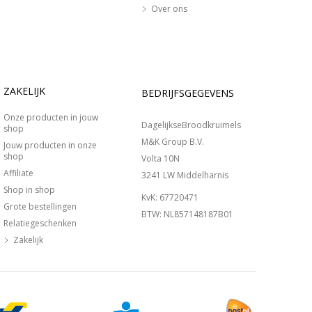
Over ons
ZAKELIJK
BEDRIJFSGEGEVENS
Onze producten in jouw
DagelijkseBroodkruimels
shop
M&K Group B.V.
Jouw producten in onze
shop
Volta 10N
Affiliate
3241 LW Middelharnis
Shop in shop
KvK: 67720471
Grote bestellingen
BTW: NL857148187B01
Relatiegeschenken
Zakelijk