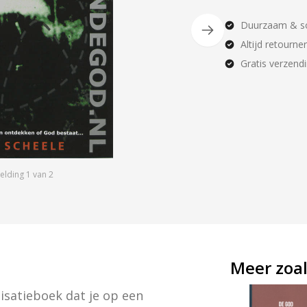
Duurzaam & so
Altijd retourne
Gratis verzend
elding
1
van
2
Meer zoal
satieboek dat je op een 