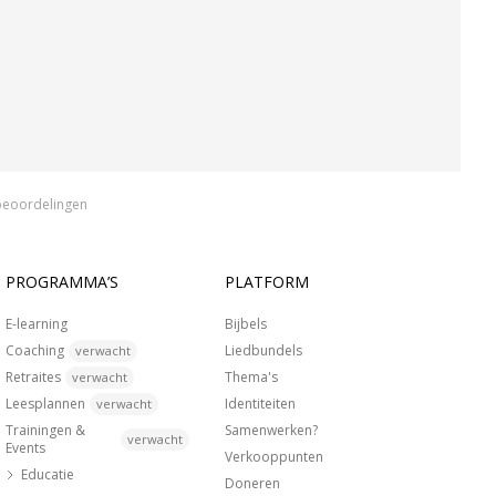
beoordelingen
PROGRAMMA’S
PLATFORM
E-learning
Bijbels
Coaching
Liedbundels
verwacht
Retraites
Thema's
verwacht
Leesplannen
Identiteiten
verwacht
Trainingen &
Samenwerken?
verwacht
Events
Verkooppunten
Educatie
Doneren