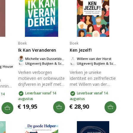
Boek
Boek
Ik Kan Veranderen
Ken Jezelf!
Michelle van Dusseldorp
Willem van der Horst
Uitgeverij Buijten & Schipperheijn
Uitgeverij Buijten & Schipperheijn
ng House
Verken verborgen
Verken je unieke
motieven en onbewuste
identiteit en zelfreflectie
n
drijfveren in jezelf met
met Willem van der
enning
Michelle van
Horst's studieboek dat
g
Leverbaar vanaf 14
Leverbaar vanaf 14
 14
Dusseldorp. Ontdek hoe
sociale wetenschap,
augustus
augustus
zelfinzicht en christelijke
filosofie en theologie
 boek
€ 19,95
€ 28,90
principes leiden tot
combineert. Ontdek de
innerlijke genezing en
rol van medemensen,
n
geestelijke
vrijheid,
volwassenheid. Dit
verantwoordelijkheid en
 het
praktische boek in elf
je ziel in het christelijk