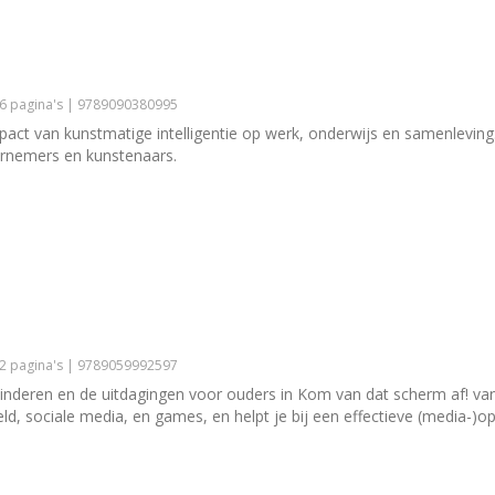
26 pagina's | 9789090380995
pact van kunstmatige intelligentie op werk, onderwijs en samenleving.
ernemers en kunstenaars.
72 pagina's | 9789059992597
nderen en de uitdagingen voor ouders in Kom van dat scherm af! van L
eld, sociale media, en games, en helpt je bij een effectieve (media-)o