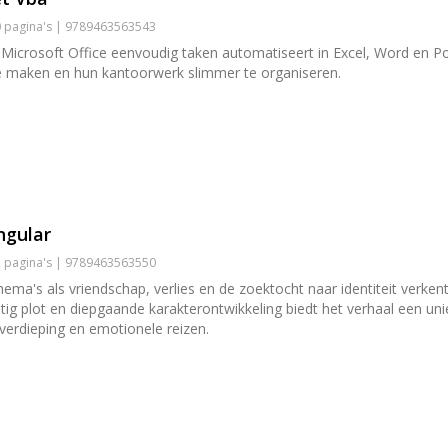
00 pagina's | 9789463563543
Microsoft Office eenvoudig taken automatiseert in Excel, Word en Pow
e maken en hun kantoorwerk slimmer te organiseren.
ngular
72 pagina's | 9789463563550
a's als vriendschap, verlies en de zoektocht naar identiteit verkent
ig plot en diepgaande karakterontwikkeling biedt het verhaal een unie
 verdieping en emotionele reizen.