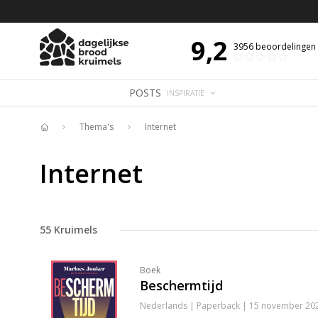
 DE DAG MET OVERDENKING 📖
BIJBELTEKST VAN DE DAG MET OVERDENK
9,2
3956
beoordelingen
POSTS
INSPIRATIE
Thema's
Internet
Home
Internet
55
Kruimels
Boek
Beschermtijd
Nederlands | Paperback | 15 november 202