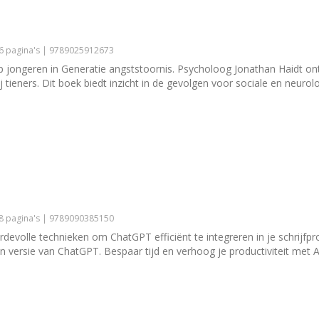
16 pagina's | 9789025912673
jongeren in Generatie angststoornis. Psycholoog Jonathan Haidt onthu
ieners. Dit boek biedt inzicht in de gevolgen voor sociale en neurolo
28 pagina's | 9789090385150
rdevolle technieken om ChatGPT efficiënt te integreren in je schrijf
n versie van ChatGPT. Bespaar tijd en verhoog je productiviteit met AI