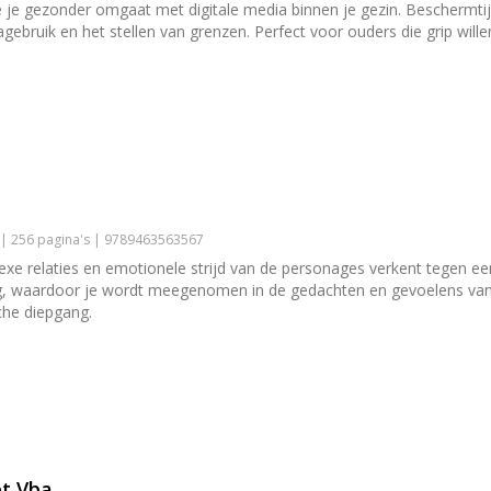
je gezonder omgaat met digitale media binnen je gezin. Beschermtij
ebruik en het stellen van grenzen. Perfect voor ouders die grip willen
 | 256 pagina's | 9789463563567
 relaties en emotionele strijd van de personages verkent tegen een
ving, waardoor je wordt meegenomen in de gedachten en gevoelens va
che diepgang.
et Vba