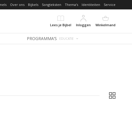
mels
Over ons
Bijbels
Songteksten
Thema's
Identiteiten
Service
Lees je Bijbel
Inloggen
Winkelmand
PROGRAMMA’S
EDUCATIE