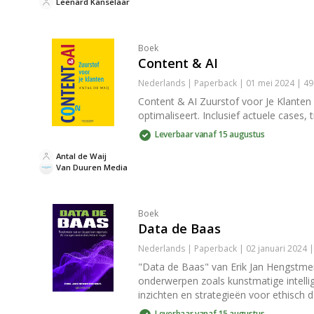
Leenard Kanselaar
Boek
Content & AI
Nederlands | Paperback | 01 mei 2024 | 4
Content & AI Zuurstof voor Je Klanten 
optimaliseert. Inclusief actuele cases,
Leverbaar vanaf 15 augustus
Antal de Waij
Van Duuren Media
Boek
Data de Baas
Nederlands | Paperback | 02 januari 2024 
"Data de Baas" van Erik Jan Hengstmen
onderwerpen zoals kunstmatige intellig
inzichten en strategieën voor ethisch d
Leverbaar vanaf 15 augustus