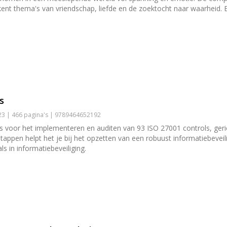
erkent thema's van vriendschap, liefde en de zoektocht naar waarheid.
s
3 | 466 pagina's | 9789464652192
s voor het implementeren en auditen van 93 ISO 27001 controls, geric
 stappen helpt het je bij het opzetten van een robuust informatiebeve
s in informatiebeveiliging.