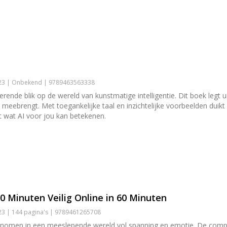
023 | Onbekend | 9789463563338
rende blik op de wereld van kunstmatige intelligentie. Dit boek legt u
 meebrengt. Met toegankelijke taal en inzichtelijke voorbeelden duik
t wat AI voor jou kan betekenen.
60 Minuten Veilig Online in 60 Minuten
3 | 144 pagina's | 9789461265708
egenomen in een meeslepende wereld vol spanning en emotie. De co