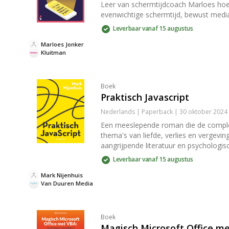
Leer van schermtijdcoach Marloes hoe 
evenwichtige schermtijd, bewust mediag
Leverbaar vanaf 15 augustus
Marloes Jonker
Kluitman
Boek
Praktisch Javascript
Nederlands | Paperback | 30 oktober 2024
Een meeslepende roman die de complexe
thema's van liefde, verlies en verge
aangrijpende literatuur en psychologis
Leverbaar vanaf 15 augustus
Mark Nijenhuis
Van Duuren Media
Boek
Magisch Microsoft Office m