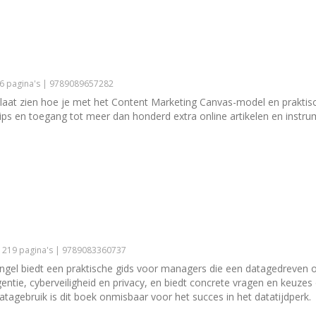
96 pagina's | 9789089657282
laat zien hoe je met het Content Marketing Canvas-model en praktisch
 tips en toegang tot meer dan honderd extra online artikelen en instr
| 219 pagina's | 9789083360737
gel biedt een praktische gids voor managers die een datagedreven o
entie, cyberveiligheid en privacy, en biedt concrete vragen en keuzes
atagebruik is dit boek onmisbaar voor het succes in het datatijdperk.