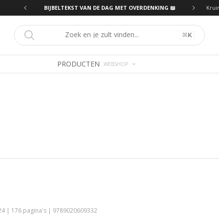
ING 📖
BIJBELTEKST VAN DE DAG MET OVERDENKING 📖
Krui
⌘
K
PRODUCTEN
WEBSHOP
4 | 176 pagina's | 9789020609332