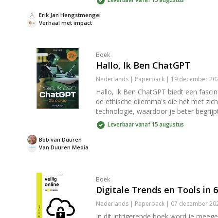
Erik Jan Hengstmengel
Verhaal met impact
Boek
Hallo, Ik Ben ChatGPT
Nederlands | Paperback | 19 december 2
Hallo, Ik Ben ChatGPT biedt een fascine
de ethische dilemma's die het met zich
technologie, waardoor je beter begrijp
Leverbaar vanaf 15 augustus
Bob van Duuren
Van Duuren Media
Boek
Digitale Trends en Tools in 
Nederlands | Paperback | 07 december 202
In dit intrigerende boek word je me