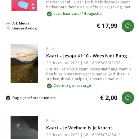
meiden vanaf 11 jaar. Dit bijbels dagboek biedt
stevig genoeg om de kaarten zonder
herkenbare thema's als liefde en vergeving, met
hulpmiddelen tegen een wand of ander voorwerp
korte teksten en bijbelteksten. Hippe uitvoering
Leverbaar vanaf 14 augustus
te laten staan. Toch iets leuks kopen om kaarten
met stevig karton-omslag. Perfect cadeau om
mee neer te zetten of op te hangen? Bekijk dan
plezier en verdieping te combineren.
Ark Media
€ 17,99
onze [klemborden](/producten/klemborden) en
Denise Axelow
[kaartenhouders](/producten/hangers-en-
houders).
Kaart
Kaart - Jesaja 41:10 - Wees Niet Bang Want Ik Ben Bij Je
29 december 2022 | A6 | 6095508911938
Christelijke enkele kaart "Wees niet bang, want Ik
ben bij je. Vrees niet want Ik ben je God. Ik zal je
sterken, ik zal je helpen, je steunen met Mijn
rechterhand." gedrukt op duurzaam en stevig 300
Overmorgen bezorgd
grams papier met een matte look. Op de goed
beschrijfbare achterkant van de kaart staat het
€ 2,00
DagelijkseBroodkruimels
logo van DagelijkseBroodkruimels en een kleine
streepjescode. De achterkant is verder volledig
blanco. Lekker veel schrijfruimte dus. Het
papierformaat van de kaart is A6 (afmetingen
14,8 cm × 10,5 cm × 0,1 cm). De kaart wordt
Kaart
geleverd met een passende geribbelde kraft
Kaart - Je Veelheid Is Je Kracht
envelop met puntklep. De puntklep is voorzien
van een gegomde strip die nat gemaakt moet
29 december 2022 | A6 | 6095507425412
worden om de envelop dicht te plakken. Tip: