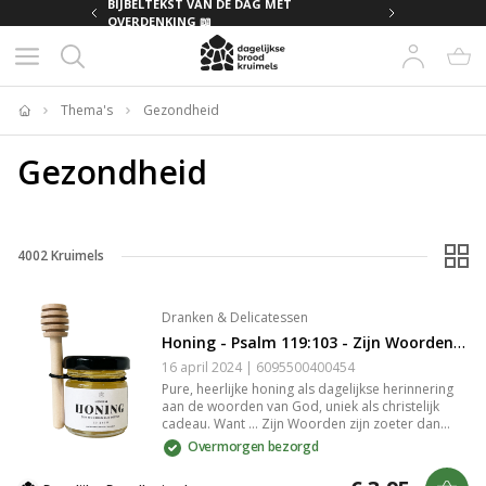
MET
BIJBELTEKST VAN DE DAG MET
OVERDENKING 📖
Thema's
Gezondheid
Home
Gezondheid
4002
Kruimels
Dranken & Delicatessen
Honing - Psalm 119:103 - Zijn Woorden Zijn Zoeter
16 april 2024 | 6095500400454
Pure, heerlijke honing als dagelijkse herinnering
aan de woorden van God, uniek als christelijk
cadeau. Want … Zijn Woorden zijn zoeter dan
honing (Psalm 119:103). Op het etiket staat deze
Overmorgen bezorgd
Bijbeltekst. Bij het potje zit een handig houten
honinglepel om je cadeau compleet te maken. In