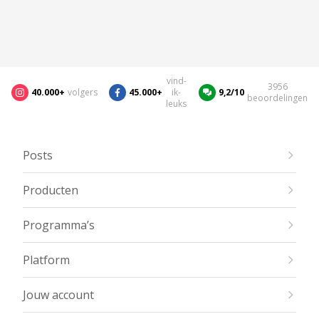
vind-
3956
40.000+
volgers
45.000+
ik-
9,2/10
beoordelingen
leuks
Posts
Producten
Programma’s
Platform
Jouw account