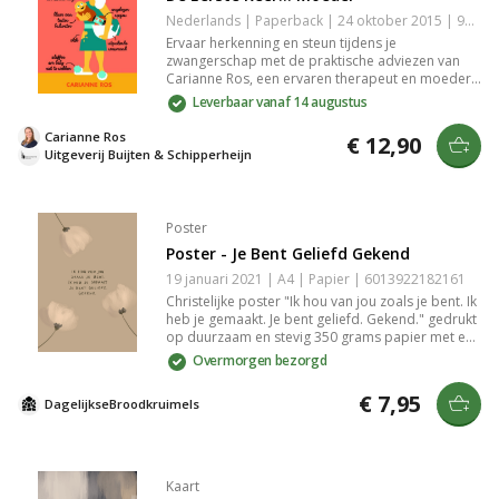
Nederlands | Paperback | 24 oktober 2015 | 96 pagina's | 9789058818485
Ervaar herkenning en steun tijdens je
zwangerschap met de praktische adviezen van
Carianne Ros, een ervaren therapeut en moeder
van vier. Met humor en inzicht behandelt ze de
Leverbaar vanaf 14 augustus
impact van het moederschap op carrière, relaties
en emoties en helpt ze je navigeren door deze
Carianne Ros
€ 12,90
levensveranderende fase.
Uitgeverij Buijten & Schipperheijn
Poster
Poster - Je Bent Geliefd Gekend
19 januari 2021 | A4 | Papier | 6013922182161
Christelijke poster "Ik hou van jou zoals je bent. Ik
heb je gemaakt. Je bent geliefd. Gekend." gedrukt
op duurzaam en stevig 350 grams papier met een
matte look. Het papierformaat van de poster is
Overmorgen bezorgd
A4 (29,7 cm × 21 cm × 0,1 cm). De poster wordt
plat verzonden in een op maat gemaakte
€ 7,95
DagelijkseBroodkruimels
verpakking die extra bescherming geeft. Als de
poster toch beschadigd raakt tijdens de
verzending sturen wij kosteloos een nieuwe naar
je op. Op de achterkant van de poster staat het
logo van DagelijkseBroodkruimels en een kleine
Kaart
streepjescode. De achterkant is verder volledig