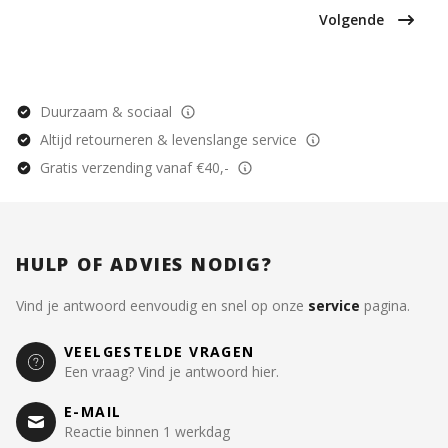
achterkant van de poster staat het logo van
Volgende
DagelijkseBroodkruimels en een kleine
streepjescode. De achterkant is verder volledig
blanco. Tip: Het papier van de poster is stevig
genoeg om deze zonder hulpmiddel tegen een
wand of ander voorwerp te laten staan. De
poster wordt dan ook los geleverd, dus zonder
Duurzaam & sociaal
eventueel afgebeelde klemborden en hangers.
Altijd retourneren & levenslange service
Toch iets leuks kopen om kaarten mee neer te
zetten of op te hangen? Bekijk dan onze
Gratis verzending vanaf €40,-
[klemborden](/producten/klemborden) en
[posterhouders](/producten/hangers-en-
houders).
HULP OF ADVIES NODIG?
Vind je antwoord eenvoudig en snel op onze
service
pagina.
VEELGESTELDE VRAGEN
Een vraag? Vind je antwoord hier.
E-MAIL
Reactie binnen 1 werkdag