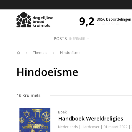
 DE DAG MET OVERDENKING 📖
BIJBELTEKST VAN DE DAG MET OVERDENK
9,2
3956
beoordelingen
POSTS
INSPIRATIE
Thema's
Hindoeïsme
Home
Hindoeïsme
16
Kruimels
Boek
Handboek Wereldreligies
Nederlands | Hardcover | 01 maart 2022 |