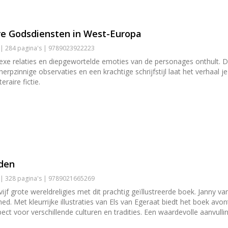
e Godsdiensten in West-Europa
 | 284 pagina's | 9789023922223
 relaties en diepgewortelde emoties van de personages onthult. Deze
herpzinnige observaties en een krachtige schrijfstijl laat het verhaal
raire fictie.
lden
 | 328 pagina's | 9789021665269
ijf grote wereldreligies met dit prachtig geïllustreerde boek. Janny v
 Met kleurrijke illustraties van Els van Egeraat biedt het boek avon
spect voor verschillende culturen en tradities. Een waardevolle aanvull