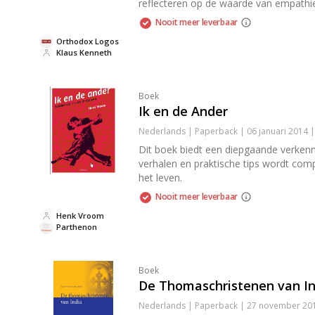
reflecteren op de waarde van empathie
Nooit meer leverbaar
Orthodox Logos
Klaus Kenneth
Boek
Ik en de Ander
Nederlands | Paperback | 06 januari 2014 
Dit boek biedt een diepgaande verkenni
verhalen en praktische tips wordt comp
het leven.
Nooit meer leverbaar
Henk Vroom
Parthenon
Boek
De Thomaschristenen van In
Nederlands | Paperback | 27 november 201