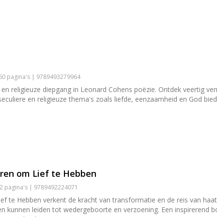
160 pagina's | 9789493279964
 en religieuze diepgang in Leonard Cohens poëzie. Ontdek veertig ven
 seculiere en religieuze thema's zoals liefde, eenzaamheid en God bied
ren om Lief te Hebben
52 pagina's | 9789492224071
 te Hebben verkent de kracht van transformatie en de reis van haat n
onen kunnen leiden tot wedergeboorte en verzoening. Een inspirerend 