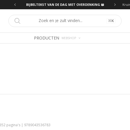
ING 📖
BIJBELTEKST VAN DE DAG MET OVERDENKING 📖
Krui
⌘
K
PRODUCTEN
WEBSHOP
 352 pagina's | 9789043536783