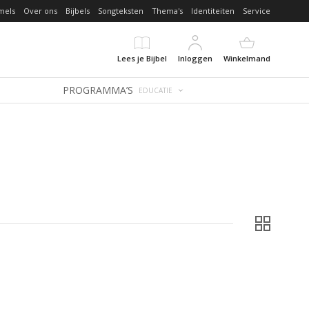
mels
Over ons
Bijbels
Songteksten
Thema's
Identiteiten
Service
Lees je Bijbel
Inloggen
Winkelmand
PROGRAMMA’S
EDUCATIE