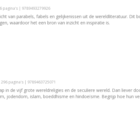
56 pagina's | 9789493279926
icht van parabels, fabels en gelijkenissen uit de wereldliteratuur. Dit b
en, waardoor het een bron van inzicht en inspiratie is.
| 296 pagina's | 9789463725071
 in de vijf grote wereldreligies en de seculiere wereld. Dan liever d
m, jodendom, islam, boeddhisme en hindoeïsme. Begrijp hoe hun ver