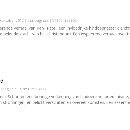
 oktober 2017 | 288 pagina's | 9789043528924
rende verhaal van Rahil Patel, een invloedrijke hindoepriester die chr
 de helende kracht van het christendom. Een inspirerend verhaal over t
ld
60 pagina's | 9789025904777
dt Henk Schouten een bondige verkenning van hindoeïsme, boeddhisme
en stromingen, en belicht verschillen en overeenkomsten. Een essentiël