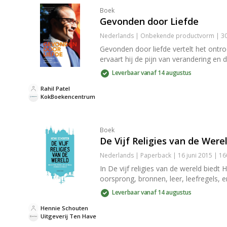
Boek
Gevonden door Liefde
Nederlands | Onbekende productvorm | 30
Gevonden door liefde vertelt het ontroe
ervaart hij de pijn van verandering en
Leverbaar vanaf 14 augustus
Rahil Patel
KokBoekencentrum
Boek
De Vijf Religies van de Were
Nederlands | Paperback | 16 juni 2015 | 1
In De vijf religies van de wereld bie
oorsprong, bronnen, leer, leefregels, 
Leverbaar vanaf 14 augustus
Hennie Schouten
Uitgeverij Ten Have