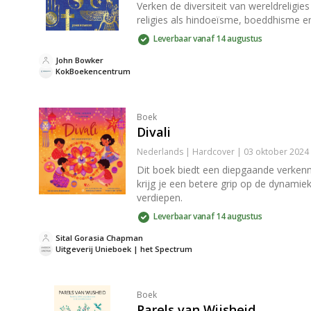
Verken de diversiteit van wereldreligie
religies als hindoeïsme, boeddhisme en 
Leverbaar vanaf 14 augustus
John Bowker
KokBoekencentrum
Boek
Divali
Nederlands | Hardcover | 03 oktober 2024
Dit boek biedt een diepgaande verkenn
krijg je een betere grip op de dynamiek
verdiepen.
Leverbaar vanaf 14 augustus
Sital Gorasia Chapman
Uitgeverij Unieboek | het Spectrum
Boek
Parels van Wijsheid