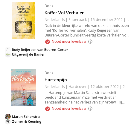
Boek
Koffer Vol Verhalen
Nederlands | Paperback | 15 december 2022 | 96 pagina's | 9789087188375
Duik in de kleurrijke wereld van dak- en thuislozen
met 'Koffer vol verhalen'. Rudy Reijersen van
Buuren-Gorter bundelt veertig korte verhalen vol
ontroerende levensverhalen, confrontaties en
Nooit meer leverbaar
alledaagse gebeurtenissen. Lees hoe deze
ontmoetingen harten raken en perspectieven
Rudy Reijersen van Buuren-Gorter
veranderen.
Uitgeverij de Banier
Boek
Hartenpijn
Nederlands | Hardcover | 12 oktober 2022 | 224 pagina's | 9789020545579
In Hartenpijn van Martin Scherstra worstelt
beeldend kunstenaar Ynze met verdriet en
eenzaamheid na het verlies van zijn vrouw. Hij
woont met zijn dochtertje in een Fries dorp en
Nooit meer leverbaar
dreigt zijn huis kwijt te raken. Ontmoetingen met
Els openen nieuwe wegen, maar haar connectie
Martin Scherstra
met de bank wakkert zijn wantrouwen aan.
Zomer & Keuning
Ontluikende liefde of nieuwe pijn?