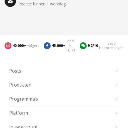
Reactie binnen 1 werkdag
vind-
3956
40.000+
volgers
45.000+
ik-
9,2/10
beoordelingen
leuks
Posts
Producten
Programma’s
Platform
Jouw account