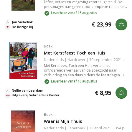
liefde, verlies en vergeving centraal gesteld. De
personages navigeren door complexe relaties en
persoonlijke groei, met een meeslepende
Leverbaar vanaf 15 augustus
schrijfstijl die je van begin tot eind vasthoudt. Een
must-read voor iedereen die houdt van
Jan Siebelink
€ 23,99
diepgaande emotionele verhalen die je aan het
De Bezige Bij
denken zetten.
Boek
Met Kerstfeest Toch een Huis
Nederlands | Hardcover | 30 september 2021 | 64 pagina's | 9789463701341
Met Kerstfeest Toch een Huis vertelt het
ontroerende verhaal van de zoektocht naar
verbinding en een thuis tijdens de feestdagen. De
personages navigeren door persoonlijke
Leverbaar vanaf 15 augustus
struggles en onthullen de kracht van relaties en
samen zijn. Het boek biedt warmte en herkenning,
Nellie van Leerdam
€ 8,95
ideaal voor een sfeervolle leeservaring in de
Uitgeverij Gebroeders Koster
wintertijd. Perfect voor iedereen die hunkert naar
hartverwarmende verhalen.
Boek
Waar is Mijn Thuis
Nederlands | Paperback | 13 april 2021 | 354 pagina's | 9789064513374