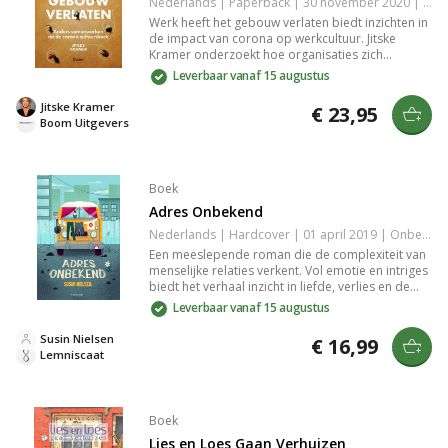
Nederlands | Paperback | 30 november 2020 | 216 pagina's | 9789024439713
Werk heeft het gebouw verlaten biedt inzichten in
de impact van corona op werkcultuur. Jitske
Kramer onderzoekt hoe organisaties zich
aanpassen, leidinggeven op afstand en het
Leverbaar vanaf 15 augustus
behoud van teamverbinding. Met
antropologische kennis en praktische adviezen
Jitske Kramer
€ 23,95
inspireert dit boek tot transformatie en innovatie
Boom Uitgevers
in turbulente tijden.
Boek
Adres Onbekend
Nederlands | Hardcover | 01 april 2019 | Onbekend | 9789047710806
Een meeslepende roman die de complexiteit van
menselijke relaties verkent. Vol emotie en intriges
biedt het verhaal inzicht in liefde, verlies en de
zoektocht naar betekenis. Met levendige
Leverbaar vanaf 15 augustus
personages en een pakkende plot word je
meegenomen in een wereld waar de grenzen
Susin Nielsen
€ 16,99
tussen goed en kwaad vervagen. Een must-read
Lemniscaat
voor elke boekenliefhebber die houdt van
diepgaande verhalen.
Boek
Lies en Loes Gaan Verhuizen