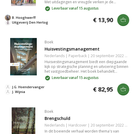
Met uitdagingen en vreugde verken je de
emotionele reis van verbouwing, aanpassing en
Leverbaar vanaf 15 augustus
het creëren van een thuis. Dit boek biedt
inspirerende inzichten en praktische tips voor
B. Hooghwerff
€ 13,90
iedereen die aan een woningproject begint. Een
Uitgeverij Den Hertog
must-read voor huiseigenaren en renovatie
liefhebbers.
Boek
Huisvestingsmanagement
Nederlands | Paperback | 20 september 2022 | 514 pagina's | 9789001299200
Huisvestingsmanagement biedt een diepgaande
kijk op strategische planning en uitvoering binnen
het vastgoedbeheer. Het boek behandelt
essentiële concepten, trends en best practices, en
Leverbaar vanaf 15 augustus
helpt je om de kwaliteit en efficiëntie van
huisvesting te verbeteren. Dit is een onmisbare
J.G. Hoendervanger
€ 82,95
gids voor professionals die de dynamiek van de
J. Wijnia
huisvestingsmarkt willen begrijpen en toepassen.
Boek
Brengschuld
Nederlands | Hardcover | 20 september 2022 | 176 pagina's | 9789403180519
In dit boeiende verhaal worden thema's van