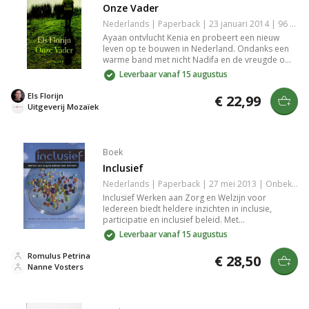
Onze Vader
Nederlands | Paperback | 23 januari 2014 | 96 pagina's | 9789023994633
Ayaan ontvlucht Kenia en probeert een nieuw
leven op te bouwen in Nederland. Ondanks een
warme band met nicht Nadifa en de vreugde om
haar zoon Abdi, blijft ze getraumatiseerd. Oude
Leverbaar vanaf 15 augustus
geheimen en Abdi's tekeningen dwingen haar het
verleden onder ogen te zien, met verstrekkende
Els Florijn
€ 22,99
gevolgen voor haar toekomst. Een aangrijpende
Uitgeverij Mozaïek
novelle van Els Florijn.
Boek
Inclusief
Nederlands | Paperback | 27 mei 2013 | Onbekend | 9789046903483
Inclusief Werken aan Zorg en Welzijn voor
Iedereen biedt heldere inzichten in inclusie,
participatie en inclusief beleid. Met
praktijkvoorbeelden over wonen, leren, werken
Leverbaar vanaf 15 augustus
en vrije tijd, en de rol van sociale professionals bij
het bevorderen van gelijke kansen.
Romulus Petrina
€ 28,50
Nanne Vosters