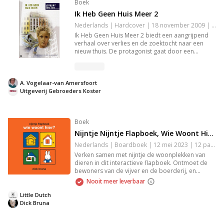
Boek
Ik Heb Geen Huis Meer 2
Nederlands | Hardcover | 18 november 2009 | 109 pagina's | 9789055514984
Ik Heb Geen Huis Meer 2 biedt een aangrijpend
verhaal over verlies en de zoektocht naar een
nieuw thuis. De protagonist gaat door een
emotionele reis vol uitdagingen en
veranderingen, waarbij thema’s als identiteit,
veerkracht en hoop centraal staan. Dit boek laat
A. Vogelaar-van Amersfoort
je de kracht van de menselijke geest ervaren, zelfs
Uitgeverij Gebroeders Koster
in de donkerste tijden.
Boek
Nijntje Nijntje Flapboek, Wie Woont Hier?
Nederlands | Boardboek | 12 mei 2023 | 12 pagina's | 9789056479398
Verken samen met nijntje de woonplekken van
dieren in dit interactieve flapboek. Ontmoet de
bewoners van de vijver en de boerderij, en
ontdek waar nijntje zelf woont. Ideaal voor de
Nooit meer leverbaar
Kinderboekenweek 2023, benadrukt het thema
'Bij mij thuis'. Perfect voor nieuwsgierige peuters
Little Dutch
die meer willen leren over dieren en hun
Dick Bruna
leefomgeving.