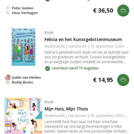
schrijfstijl en goed ontwikkelde karakters zorgen
voor een meeslepende leeservaring. Dit verhaal
Peter Geelen
€ 36,50
biedt een unieke kijk op de menselijke relaties en
Fleur Verhagen
de uitdagingen van het leven. Een must-read voor
liefhebbers van literaire fictie.
Boek
Felicia en het Kunstgebittenmuseum
Nederlands | Hardcover | 01 september 2023 | 200 pagina's | 9789087821142
Felicia's geluksdroom slaat om als ze tijdelijk naar
een zorgcentrum verhuist. Tussen kunstgebitten
en praatgrage oudjes ontdekt ze onverwachte
avonturen en vriendschappen. Een humoristisch
Leverbaar vanaf 15 augustus
verhaal geschreven door Judith van Helden en
geïllustreerd door Iris Boter dat jong en oud
Judith van Helden
€ 14,95
aanspreekt.
Buddy Books
Boek
Mijn Huis, Mijn Thuis
Nederlands | Hardcover | 01 september 2023 | 32 pagina's | 9789493200777
Lara vindt haar huis saai, tot haar oma haar
meeneemt op reis langs herinneringen in elke
kamer. Samen leren ze hoe persoonlijke verhalen