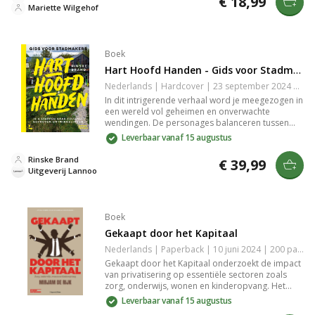
€ 18,99
tot een must-read voor jong en oud. Perfect voor
Mariette Wilgehof
wie van ontroerende avonturen houdt.
Boek
Hart Hoofd Handen - Gids voor Stadmakers
Nederlands | Hardcover | 23 september 2024 | 260 pagina's | 9789401442978
In dit intrigerende verhaal word je meegezogen in
een wereld vol geheimen en onverwachte
wendingen. De personages balanceren tussen
liefde en verraad, terwijl ze hun eigen demonen
Leverbaar vanaf 15 augustus
onder ogen moeten zien. Deze meeslepende
roman biedt een unieke mix van spanning en
Rinske Brand
€ 39,99
emotie, perfect voor liefhebbers vanLiteraire
Uitgeverij Lannoo
fictie die verlangen naar een onvergetelijke
leeservaring.
Boek
Gekaapt door het Kapitaal
Nederlands | Paperback | 10 juni 2024 | 200 pagina's | 9789493339392
Gekaapt door het Kapitaal onderzoekt de impact
van privatisering op essentiële sectoren zoals
zorg, onderwijs, wonen en kinderopvang. Het
boek onthult hoe commerciële belangen de
Leverbaar vanaf 15 augustus
kwaliteit en toegang tot deze diensten onder druk