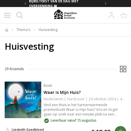
MET
BIJBELTEKST VAN DE DAG MET
OVERDENKING 📖
Thema's
Huisvesting
Home
Huisvesting
29
Kruimels
Boek
Waar is Mijn Huis?
Nederlands | Hardcover | 24 oktober 2024 | 40 pagina's | 9789026628061
Vind een thuis in het hartverwarmende
prentenboek Waar is mijn huis? Vos en Vogel
gaan op zoek naar een nieuwe plek na een
botsing met Beer. Een verhaal vol verlies,
Leverbaar vanaf 15 augustus
verlangen, en de reis naar een welkom. De
magische illustraties en poëtische taal maken het
Liesbeth Goedbloed