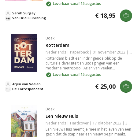
en sporen van vroeger een huis veranderen in
Leverbaar vanaf 15 augustus
een warm thuis vol betekenis. Perfect voor de
Kinderboekenweek 2023.
Sarah Surgey
€ 18,95
Van Driel Publishing
Boek
Rotterdam
Nederlands | Paperback | 01 november 2022 | 368 pagina's | 9789493254183
Rotterdam biedt een indringende blik op de
culturele diversiteit en uitdagingen van een
moderne metropool. Arjen van Veelen
onderzoekt de gevolgen van globalisering en
Leverbaar vanaf 15 augustus
technologie, en de impact op de menselijkheid in
een steeds gefragmenteerdere samenleving. Dit
Arjen van Veelen
€ 25,00
boek is een pleidooi voor verbinding en
De Correspondent
solidariteit, en een krachtige reflectie op de
toekomst van onze steden.
Boek
Een Nieuw Huis
Nederlands | Hardcover | 17 oktober 2022 | 32 pagina's | 9789033131929
Een Nieuw Huis neemt je mee in het leven van een
gezin dat de stap naar een nieuw begin maakt.