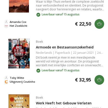
Waar is Mijn Thuis verkent de complexe zoektocht
naar verbondenheid en identiteit. De protagonist
navigeert door herinneringen en relaties, waarbij
thema's van verloren liefde en zelfontdekking
Leverbaar vanaf 15 augustus
centraal staan. Dit emotionele verhaal raakt aan
de vragen van het thuisgevoel, een herkenbaar
Amanda Cox
€ 22,50
verlangen dat ons allemaal bezighoudt. Een
Het Zoeklicht
meeslepende roman die je niet wilt missen.
Boek
Armoede en Bestaansonzekerheid
Nederlands | Paperback | 22 januari 2021 | 240 pagina's | 9789046906941
Dit boek neemt je mee in een meeslepende
wereld vol intrige en avontuur. De protagonist
worstelt met innerlijke conflicten en onverwachte
wendingen, terwijl de spanning stijgt. De
Leverbaar vanaf 15 augustus
combinatie van sterke karakters en een boeiend
verhaal maakt dit een must-read voor liefhebbers
Toby Witte
€ 32,95
van diepgang en emotie. Een onvergetelijke
Uitgeverij Coutinho
ervaring die je niet wilt missen.
Boek
Werk Heeft het Gebouw Verlaten