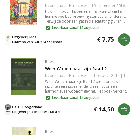
Nederlands | Hardcover | 16 september 2016 | 80 pagina's | 9789059522602
Lies en Loes verhuizen en ontdekken al snel dat
hun nieuwe buurvrouw mysterieus en anders is.
Terwijl ze door een gat in de schutting gluren,
worden hun nieuwsgierigheid en angst gewekt. Is
Leverbaar vanaf 15 augustus
deze nieuwe start wat ze hadden verwacht? Een
meeslepend verhaal vol spanning en geheimen in
Uitgeverij Mes
€ 7,75
hun nieuwe buurt.
Ludwina van Kuijk-Krooneman
Boek
Weer Wonen naar zijn Raad 2
Nederlands | Hardcover | 01 oktober 2015 | 130 pagina's | 9789055518197
Weer Wonen naar zijn Raad 2 biedt praktische
inzichten en inspirerende ideeën voor een
harmonieuze woonomgeving. Het boek verkent
de impact van wonen op welzijn en geeft
Leverbaar vanaf 15 augustus
waardevolle tips voor het creëren van ruimte die
rust en balans uitstraalt. Een must-read voor
Ds. G. Hoogerland
€ 14,50
iedereen die zijn leefomgeving wil verbeteren en
Uitgeverij Gebroeders Koster
meer verbinding wil voelen met zijn huis.
Boek