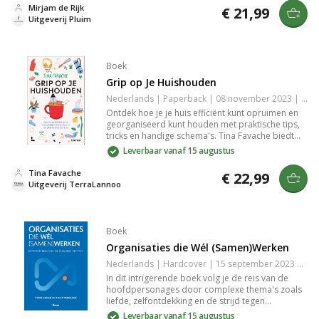
zetten en biedt inzichten in de gevolgen voor de
Mirjam de Rijk
€ 21,99
samenleving. Een krachtige lectuur voor iedereen
Uitgeverij Pluim
die zich zorgen maakt over de toekomst van
publieke diensten.
Boek
Grip op Je Huishouden
Nederlands | Paperback | 08 november 2023 | 192 pagina's | 9789401494861
Ontdek hoe je je huis efficiënt kunt opruimen en
georganiseerd kunt houden met praktische tips,
tricks en handige schema's. Tina Favache biedt
oplossingen voor het organiseren van je was,
Leverbaar vanaf 15 augustus
schoonmaakroutines en duurzame methoden.
Beheers je huishouden moeiteloos met deze
Tina Favache
€ 22,99
slimme gids.
Uitgeverij TerraLannoo
Boek
Organisaties die Wél (Samen)Werken
Nederlands | Hardcover | 15 september 2023 | 240 pagina's | 9789024458479
In dit intrigerende boek volg je de reis van de
hoofdpersonages door complexe thema's zoals
liefde, zelfontdekking en de strijd tegen
maatschappelijke normen. De indringende
Leverbaar vanaf 15 augustus