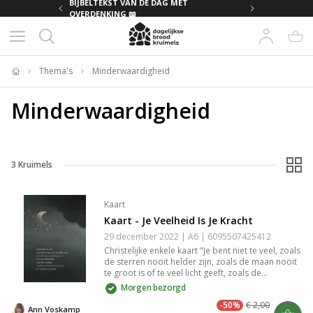
MET
BIJBELTEKST VAN DE DAG MET
OVERDENKING 📖
Thema's
Minderwaardigheid
Home
Minderwaardigheid
3
Kruimels
Kaart
Kaart - Je Veelheid Is Je Kracht
29 december 2022 | A6 | 6095507425412
Christelijke enkele kaart "Je bent niet te veel, zoals
de sterren nooit helder zijn, zoals de maan nooit
te groot is of te veel licht geeft, zoals de
wonderen van de wereld nooit te veel zijn. Je
Morgen bezorgd
veelheid is je kracht." gedrukt op duurzaam en
-50%
€ 2,00
stevig 300 grams papier met een matte look. Op
Ann Voskamp