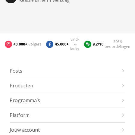
Reactie binnen 1 werkdag
vind-
3956
40.000+
volgers
45.000+
ik-
9,2/10
beoordelingen
leuks
Posts
Producten
Programma’s
Platform
Jouw account