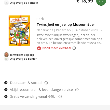
€ 18,99
voor jonge speurneuzen van 10 jaar en ouder.
Uitgeverij de Fontein
Boek
Twins Joël en Jael op Museumtoer
Nederlands | Paperback | 06 oktober 2020 | 224 pagina's | 9789087183936
Twee avontuurlijke tweelingen, Joël en Jael,
beleven een onvergetelijke zomer met hun opa
en oma. Ze bezoeken verschillende musea en
ontdekken dat deze vol spanning en plezier
Nooit meer leverbaar
zitten. Ondanks het feit dat ze nooit zo slim zullen
zijn als hun klasgenoot Hylke, leren ze veel van
Janwillem Blijdorp
hun museale ontdekkingen. Perfect voor
Uitgeverij de Banier
nieuwsgierige jonge lezers.
Duurzaam & sociaal
Altijd retourneren & levenslange service
Gratis verzending vanaf €40,-