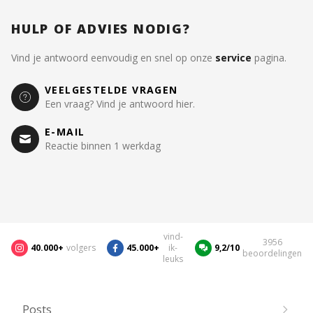
HULP OF ADVIES NODIG?
Vind je antwoord eenvoudig en snel op onze
service
pagina.
VEELGESTELDE VRAGEN
Een vraag? Vind je antwoord hier.
E-MAIL
Reactie binnen 1 werkdag
vind-
3956
40.000+
volgers
45.000+
ik-
9,2/10
beoordelingen
leuks
Posts