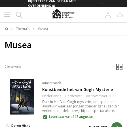
MET
BIJBELTEKST VAN DE DAG MET
OVERDENKING 📖
Thema's
Musea
Home
Musea
2
Kruimels
Kinderboek
Kunstbende het van Gogh-Mysterie
Nederlands | Hardcover | 08 november 2022 | 320 pagina's | 9789026159183
Duik in Het Van Gogh-mysterie, een spannend
avontuur waar een jongen zonder geheugen zijn
verleden ontdekt terwijl hij een spectaculaire
kunstfraude probeert te stoppen. Laat je
Leverbaar vanaf 15 augustus
meevoeren in een mysterieus verhaal met QR-
codes die de kunst tot leven brengen. Perfect
Deron Hicks