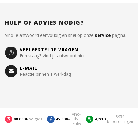
HULP OF ADVIES NODIG?
Vind je antwoord eenvoudig en snel op onze
service
pagina.
VEELGESTELDE VRAGEN
Een vraag? Vind je antwoord hier.
E-MAIL
Reactie binnen 1 werkdag
vind-
3956
40.000+
volgers
45.000+
ik-
9,2/10
beoordelingen
leuks