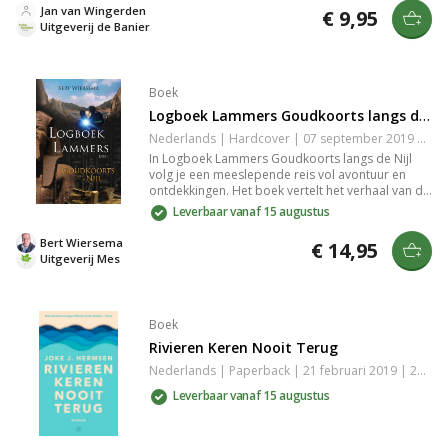
spanning en mysterie leidt tot onverwachte
Jan van Wingerden
€ 9,95
wendingen.
Uitgeverij de Banier
Boek
Logboek Lammers Goudkoorts langs de Nijl
Nederlands | Hardcover | 07 september 2019 | 216 pagina's | 9789059523364
In Logboek Lammers Goudkoorts langs de Nijl
volg je een meeslepende reis vol avontuur en
ontdekkingen. Het boek vertelt het verhaal van de
fascinatie voor goud en de zoektocht naar
Leverbaar vanaf 15 augustus
welvaart langs de iconische Nijl. Met levendige
beschrijvingen en boeiende anekdotes biedt het
Bert Wiersema
€ 14,95
inzicht in de cultuur en geschiedenis van het
Uitgeverij Mes
gebied. Een aanrader voor liefhebbers van
avontuur en geschiedenis.
Boek
Rivieren Keren Nooit Terug
Nederlands | Paperback | 21 februari 2019 | 264 pagina's | 9789029535304
Leverbaar vanaf 15 augustus