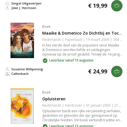
Singel Uitgeverijen
€ 19,99
Joke J. Hermsen
Boek
Maaike & Domenico Zo Dichtbij en Toch Zo Ver Weg
Nederlands | Paperback | 19 maart 2009 | 364 pagina's | 9789026615283
In het vierde deel van de populaire serie Maaike
& Domenico worden liefde en uitdagingen
opnieuw op de proef gesteld. Terwijl de 16-jarige
Maaike en Domenico eindelijk samen zijn, dreigen
Leverbaar vanaf 15 augustus
familieconflicten en geheimen hun relatie te
verstoren. Tijdens een schoolreis naar Londen
Susanne Wittpennig
€ 24,99
komt alles tot een hoogtepunt.
Callenbach
Boek
Opluisteren
Nederlands | Hardcover | 01 januari 2003 | 214 pagina's | 9789023991021
Opluisteren biedt een rijke verzameling verhalen,
gedichten en gebeden die zijn geïnspireerd op
Christelijke feesten. Dit boek verbindt traditie en
spiritualiteit, en is ideaal voor vieringen binnen
Leverbaar vanaf 15 augustus