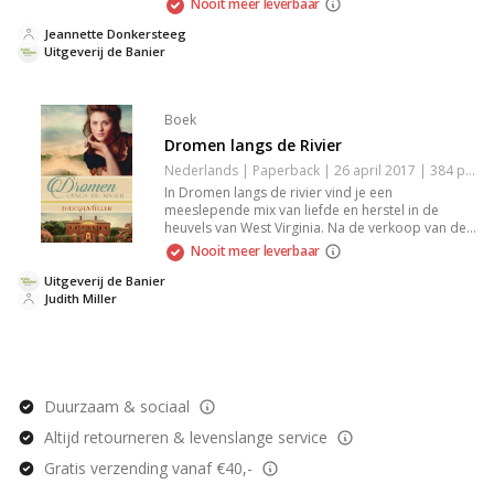
Nooit meer leverbaar
saamhorigheid die het dorp veranderen. Een
inspirerend kerstverhaal vol hoop en
Jeannette Donkersteeg
onverwachte warmte.
Uitgeverij de Banier
Boek
Dromen langs de Rivier
Nederlands | Paperback | 26 april 2017 | 384 pagina's | 9789402902297
In Dromen langs de rivier vind je een
meeslepende mix van liefde en herstel in de
heuvels van West Virginia. Na de verkoop van de
stenenmakerij van Laura's vader aan de Ier Ewan,
Nooit meer leverbaar
bloeit er niet alleen hoop voor de onderneming,
maar ook voor de liefde. Samen strijden ze voor
Uitgeverij de Banier
een nieuw begin, terwijl hun onderlinge band
Judith Miller
dieper wordt. Een verhaal vol emotie en
vastberadenheid.
Duurzaam & sociaal
Altijd retourneren & levenslange service
Gratis verzending vanaf €40,-