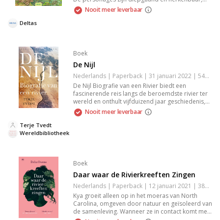
waardoor je met hen meeleeft. Hun uitdagingen
Nooit meer leverbaar
en overwinningen bieden krachtige inzichten over
relaties en zelfontdekking. Een aanrader voor
Deltas
iedereen die houdt van een goed geschreven
verhaal dat je aan het denken zet.
Boek
De Nijl
Nederlands | Paperback | 31 januari 2022 | 544 pagina's | 9789028450554
De Nijl Biografie van een Rivier biedt een
fascinerende reis langs de beroemdste rivier ter
wereld en onthult vijfduizend jaar geschiedenis,
politiek en cultuur, van farao’s tot nu. Met unieke
Nooit meer leverbaar
inzichten in de impact van water op Afrika en de
wereld.
Terje Tvedt
Wereldbibliotheek
Boek
Daar waar de Rivierkreeften Zingen
Nederlands | Paperback | 12 januari 2021 | 384 pagina's | 9789044361650
Kya groeit alleen op in het moeras van North
Carolina, omgeven door natuur en geïsoleerd van
de samenleving. Wanneer ze in contact komt met
twee stadsjongens en een van hen dood wordt