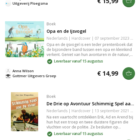
€ 15,99
urgentie van milieuvriendelijke keuzes en creëert
Uitgeverij Ploegsma
bewustzijn over de uitdagingen van deze tijd.
Boek
Opa en de Ijsvogel
Nederlands | Hardcover | 07 september 2023 | 32 pagina's | 9789025777241
Opa en de ijsvogel is een teder prentenboek dat
de bijzondere band tussen een opa en kleinkind
verkent. Geniet van hun avonturen in de natuur,
terwijl ze levenslessen leren van de ijsvogel. Met
Leverbaar vanaf 15 augustus
prachtige illustraties biedt dit verhaal troost en
acceptatie rond leven en dood, ideaal voor
Anna Wilson
€ 14,99
kinderen vanaf 3 jaar.
Gottmer Uitgevers Groep
Boek
De Drie op Avontuur Schimmig Spel aan de Rivier
Nederlands | Hardcover | 13 september 2021 | 144 pagina's | 9789087186159
Na een vaartocht ontdekken Erik, Ad en Arend bij
hun hut een troep en twee duistere figuren die
vluchten voor de politie. Ze besluiten op
onderzoek uit te gaan, maar beseffen niet dat ze
Leverbaar vanaf 15 augustus
zelf ook bespied worden. Dit avontuur vol