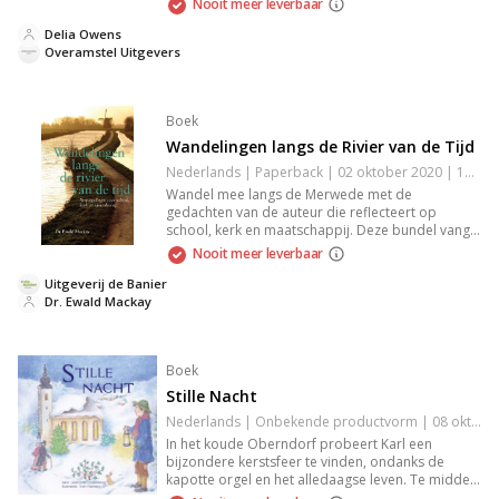
Nooit meer leverbaar
gevonden, raakt ze verwikkeld in een
aangrijpende zoektocht naar waarheid en
Delia Owens
acceptatie.
Overamstel Uitgevers
Boek
Wandelingen langs de Rivier van de Tijd
Nederlands | Paperback | 02 oktober 2020 | 160 pagina's | 9789087183721
Wandel mee langs de Merwede met de
gedachten van de auteur die reflecteert op
school, kerk en maatschappij. Deze bundel vangt
de diepgang en wijze inzichten van Mackay,
Nooit meer leverbaar
verweven met de echo van zijn eerdere werken,
waarin geloof en denken centraal staan. Ideaal
Uitgeverij de Banier
voor lezers die van bezinnende en tijdloze
Dr. Ewald Mackay
overpeinzingen houden.
Boek
Stille Nacht
Nederlands | Onbekende productvorm | 08 oktober 2018 | 32 pagina's | 9789087180768
In het koude Oberndorf probeert Karl een
bijzondere kerstsfeer te vinden, ondanks de
kapotte orgel en het alledaagse leven. Te midden
van de ijzige stilte ontdekt hij vreugde en