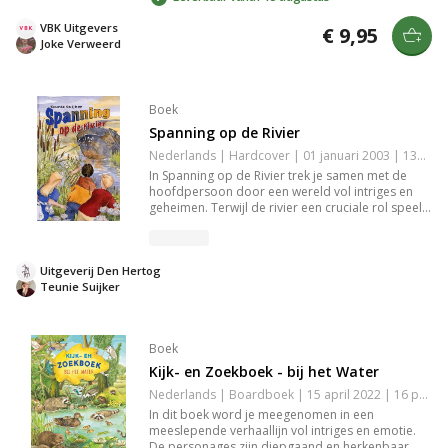
het gezin of de gemeenschap. Met prachtig
geschreven bijdragen is het een waardevolle
VBK Uitgevers
€ 9,95
aanvulling voor iedereen die het geloof op een
Joke Verweerd
inspirerende manier wil beleven.
Boek
Spanning op de Rivier
Nederlands | Hardcover | 01 januari 2003 | 131 pagina's | 9789033117343
In Spanning op de Rivier trek je samen met de
hoofdpersoon door een wereld vol intriges en
geheimen. Terwijl de rivier een cruciale rol speelt
in het verhaal, ontvouwt zich een meeslepende
plot vol spanning en onverwachte wendingen. Een
boek dat je meeneemt op een fascinerende reis
Uitgeverij Den Hertog
waarin elke pagina je dichter bij de onthulling van
Teunie Suijker
de waarheid brengt.
Boek
Kijk- en Zoekboek - bij het Water
Nederlands | Boardboek | 15 april 2022 | 16 pagina's | 9789044762761
In dit boek word je meegenomen in een
meeslepende verhaallijn vol intriges en emotie.
De personages zijn diepgaand en herkenbaar,