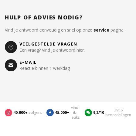
HULP OF ADVIES NODIG?
Vind je antwoord eenvoudig en snel op onze
service
pagina.
VEELGESTELDE VRAGEN
Een vraag? Vind je antwoord hier.
E-MAIL
Reactie binnen 1 werkdag
vind-
3956
40.000+
volgers
45.000+
ik-
9,2/10
beoordelingen
leuks