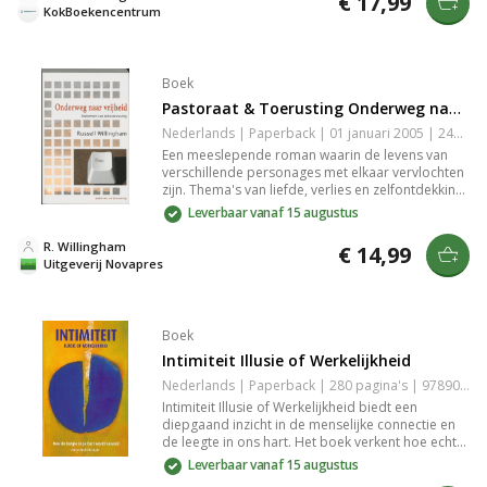
€ 17,99
turbulente wereld.
KokBoekencentrum
Boek
Pastoraat & Toerusting Onderweg naar Vrijheid
Nederlands | Paperback | 01 januari 2005 | 248 pagina's | 9789076596730
Een meeslepende roman waarin de levens van
verschillende personages met elkaar vervlochten
zijn. Thema's van liefde, verlies en zelfontdekking
komen tot leven in een krachtige verhaallijn die je
Leverbaar vanaf 15 augustus
raakt. Met diepgaande karakterontwikkeling en
een intrigerende plot nodig je jezelf uit om de
R. Willingham
€ 14,99
complexiteit van menselijke relaties te verkennen.
Uitgeverij Novapres
Een boek dat nog lang bij je blijft.
Boek
Intimiteit Illusie of Werkelijkheid
Nederlands | Paperback | 280 pagina's | 9789080758636
Intimiteit Illusie of Werkelijkheid biedt een
diepgaand inzicht in de menselijke connectie en
de leegte in ons hart. Het boek verkent hoe echte
intimiteit onze emoties en relaties vormt, en biedt
Leverbaar vanaf 15 augustus
praktische handvatten om deze te vervullen. Een