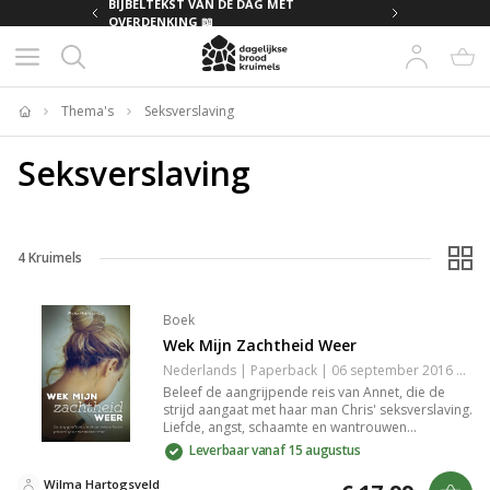
MET
BIJBELTEKST VAN DE DAG MET
OVERDENKING 📖
Thema's
Seksverslaving
Home
Seksverslaving
4
Kruimels
Boek
Wek Mijn Zachtheid Weer
Nederlands | Paperback | 06 september 2016 | 288 pagina's | 9789043526289
Beleef de aangrijpende reis van Annet, die de
strijd aangaat met haar man Chris' seksverslaving.
Liefde, angst, schaamte en wantrouwen
domineren hun leven, maar de helende kracht
Leverbaar vanaf 15 augustus
van vergeving geeft hoop. Een waargebeurd
verhaal over herstel en jezelf hervinden in een
Wilma Hartogsveld