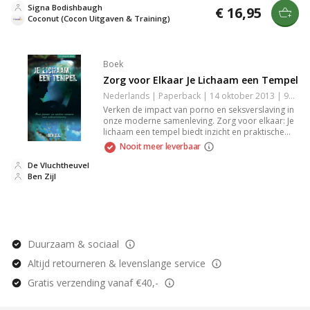
waardevolle gids voor iedereen die de ware
Signa Bodishbaugh
€ 16,95
betekenis van verbinding wil begrijpen en
Coconut (Cocon Uitgaven & Training)
ervaren.
Boek
Zorg voor Elkaar Je Lichaam een Tempel
Nederlands | Paperback | 14 oktober 2013 | 9789033610004
Verken de impact van porno en seksverslaving in
onze moderne samenleving. Zorg voor elkaar: Je
lichaam een tempel biedt inzicht en praktische
tips om deze uitdagingen te overwinnen. Verbeter
Nooit meer leverbaar
je relaties en persoonlijke gezondheid met dit
toegankelijke, relevante boek voor een breed
De Vluchtheuvel
publiek.
Ben Zijl
Duurzaam & sociaal
Altijd retourneren & levenslange service
Gratis verzending vanaf €40,-