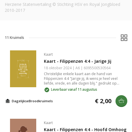
Herziene Statenvertaling © Stichting HSV en Royal Jongbloed
2010-2017
11
Kruimels
Kaart
Kaart - Filippenzen 4:4 - Jarige Jij
18 oktober 2024 | A6 | 6095500530564
Christelijke enkele kaart aan de hand van
Filippenzen 4:4 "Jarige jij, ik wens je heel veel
liefde, vrede, en alle dagen blij." gedrukt op
duurzaam en stevig 300 grams papier met een
Leverbaar vanaf 11 augustus
matte look. Op de goed beschrijfbare achterkant
van de kaart staat het logo van
€ 2,00
DagelijkseBroodkruimels
DagelijkseBroodkruimels en een kleine
streepjescode. De achterkant is verder volledig
blanco. Lekker veel schrijfruimte dus. Het
papierformaat van de kaart is A6 (afmetingen
14,8 cm × 10,5 cm × 0,1 cm). De kaart wordt
Kaart
geleverd met een passende geribbelde kraft
Kaart - Filippenzen 4:4 - Hoofd Omhoog
envelop met puntklep. De puntklep is voorzien