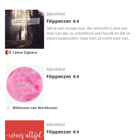
Bijbeltekst
Filippenzen 4:4
Stel je een vrouw voor die verloofd is met een
man van wie ze ontzettend veel houdt en die ze
intens bewondert. Haar hart stroomt over van
vreugde, telkens als ze aan haar geliefde denkt.
Als haar gedachten op hem gericht zijn,
Céline Dijkstra
verdwijnen eventuele proble
Bijbeltekst
Filippenzen 4:4
Willemien van Werkhoven
Bijbeltekst
Filippenzen 4:4