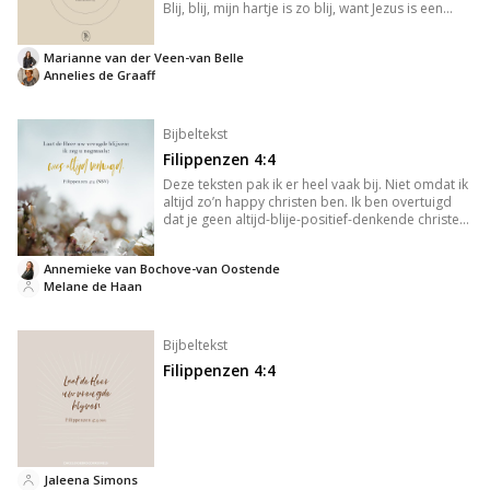
Blij, blij, mijn hartje is zo blij, want Jezus is een
Vriend van mij. Daarom is mijn jonge hartje altijd
blij. Iedereen streeft er naar om gelukkig zijn,
Marianne van der Veen-van Belle
Annelies de Graaff
Bijbeltekst
Filippenzen 4:4
Deze teksten pak ik er heel vaak bij. Niet omdat ik
altijd zo’n happy christen ben. Ik ben overtuigd
dat je geen altijd-blije-positief-denkende christen
hoeft te zijn. Volgens mij sta je dan niet met twee
voeten in de modderige realiteit van dit leven. V
Annemieke van Bochove-van Oostende
Melane de Haan
Bijbeltekst
Filippenzen 4:4
Jaleena Simons