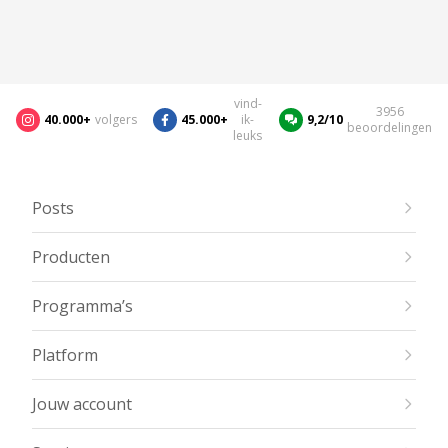
vind-
3956
40.000+
volgers
45.000+
ik-
9,2/10
beoordelingen
leuks
Posts
Producten
Programma’s
Platform
Jouw account