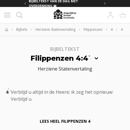
MET
BIJBELTEKST VAN DE DAG MET
OVERDENKING 📖
Bijbels
Herziene Statenvertaling
Filippenzen
4
4
Home
BIJBELTEKST
Filippenzen 4:4
8
Herziene Statenvertaling
8
4
Verblijd u altijd in de Heere; ik zeg het opnieuw:
Verblijd u.
LEES HEEL
FILIPPENZEN 4