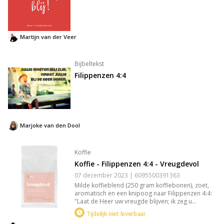
Martijn van der Veer
Bijbeltekst
Filippenzen 4:4
Marjoke van den Dool
Koffie
Koffie - Filippenzen 4:4 - Vreugdevol
07 december 2023 | 6095500391363
Milde koffieblend (250 gram koffiebonen), zoet,
aromatisch en een knipoog naar Filippenzen 4:4:
"Laat de Heer uw vreugde blijven; ik zeg u
nogmaals: wees altijd verheugd." Deze koninklijke
Tijdelijk niet leverbaar
koffie is speciaal voor ons gebrand door