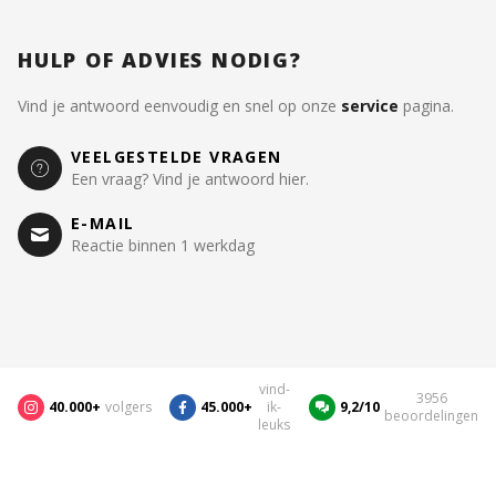
HULP OF ADVIES NODIG?
Vind je antwoord eenvoudig en snel op onze
service
pagina.
VEELGESTELDE VRAGEN
Een vraag? Vind je antwoord hier.
E-MAIL
Reactie binnen 1 werkdag
vind-
3956
40.000+
volgers
45.000+
ik-
9,2/10
beoordelingen
leuks