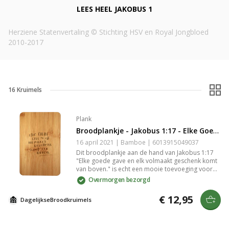
LEES HEEL
JAKOBUS 1
Herziene Statenvertaling © Stichting HSV en Royal Jongbloed
2010-2017
16
Kruimels
Plank
Broodplankje - Jakobus 1:17 - Elke Goede Gave
16 april 2021 | Bamboe | 6013915049037
Dit broodplankje aan de hand van Jakobus 1:17
"Elke goede gave en elk volmaakt geschenk komt
van boven." is echt een mooie toevoeging voor
op jouw (ontbijt)tafel. Het behandelde bamboe
Overmorgen bezorgd
heeft een warme kleur die in ieder interieur past.
De tekst is diep in het hout gegraveerd waardoor
€ 12,95
DagelijkseBroodkruimels
hij mooi afsteekt tegen de houtkleur en slijtvast is.
Op de achterzijde van de plank is het logo van
DagelijkseBroodkruimels gegraveerd. Het
christelijke broodplankje (22 cm × 14 cm × 0,8 cm)