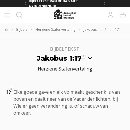
MET
BIJBELTEKST VAN DE DAG MET
OVERDENKING 📖
Bijbels
Herziene Statenvertaling
Jakobus
1
17
Home
BIJBELTEKST
Jakobus 1:17
18
Herziene Statenvertaling
18
17
Elke goede gave en elk volmaakt geschenk is van
boven en daalt neer van de Vader der lichten, bij
Wie er geen verandering is, of schaduw van
omkeer.