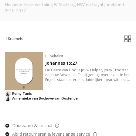
Herziene Statenvertaling © Stichting HSV en Royal Jongbloed
2010-2017
1
Kruimels
Bijbeltekst
Johannes 15:27
De Geest van God is jouw Helper, jouw Trooster
en jouw Advocaat. En Hij getuigt over Jezus. In het
Engels staat het er iets duidelijker: bear witness.
Hij laat zien waar Hij ooggetuige van is. En zoals
de Geest jou vertelt van wat Hij ziet en hoort, over
Romy Tanis
Annemieke van Bochove-van Oostende
Duurzaam & sociaal
Altijd retourneren & levenslange service