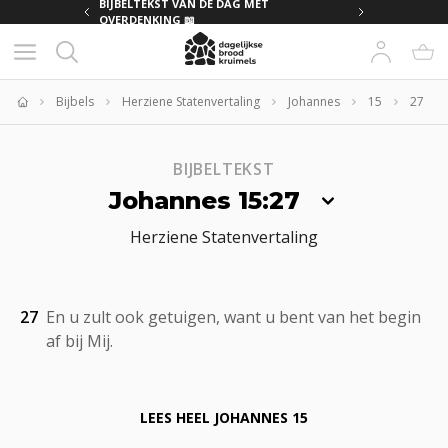
MET
BIJBELTEKST VAN DE DAG MET
OVERDENKING 📖
Bijbels
Herziene Statenvertaling
Johannes
15
27
Home
BIJBELTEKST
Johannes 15:27
Herziene Statenvertaling
27
En u zult ook getuigen, want u bent van het begin
af bij Mij.
LEES HEEL
JOHANNES 15