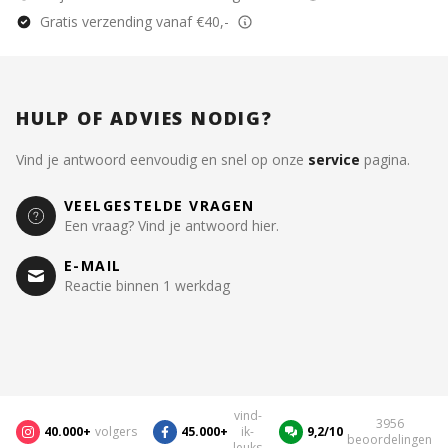
Gratis verzending vanaf €40,-
HULP OF ADVIES NODIG?
Vind je antwoord eenvoudig en snel op onze
service
pagina.
VEELGESTELDE VRAGEN
Een vraag? Vind je antwoord hier.
E-MAIL
Reactie binnen 1 werkdag
vind-
3956
40.000+
volgers
45.000+
ik-
9,2/10
beoordelingen
leuks