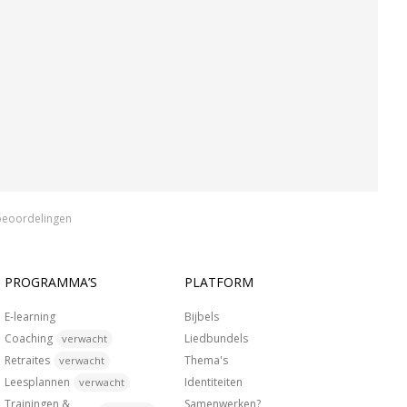
beoordelingen
PROGRAMMA’S
PLATFORM
E-learning
Bijbels
Coaching
Liedbundels
verwacht
Retraites
Thema's
verwacht
Leesplannen
Identiteiten
verwacht
Trainingen &
Samenwerken?