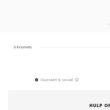
H
0
Kruimels
Duurzaam & sociaal
HULP O