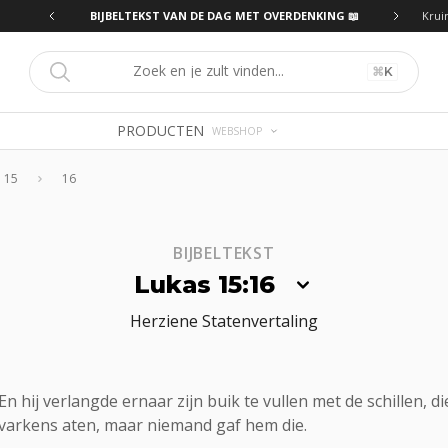
ING 📖
BIJBELTEKST VAN DE DAG MET OVERDENKING 📖
Krui
⌘
K
PRODUCTEN
WEBSHOP
15
16
BIJBELTEKST
Lukas 15:16
Herziene Statenvertaling
En hij verlangde ernaar zijn buik te vullen met de schillen, di
varkens aten, maar niemand gaf hem die.