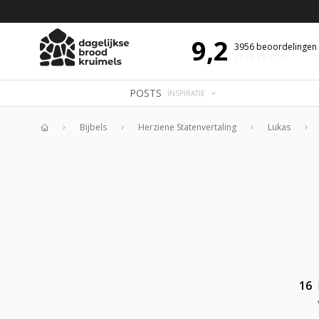
 DE DAG MET OVERDENKING 📖
BIJBELTEKST VAN DE DAG MET OVERDENK
9,2
3956
beoordelingen
POSTS
INSPIRATIE
Bijbels
Herziene Statenvertaling
Lukas
Home
16