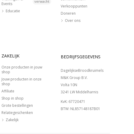
verwacht
Events
Verkooppunten
Educatie
Doneren
Over ons
ZAKELIJK
BEDRIJFSGEGEVENS
Onze producten in jouw
DagelijkseBroodkruimels
shop
M&K Group B.V.
Jouw producten in onze
shop
Volta 10N
Affiliate
3241 LW Middelharnis
Shop in shop
KvK: 67720471
Grote bestellingen
BTW: NL857148187B01
Relatiegeschenken
Zakelijk