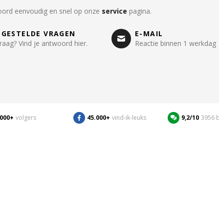
oord eenvoudig en snel op onze
service
pagina.
LGESTELDE VRAGEN
E-MAIL
raag? Vind je antwoord hier.
Reactie binnen 1 werkdag
.000+
volgers
45.000+
vind-ik-leuks
9,2/10
3956 