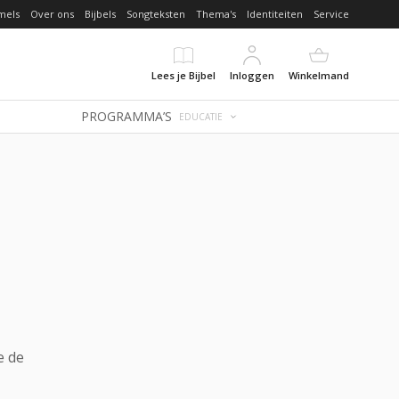
mels
Over ons
Bijbels
Songteksten
Thema's
Identiteiten
Service
Lees je Bijbel
Inloggen
Winkelmand
PROGRAMMA’S
EDUCATIE
e de