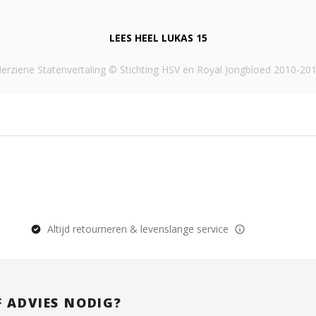
LEES HEEL
LUKAS 15
erziene Statenvertaling © Stichting HSV en Royal Jongbloed 2010-20
Altijd retourneren & levenslange service
F ADVIES NODIG?