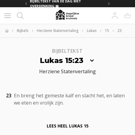
MET
BIJBELTEKST VAN DE DAG MET
OVERDENKING 📖
Bijbels
Herziene Statenvertaling
Lukas
15
23
Home
BIJBELTEKST
Lukas 15:23
Herziene Statenvertaling
23
En breng het gemeste kalf en slacht het, en laten
we eten en vrolijk zijn.
LEES HEEL
LUKAS 15