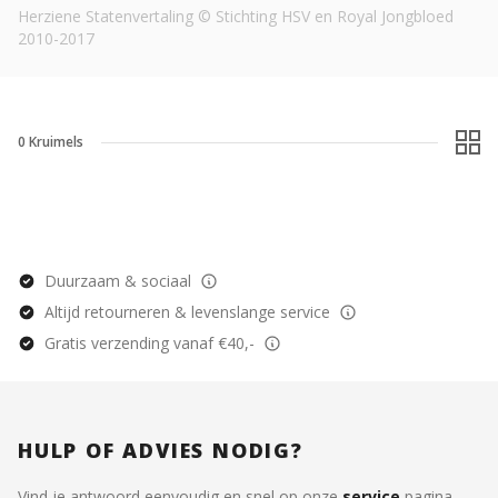
Herziene Statenvertaling © Stichting HSV en Royal Jongbloed
2010-2017
0
Kruimels
Duurzaam & sociaal
Altijd retourneren & levenslange service
Gratis verzending vanaf €40,-
HULP OF ADVIES NODIG?
Vind je antwoord eenvoudig en snel op onze
service
pagina.