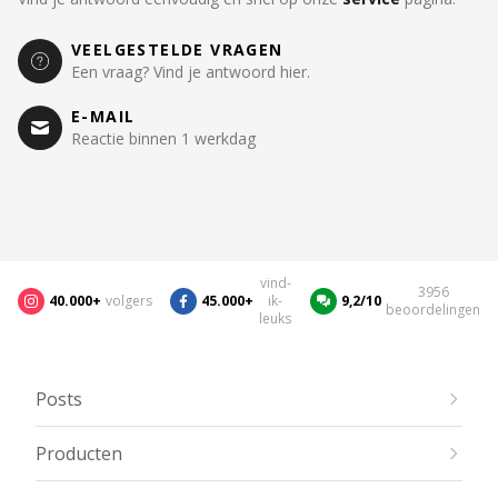
VEELGESTELDE VRAGEN
Een vraag? Vind je antwoord hier.
E-MAIL
Reactie binnen 1 werkdag
vind-
3956
40.000+
volgers
45.000+
ik-
9,2/10
beoordelingen
leuks
Posts
Producten