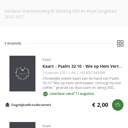
Herziene Statenvertaling © Stichting HSV en Royal Jongbloed
2010-2017
5
Kruimels
Kaart
Kaart - Psalm 32:10 - Wie op Hem Vertrouwen, Omringt Hij met Liefde
19 januari 2021 | A6 | 7434057943998
Christelijke enkele kaart aan de hand van Psalm
32:10 "Wie op Hem Vertrouwen, Omringt Hij met
Liefde." gedrukt op duurzaam en stevig 300
grams papier met een matte look. Op de goed
Leverbaar vanaf 11 augustus
beschrijfbare achterkant van de kaart staat het
logo van DagelijkseBroodkruimels en een kleine
€ 2,00
DagelijkseBroodkruimels
streepjescode. De achterkant is verder volledig
blanco. Lekker veel schrijfruimte dus. Het
papierformaat van de kaart is A6 (afmetingen
14,8 cm × 10,5 cm × 0,1 cm). De kaart wordt
geleverd met een passende geribbelde kraft
Kaart