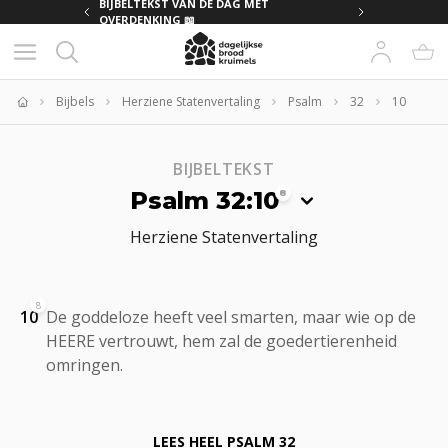
MET
BIJBELTEKST VAN DE DAG MET
OVERDENKING 📖
Bijbels
Herziene Statenvertaling
Psalm
32
10
Home
BIJBELTEKST
Psalm 32:10
8
Herziene Statenvertaling
8
10
De goddeloze heeft veel smarten, maar wie op de
HEERE vertrouwt, hem zal de goedertierenheid
omringen.
LEES HEEL
PSALM 32