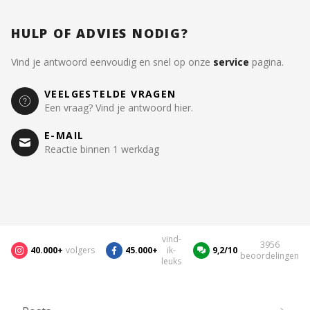
HULP OF ADVIES NODIG?
Vind je antwoord eenvoudig en snel op onze
service
pagina.
VEELGESTELDE VRAGEN
Een vraag? Vind je antwoord hier.
E-MAIL
Reactie binnen 1 werkdag
vind-
3956
40.000+
volgers
45.000+
ik-
9,2/10
beoordelingen
leuks