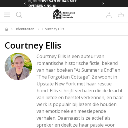
MET
BIJBELTEKST VAN DE DAG MET
OVERDENKING 📖
Identiteiten
Courtney Ellis
Home
Courtney Ellis
Courtney Ellis is een auteur van 
romantische historische fictie, bekend 
van haar boeken "At Summer's End" en 
"The Forgotten Cottage". Ze woont in 
Upstate New York met haar rescue 
hond. Ellis schrijft verhalen die de kracht 
van liefde en herstel verkennen, en haar 
werk is populair bij lezers die houden 
van emotionele en meeslepende 
verhalen. Daarnaast is ze actief als 
spreker en deelt ze haar passie voor 