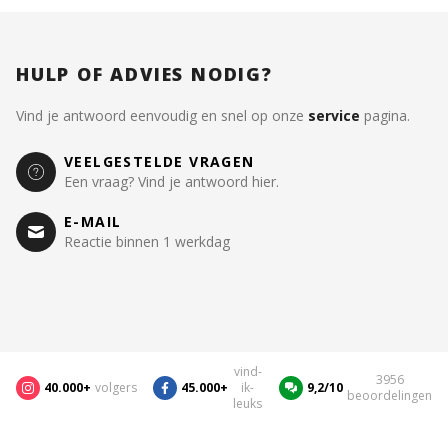
HULP OF ADVIES NODIG?
Vind je antwoord eenvoudig en snel op onze
service
pagina.
VEELGESTELDE VRAGEN
Een vraag? Vind je antwoord hier.
E-MAIL
Reactie binnen 1 werkdag
vind-
3956
40.000+
volgers
45.000+
ik-
9,2/10
beoordelingen
leuks