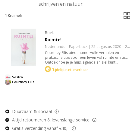
schrijven en natuur.
1
Kruimels
Boek
Ruimte!
Nederlands | Paperback | 25 augustus 2020 | 240 pagina's | 9789492831637
Courtney Ellis biedt humorvolle verhalen en
praktische tips voor een leven vol ruimte en rust.
Ontdek hoe je je huis, agenda en ziel kunt
opruimen, wat leidt tot meer aandacht voor
Tijdelijk niet leverbaar
jezelf, anderen en God. Kortom, Ruimte! is een
gids naar een stressvrij bestaan met focus op wat
Sestra
echt belangrijk is.
Courtney Ellis
Duurzaam & sociaal
Altijd retourneren & levenslange service
Gratis verzending vanaf €40,-