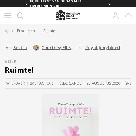
MET
BIJBELTEKST VAN DE DAG MET
OVERDENKING 📖
Producten
Ruimte!
Home
Sestra
Courtney Ellis
Royal Jongbloed
BOEK
Ruimte!
PAPERBACK
240 PAGINA'S
NEDERLANDS
25 AUGUSTUS 2020
97894