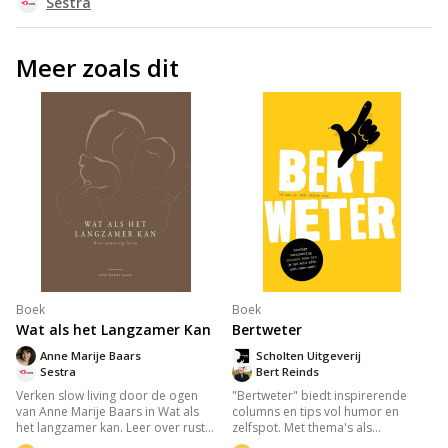
Sestra
Meer zoals dit
Boek
Boek
Wat als het Langzamer Kan
Bertweter
Anne Marije Baars
Scholten Uitgeverij
Sestra
Bert Reinds
Verken slow living door de ogen
"Bertweter" biedt inspirerende
van Anne Marije Baars in Wat als
columns en tips vol humor en
het langzamer kan. Leer over rust
zelfspot. Met thema's als
vinden in alledaagse momenten,
vaderschap, authenticiteit en