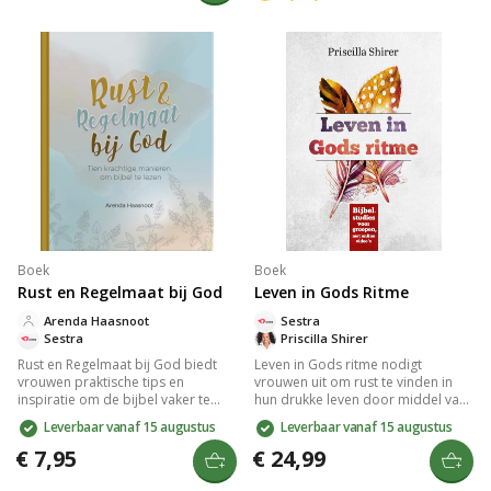
minimalisme. Dit inspirerend
cadeaus, dienstbaarheid, en
verhaal laat zien hoe je jezelf kunt
lichamelijke aanraking. Ideaal als
herontdekken en oude ballast los
huwelijkscadeau, biedt het
kunt laten.
waardevolle inzichten om je
liefdestalen te begrijpen en te
spreken.
Boek
Boek
Rust en Regelmaat bij God
Leven in Gods Ritme
Arenda Haasnoot
Sestra
Sestra
Priscilla Shirer
Rust en Regelmaat bij God biedt
Leven in Gods ritme nodigt
vrouwen praktische tips en
vrouwen uit om rust te vinden in
inspiratie om de bijbel vaker te
hun drukke leven door middel van
lezen. Arenda Haasnoot helpt je
vijf bijbelstudies en
Leverbaar vanaf 15 augustus
Leverbaar vanaf 15 augustus
belemmeringen te overwinnen,
ondersteunende videolessen.
verbinding te maken met je
Ontdek de kracht van de sabbat en
€ 7,95
€ 24,99
dagelijks leven en rust te vinden bij
ontvang praktische tips voor
God door structuur, leesroosters
groepsleiders. Een inspirerend