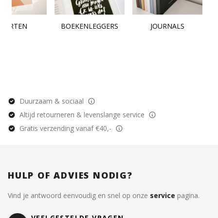
KAARTEN
BOEKENLEGGERS
JOURNALS
Duurzaam & sociaal
Altijd retourneren & levenslange service
Gratis verzending vanaf €40,-
HULP OF ADVIES NODIG?
Vind je antwoord eenvoudig en snel op onze
service
pagina.
VEELGESTELDE VRAGEN