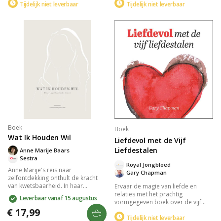
Tijdelijk niet leverbaar
Tijdelijk niet leverbaar
flexibel omgaan met
uitdagingen, brengt het boek een
veranderingen en loslaten. Het
glimlach, ontroering en motivatie.
boek biedt inzicht in leven vanuit je
Perfect voor als je even niet meer
hart met prachtige foto's die
weet wat te doen, en een steun in
aanwezig leven illustreren.
je dagelijkse leven.
Boek
Boek
Wat Ik Houden Wil
Liefdevol met de Vijf
Liefdestalen
Anne Marije Baars
Sestra
Royal Jongbloed
Anne Marije's reis naar
Gary Chapman
zelfontdekking onthult de kracht
van kwetsbaarheid. In haar
Ervaar de magie van liefde en
zoektocht naar authenticiteit leert
relaties met het prachtig
Leverbaar vanaf 15 augustus
ze omgaan met burn-outs en
vormgegeven boek over de vijf
depressies, omarmt ze haar
talen van de liefde: positieve
€ 17,99
autisme, en vindt ze vrijheid in
woorden, tijd en aandacht,
Tijdelijk niet leverbaar