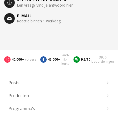
Een vraag? Vind je antwoord hier.
E-MAIL
Reactie binnen 1 werkdag
vind-
3956
40.000+
volgers
45.000+
ik-
9,2/10
beoordelingen
leuks
Posts
Producten
Programma’s