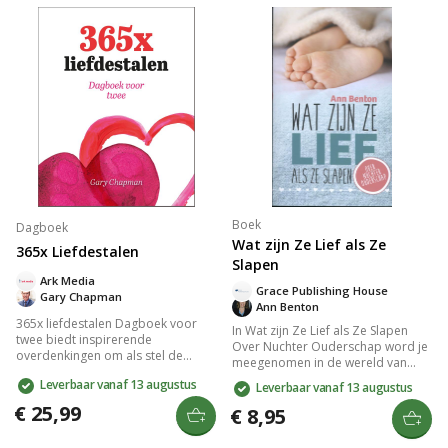
voor kinderen: liefde en
liefdestaal van je partner te
vriendschap, dankbaarheid,
herkennen, zodat jullie een diepere
zelfbeheersing, sorry zeggen en
verbinding kunnen ervaren.
aandacht hebben.
Boek
Dagboek
Wat zijn Ze Lief als Ze
365x Liefdestalen
Slapen
Ark Media
Grace Publishing House
Gary Chapman
Ann Benton
365x liefdestalen Dagboek voor
In Wat zijn Ze Lief als Ze Slapen
twee biedt inspirerende
Over Nuchter Ouderschap word je
overdenkingen om als stel de
meegenomen in de wereld van
relatie te verdiepen met de vijf
liefdevol, nuchter ouderschap. Het
Leverbaar vanaf 13 augustus
Leverbaar vanaf 13 augustus
liefdestalen. Elke dag bevat een
boek biedt praktische inzichten en
bijbeltekst, praktische inzichten van
€ 25,99
waardevolle tips om de balans
€ 8,95
Gary Chapman en gebeden. Werk
tussen zorg en autonomie van
samen aan een liefdevolle
kinderen te vinden. Leer hoe je