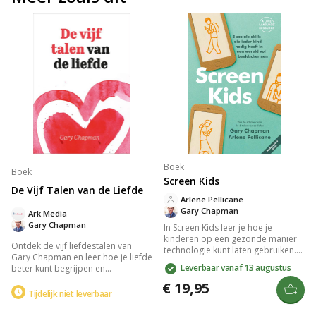
Boek
Boek
Screen Kids
De Vijf Talen van de Liefde
Arlene Pellicane
Gary Chapman
Ark Media
Gary Chapman
In Screen Kids leer je hoe je
kinderen op een gezonde manier
Ontdek de vijf liefdestalen van
technologie kunt laten gebruiken.
Gary Chapman en leer hoe je liefde
Het boek biedt inzichten en
Leverbaar vanaf 13 augustus
beter kunt begrijpen en
verhalen om
overbrengen. Het boek biedt
schermafhankelijkheid in huis te
€ 19,95
inzicht in de unieke manieren
Tijdelijk niet leverbaar
verminderen en belicht vijf
waarop mensen liefde uiten en
essentiële sociale vaardigheden
ontvangen, en helpt je de