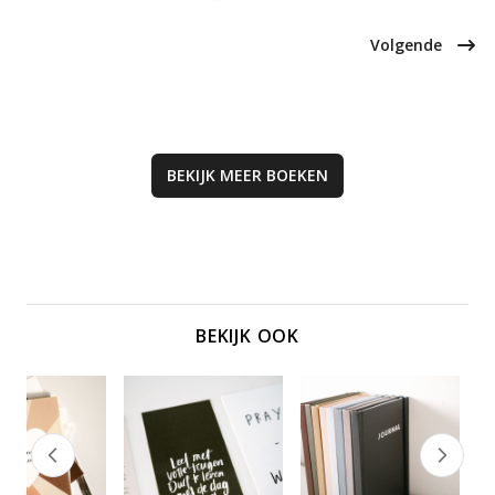
met je kind te versterken en je
Perfect voor als je even niet meer
liefde optimaal over te brengen.
weet wat te doen, en een steun in
je dagelijkse leven.
Volgende
BEKIJK MEER
BOEKEN
BEKIJK OOK