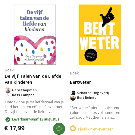
verbinding en groei dichter naar
bewust kunt opvoeden en een
elkaar toe met deze waardevolle
sterke band met je kinderen
gids.
opbouwt, terwijl ze zich vrij en
veilig voelen. Perfect voor
toekomstgerichte ouders.
Boek
Boek
De Vijf Talen van de Liefde
Bertweter
van Kinderen
Gary Chapman
Scholten Uitgeverij
Ross Campbell
Bert Reinds
Ontdek hoe je de liefdestaal van je
kind herkent en effectief inzet met
"Bertweter" biedt inspirerende
De vijf talen van de liefde van
columns en tips vol humor en
kinderen door Gary Chapman en
zelfspot. Met thema's als
Leverbaar vanaf 13 augustus
Ross Campbell. Dit praktische
vaderschap, authenticiteit en
boek biedt waardevolle inzichten
€ 17,99
uitdagingen, brengt het boek een
Tijdelijk niet leverbaar
en communicatietips om de band
glimlach, ontroering en motivatie.