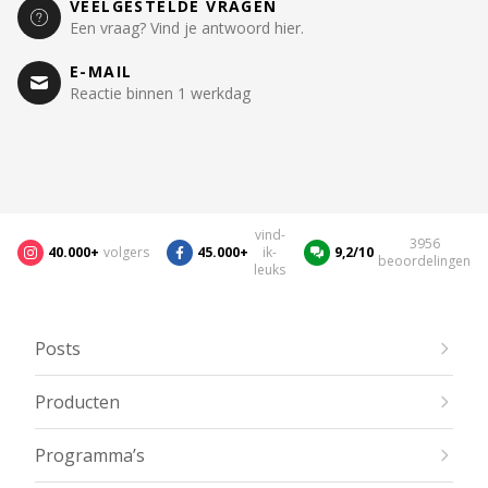
VEELGESTELDE VRAGEN
Een vraag? Vind je antwoord hier.
E-MAIL
Reactie binnen 1 werkdag
vind-
3956
40.000+
volgers
45.000+
ik-
9,2/10
beoordelingen
leuks
Posts
Producten
Programma’s