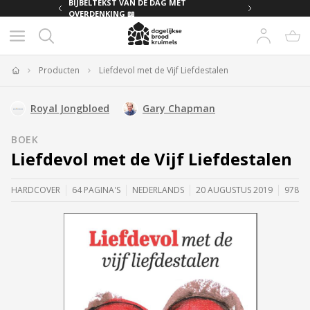
MET
BIJBELTEKST VAN DE DAG MET
OVERDENKING 📖
Producten
Liefdevol met de Vijf Liefdestalen
Home
Royal Jongbloed
Gary Chapman
BOEK
Liefdevol met de Vijf Liefdestalen
HARDCOVER
64 PAGINA'S
NEDERLANDS
20 AUGUSTUS 2019
97894