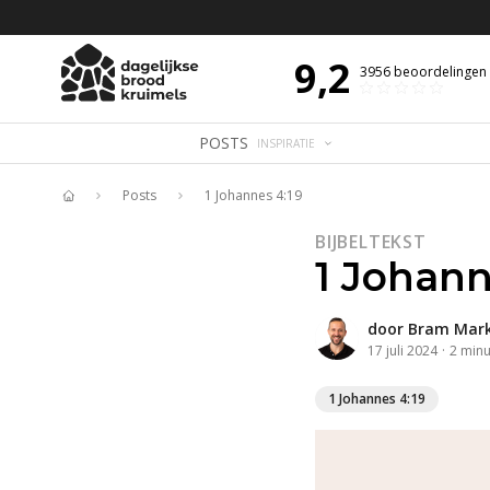
 DE DAG MET OVERDENKING 📖
BIJBELTEKST VAN DE DAG MET OVERDENK
9,2
3956
beoordelingen
POSTS
INSPIRATIE
Posts
1 Johannes 4:19
Home
BIJBELTEKST
1 Johann
door
Bram Mar
17 juli 2024
·
2
minu
1 Johannes 4:19