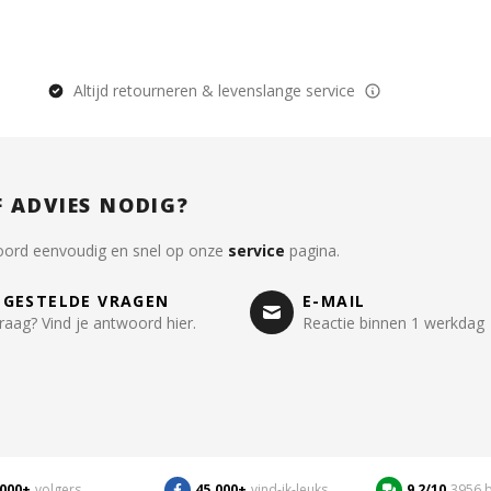
Altijd retourneren & levenslange service
F ADVIES NODIG?
oord eenvoudig en snel op onze
service
pagina.
LGESTELDE VRAGEN
E-MAIL
raag? Vind je antwoord hier.
Reactie binnen 1 werkdag
.000+
volgers
45.000+
vind-ik-leuks
9,2/10
3956 