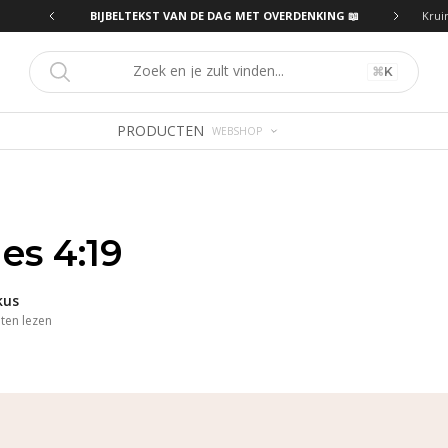
ING 📖
BIJBELTEKST VAN DE DAG MET OVERDENKING 📖
Krui
⌘
K
PRODUCTEN
WEBSHOP
es 4:19
kus
ten
lezen