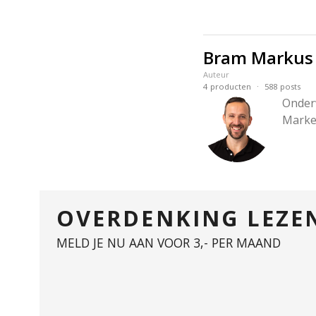
Bram Markus
Auteur
·
4
producten
588
posts
Onderw
Market
OVERDENKING LEZE
MELD JE NU AAN VOOR 3,- PER MAAND