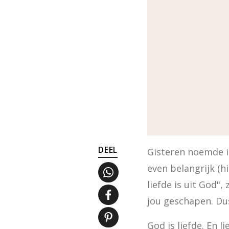
DEEL
Gisteren noemde ik 
even belangrijk (h
liefde is uit God",
jou geschapen. Dus 
God is liefde. En l