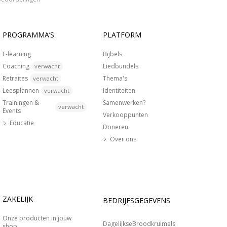
PROGRAMMA’S
PLATFORM
E-learning
Bijbels
Coaching
Liedbundels
verwacht
Retraites
Thema's
verwacht
Leesplannen
Identiteiten
verwacht
Trainingen &
Samenwerken?
verwacht
Events
Verkooppunten
Educatie
Doneren
Over ons
ZAKELIJK
BEDRIJFSGEGEVENS
Onze producten in jouw
DagelijkseBroodkruimels
shop