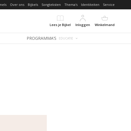
mels
Over ons
Bijbels
Songteksten
Thema's
Identiteiten
Service
Lees je Bijbel
Inloggen
Winkelmand
PROGRAMMA’S
EDUCATIE