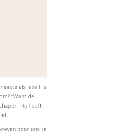
aaste als jezelf is 
rom? “Want de 
chapen. Hij heeft 
ief.
gegeven door ons te 