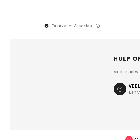
Duurzaam & sociaal
HULP O
Vind je antw
VEE
Een v
40