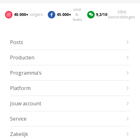
vind-
3956
40.000+
volgers
45.000+
ik-
9,2/10
beoordelingen
leuks
Posts
Producten
Programma’s
Platform
Jouw account
Service
Zakelijk