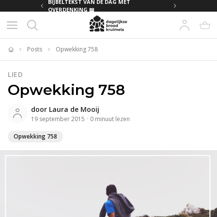
MET
BIJBELTEKST VAN DE DAG MET
OVERDENKING 📖
Posts
Opwekking 758
Home
LIED
Opwekking 758
door
Laura de Mooij
19 september 2015
·
0
minuut
lezen
Opwekking 758