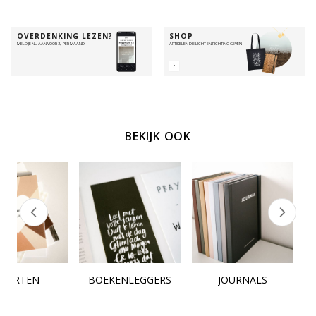
OVERDENKING LEZEN?
SHOP
MELD JE NU AAN VOOR 3,- PER MAAND
ARTIKELEN DIE LICHT EN RICHTING GEVEN
BEKIJK OOK
KAARTEN
BOEKENLEGGERS
JOURNALS