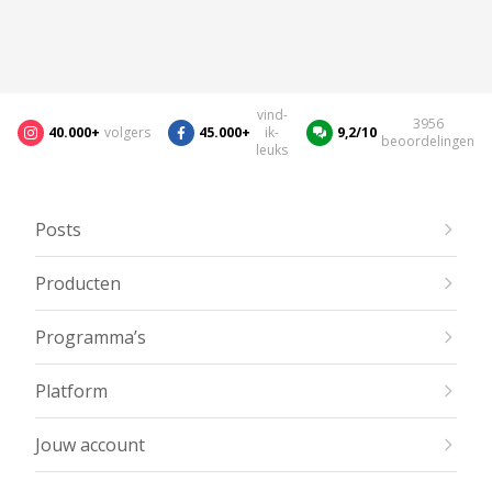
vind-
3956
40.000+
volgers
45.000+
ik-
9,2/10
beoordelingen
leuks
Posts
Producten
Programma’s
Platform
Jouw account