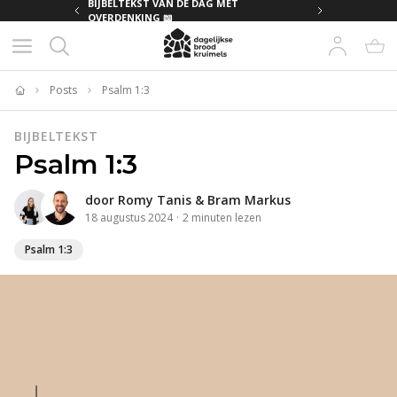
MET
BIJBELTEKST VAN DE DAG MET
OVERDENKING 📖
Posts
Psalm 1:3
Home
BIJBELTEKST
Psalm 1:3
door
Romy Tanis
&
Bram Markus
18 augustus 2024
·
2
minuten
lezen
Psalm 1:3