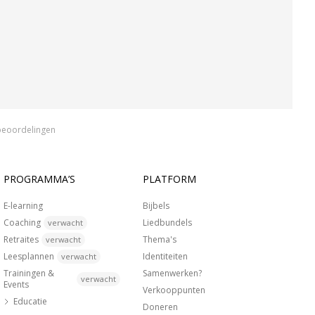
beoordelingen
PROGRAMMA’S
PLATFORM
E-learning
Bijbels
Coaching
Liedbundels
verwacht
Retraites
Thema's
verwacht
Leesplannen
Identiteiten
verwacht
Trainingen &
Samenwerken?
verwacht
Events
Verkooppunten
Educatie
Doneren