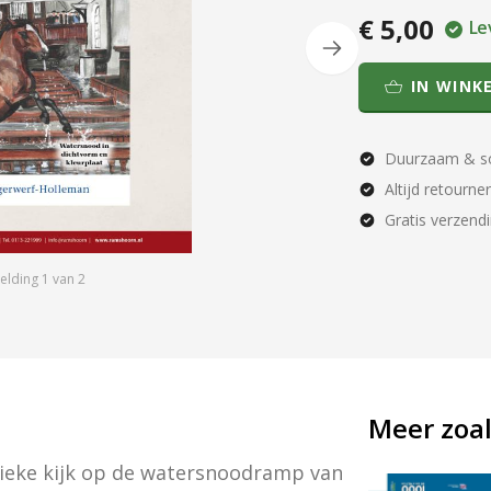
€ 5,00
Le
IN WINK
Duurzaam & so
Altijd retourne
Gratis verzend
elding
1
van
2
Meer zoal
nieke kijk op de watersnoodramp van 