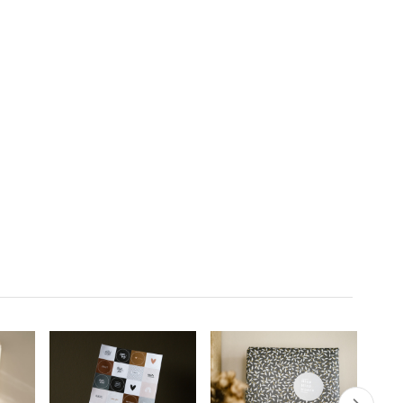
gevaarlijke tocht naar
verschrikkingen
Palestina, wat zijn gezin
n en
ontvlucht. Met de steun
veiligheid zou kunnen
alen
van een
bieden. Dit
ong en
kunstenaarsfamilie
meeslepende verhaal
wordt haar strijd voor
biedt inzicht in de
overleven een krachtige
Joodse uittocht na
les in moed en
1945.
solidariteit. Perfect voor
jongeren en
volwassenen, deze
geschiedenis roept
belangrijke reflecties op
over menselijkheid en
verzet.