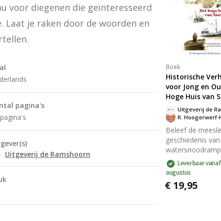
u voor diegenen die geïnteresseerd 
puzzelplezier en 
diepere verbindi
. Laat je raken door de woorden en 
de krachtige bo
van deze klassie
tellen.
vertelling.
Boek
al
Historische Ver
derlands
voor Jong en Ou
Hoge Huis van S
ntal pagina's
pagina's
Beleef de meesl
geschiedenis van
tgever(s)
watersnoodramp
Uitgeverij de Ramshoorn
1953 op Schouw
Leverbaar vanaf
Duiveland door 
augustus
van Huib Polder
uk
€ 19,95
Ervaar zijn span
zoektocht naar zi
geliefde Jane te
van de storm en