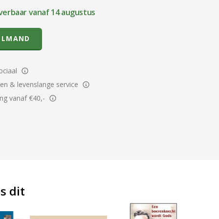
verbaar vanaf 14 augustus
ELMAND
ciaal
ren & levenslange service
ing vanaf €40,-
s dit