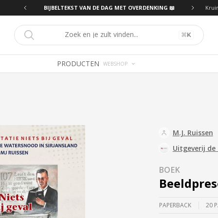
ING 📖
BIJBELTEKST VAN DE DAG MET OVERDENKING 📖
Krui
⌘
K
PRODUCTEN
WEBSHOP
M.J. Ruissen
Uitgeverij d
BOEK
Beeldprese
PAPERBACK
20 