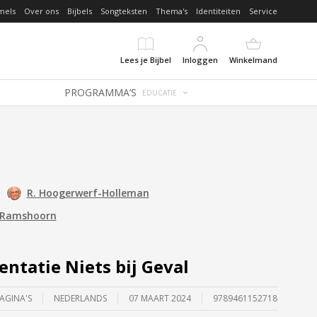
mels
Over ons
Bijbels
Songteksten
Thema's
Identiteiten
Service
Lees je Bijbel
Inloggen
Winkelmand
PROGRAMMA’S
EDUCATIE
R. Hoogerwerf-Holleman
e Ramshoorn
ntatie Niets bij Geval
PAGINA'S
NEDERLANDS
07 MAART 2024
9789461152718