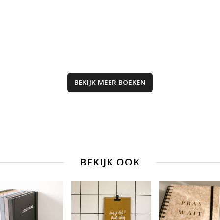
overstroming.
Historische feite
persoonlijke verh
verweven voor j
oud.
BEKIJK MEER
BOEKEN
BEKIJK OOK