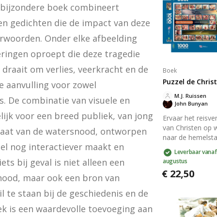
t bijzondere boek combineert 
n gedichten die de impact van deze 
rwoorden. Onder elke afbeelding 
eringen oproept die deze tragedie 
raait om verlies, veerkracht en de 
Boek
Puzzel de Christ
e aanvulling voor zowel 
M.J. Ruissen
. De combinatie van visuele en 
John Bunyan
ijk voor een breed publiek, van jong 
Ervaar het reisve
van Christen op 
plaat van de watersnood, ontworpen 
naar de hemelst
el nog interactiever maakt en 
de 1000-delige p
Leverbaar vanaf
van De Christenre
ts bij geval is niet alleen een 
augustus
stuk biedt een le
€ 22,50
weergave van
nood, maar ook een bron van 
momenten zoals
il te staan bij de geschiedenis en de 
roeping, leiding, 
en heerlijkmaking
ek is een waardevolle toevoeging aan 
perfect voor ure