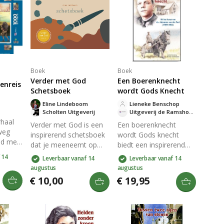
Boek
Boek
Verder met God
Een Boerenknecht
enreis
Schetsboek
wordt Gods Knecht
Eline Lindeboom
Lieneke Benschop
Scholten Uitgeverij
Uitgeverij de Ramshoorn
rhaal
Verder met God is een
Een boerenknecht
weg
inspirerend schetsboek
wordt Gods knecht
ad met
dat je meeneemt op
biedt een inspirerend
uzzel
een reis van
verslag van het leven
 14
Leverbaar vanaf 14
Leverbaar vanaf 14
is. Elk
persoonlijke groei en
van ds. Johannes van
augustus
augustus
vendige
spiritualiteit. Dit boek
der Poel. Van zijn
€ 10,00
€ 19,95
biedt praktische
bescheiden begin in
inzichten en creatieve
Hendrik Ido Ambacht
redding
oefeningen om je
tot zijn ontwikkeling tot
,
relatie met God te
gerespecteerde
nlang