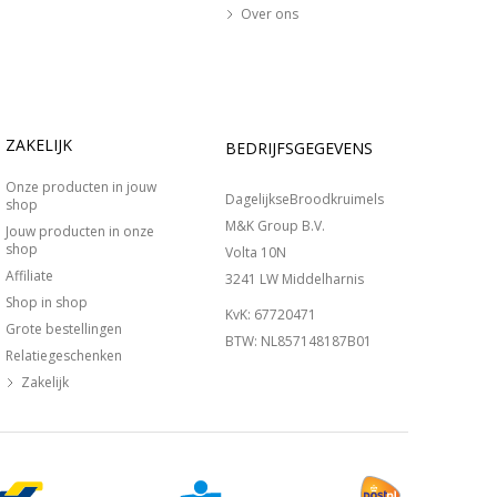
Over ons
ZAKELIJK
BEDRIJFSGEGEVENS
Onze producten in jouw
DagelijkseBroodkruimels
shop
M&K Group B.V.
Jouw producten in onze
shop
Volta 10N
Affiliate
3241 LW Middelharnis
Shop in shop
KvK: 67720471
Grote bestellingen
BTW: NL857148187B01
Relatiegeschenken
Zakelijk