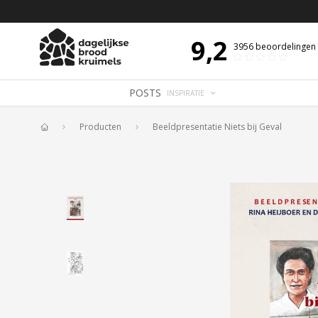
 DE DAG MET OVERDENKING 📖
BIJBELTEKST VAN DE DAG MET OVERDENK
9,2
3956
beoordelingen
POSTS
INSPIRATIE
Producten
Beeldpresentatie Niets bij Geval
Home