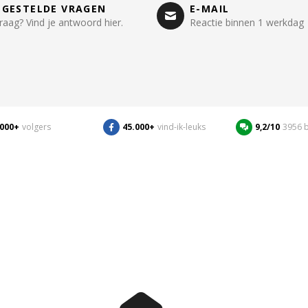
LGESTELDE VRAGEN
E-MAIL
raag? Vind je antwoord hier.
Reactie binnen 1 werkdag
.000+
volgers
45.000+
vind-ik-leuks
9,2/10
3956 