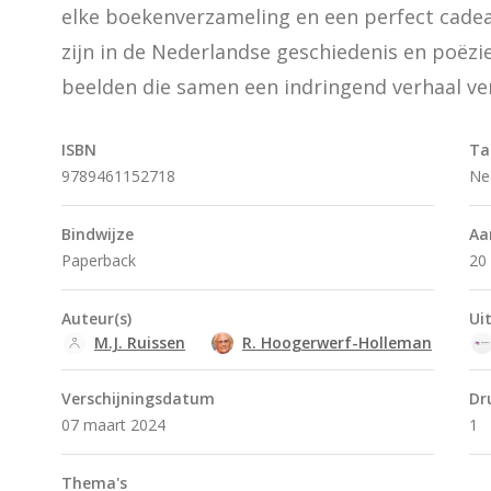
elke boekenverzameling en een perfect cadea
zijn in de Nederlandse geschiedenis en poëzie
beelden die samen een indringend verhaal ver
ISBN
Ta
9789461152718
Ne
Bindwijze
Aa
Paperback
20 
Auteur(s)
Ui
M.J. Ruissen
R. Hoogerwerf-Holleman
Verschijningsdatum
Dr
07 maart 2024
1
Thema's