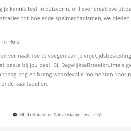
 je kennis test in quizvorm, of liever creatieve uitd
ustraties tot boeiende spelmechanismen, we bieden e
 In Huis!
 en vermaak toe te voegen aan je vrijetijdsbesteding.
het beste bij jou past. Bij DagelijkseBroodkruimels 
andaag nog en breng waardevolle momenten door met j
ende kaartspellen.
Altijd retourneren & levenslange service