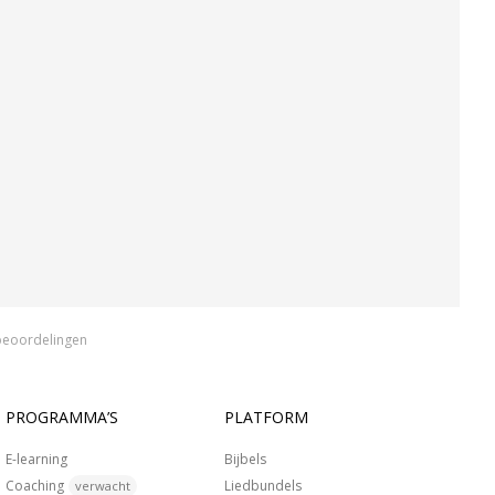
beoordelingen
PROGRAMMA’S
PLATFORM
E-learning
Bijbels
Coaching
Liedbundels
verwacht