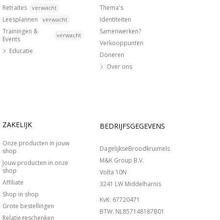
Retraites
Thema's
verwacht
Leesplannen
Identiteiten
verwacht
Trainingen &
Samenwerken?
verwacht
Events
Verkooppunten
Educatie
Doneren
Over ons
ZAKELIJK
BEDRIJFSGEGEVENS
Onze producten in jouw
DagelijkseBroodkruimels
shop
M&K Group B.V.
Jouw producten in onze
shop
Volta 10N
Affiliate
3241 LW Middelharnis
Shop in shop
KvK: 67720471
Grote bestellingen
BTW: NL857148187B01
Relatiegeschenken