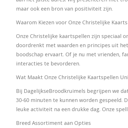
maar ook een bron van positiviteit zijn.
Waarom Kiezen voor Onze Christelijke Kaarts
Onze Christelijke kaartspellen zijn speciaal 
doordrenkt met waarden en principes uit het 
boodschap ervaart. Of je nu met vrienden, fam
interacties te bevorderen.
Wat Maakt Onze Christelijke Kaartspellen Un
Bij DagelijkseBroodkruimels begrijpen we da
30-60 minuten te kunnen worden gespeeld. Dit
leuke activiteit na een drukke dag. Onze spell
Breed Assortiment aan Opties