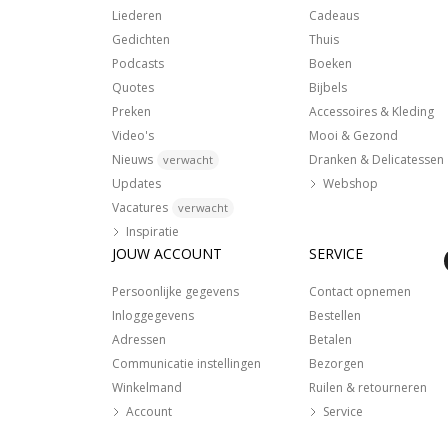
Liederen
Cadeaus
Gedichten
Thuis
Podcasts
Boeken
Quotes
Bijbels
Preken
Accessoires & Kleding
Video's
Mooi & Gezond
Nieuws
Dranken & Delicatessen
verwacht
Updates
Webshop
Vacatures
verwacht
Inspiratie
JOUW ACCOUNT
SERVICE
Persoonlijke gegevens
Contact opnemen
Inloggegevens
Bestellen
Adressen
Betalen
Communicatie instellingen
Bezorgen
Winkelmand
Ruilen & retourneren
Account
Service