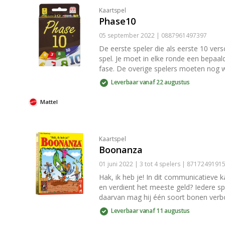
Kaartspel
Phase10
05 september 2022 | 0887961497397
De eerste speler die als eerste 10 vers
spel. Je moet in elke ronde een bepaalde kaartcombinatie spelen om de Fase te halen. Diegene die zijn/haar fase heeft kunnen uitspelen, begint met zijn/haar nieuwe
fase. De overige spelers moeten nog wel
lastige situaties. Je kunt een Fase uit
Leverbaar vanaf 22 augustus
overslaan. De eerste speler die alle tie
Mattel
Kaartspel
Boonanza
01 juni 2022 | 3 tot 4 spelers | 8717249191
Hak, ik heb je! In dit communicatieve kaartspel handelen de spelers met hun bonen en verbouwen deze op hun akkers. Wie troggelt de andere spelers de beste bonen af
en verdient het meeste geld? Iedere sp
daarvan mag hij één soort bonen verbo
nieuwe bonenkaarten open, die je mag 
Leverbaar vanaf 11 augustus
er meer kaarten van een soort op ligge