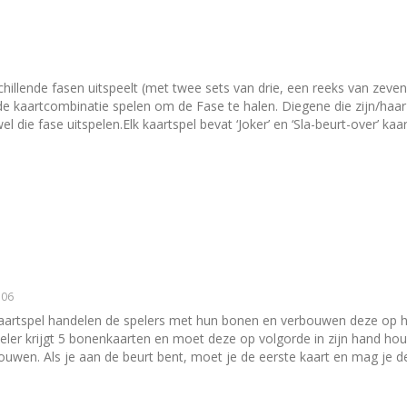
chillende fasen uitspeelt (met twee sets van drie, een reeks van zeven,
 die fase uitspelen.Elk kaartspel bevat ‘Joker’ en ‘Sla-beurt-over’ k
spelen door een joker te spelen als nummer- of kleurenkaart. Als je ee
n de fasen uitspeelt, wint het spel!
506
eler krijgt 5 bonenkaarten en moet deze op volgorde in zijn hand hou
uwen. Als je aan de beurt bent, moet je de eerste kaart en mag je d
houden of verhandelen. Je mag ook kaarten uit je hand verhandelen. 
n. En als je een soort moet verbouwen die er niet ligt, moet je een a