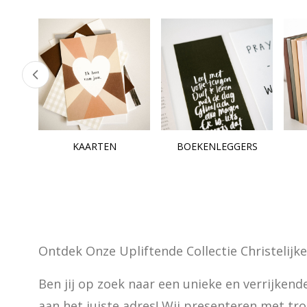
KAARTEN
BOEKENLEGGERS
Ontdek Onze Upliftende Collectie Christelijk
Ben jij op zoek naar een unieke en verrijken
aan het juiste adres! Wij presenteren met trot