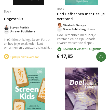
Boek
Boek
God Liefhebben met Heel Je
Ongeschikt
Verstand
Elizabeth George
Steven Furtick
Grace Publishing House
Unravel Publishers
God Liefhebben met Heel Je
Verstand en Zo zijn Genade
In (On)Geschikt legt Steven Furtick
Ervaren verkent de diepe
uit hoe je je zwakheden kunt
verbinding tussen geloof en
omarmen en benutten als kracht.
Leverbaar vanaf 15 augustus
verstand. Dit boek biedt inzichten
Met het verhaal van Jakob als
in hoe je met je geheel kunt
€ 17,95
leidraad, laat hij zien hoe God
Tijdelijk niet leverbaar
liefhebben en de betekenis van
gebroken mensen inzet voor grote
genade kunt ervaren. Het biedt
doelen. De focus ligt op het
praktische handvatten voor een
erkennen van je beperkingen en ze
leven vol spirituele groei en
gebruiken als instrumenten voor
verdieping van je relatie met God.
groei en bestemming.
Een waardevolle gids voor
iedereen die zijn geloof wil
versterken.