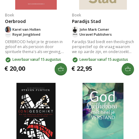
Boek
Boek
Oerbrood
Paradijs Stad
Karel van Holten
John Mark Comer
Royal Jongbloed
Unravel Publishers
OERBROOD helpt je te groeien in
Paradijs Stad biedt een theologisch
geloof en als persoon door
perspectief op de vraag waarom
spirituele thema's als vergeving,
we op aarde zijn, en onderzoekt
vreugde en eerlijkheid te
de betekenis van werk, rust en
Leverbaar vanaf 15 augustus
Leverbaar vanaf 15 augustus
verkennen. Met 16 hoofdstukken
samenleving. Ontdek hoe je meer
moedigt het boek aan tot
voldoening uit je dagelijks leven
€ 20,00
€ 22,95
zelfreflectie en persoonlijke
kunt halen en begrijp de waarde
ontwikkeling, waarbij geest, ziel en
van jouw acties in Gods ogen.
lichaam centraal staan. Perfect
voor wie diepgang zoekt in hun
levenservaring.