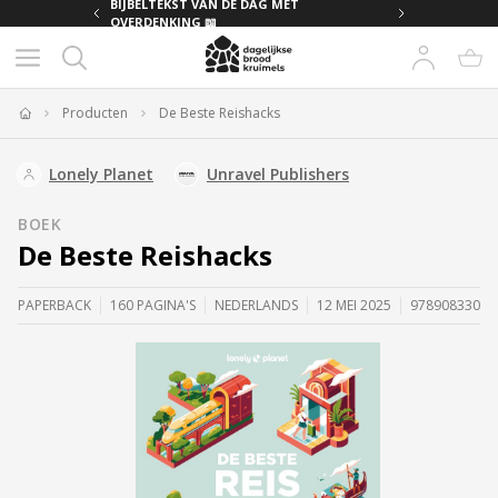
MET
BIJBELTEKST VAN DE DAG MET
OVERDENKING 📖
Producten
De Beste Reishacks
Home
Lonely Planet
Unravel Publishers
BOEK
De Beste Reishacks
PAPERBACK
160 PAGINA'S
NEDERLANDS
12 MEI 2025
97890833034