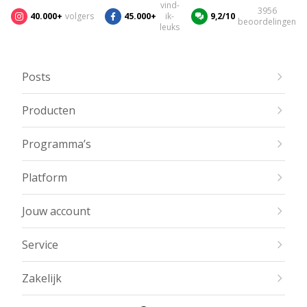
vind-
3956
40.000+
volgers
45.000+
ik-
9,2/10
beoordelingen
leuks
Posts
Producten
Programma’s
Platform
Jouw account
Service
Zakelijk