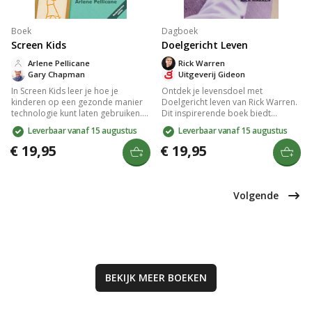
Boek
Dagboek
Screen Kids
Doelgericht Leven
Arlene Pellicane
Rick Warren
Gary Chapman
Uitgeverij Gideon
In Screen Kids leer je hoe je
Ontdek je levensdoel met
kinderen op een gezonde manier
Doelgericht leven van Rick Warren.
technologie kunt laten gebruiken.
Dit inspirerende boek biedt
Het boek biedt inzichten en
antwoorden op fundamentele
Leverbaar vanaf 15 augustus
Leverbaar vanaf 15 augustus
verhalen om
vragen en helpt je een doelgericht
schermafhankelijkheid in huis te
leven te leiden. Leer je visie vinden,
€ 19,95
€ 19,95
verminderen en belicht vijf
echte vriendschappen opbouwen
essentiële sociale vaardigheden
en werken met je unieke kwaliteiten
voor kinderen: liefde en
voor Gods plan. Een
vriendschap, dankbaarheid,
transformerende 42-daagse reis.
Volgende
zelfbeheersing, sorry zeggen en
aandacht hebben.
BEKIJK MEER
BOEKEN