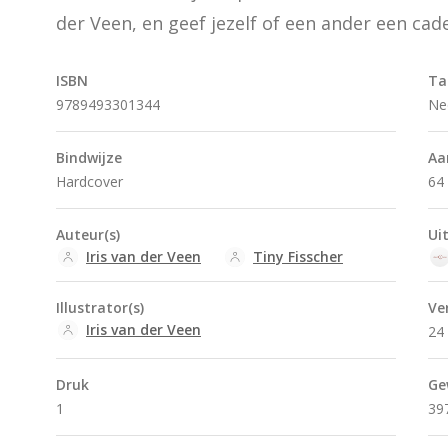
der Veen, en geef jezelf of een ander een cad
ISBN
Ta
9789493301344
Ne
Bindwijze
Aa
Hardcover
64 
Auteur(s)
Ui
Iris van der Veen
Tiny Fisscher
Illustrator(s)
Ve
Iris van der Veen
24 
Druk
Ge
1
39