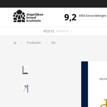
 DE DAG MET OVERDENKING 📖
BIJBELTEKST VAN DE DAG MET OVERDENK
9,2
3956
beoordelingen
POSTS
INSPIRATIE
Producten
Dit.
Home