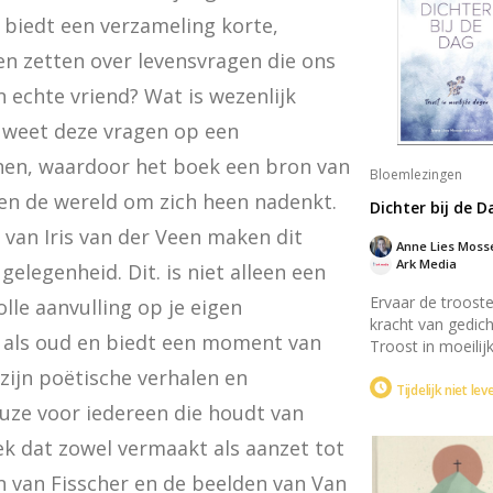
 biedt een verzameling korte, 
en zetten over levensvragen die ons 
echte vriend? Wat is wezenlijk 
r weet deze vragen op een 
nen, waardoor het boek een bron van 
Bloemlezingen
 en de wereld om zich heen nadenkt. 
Dichter bij de D
van Iris van der Veen maken dit 
Ark Media
elegenheid. Dit. is niet alleen een 
Ervaar de troost
e aanvulling op je eigen 
kracht van gedich
 als oud en biedt een moment van 
Troost in moeilij
dagen door Anne 
zijn poëtische verhalen en 
Met warme,
Tijdelijk niet le
euze voor iedereen die houdt van 
meelevende woo
biedt ze onderst
k dat zowel vermaakt als aanzet tot 
in tijden van verd
rouw. Dit prachti
 van Fisscher en de beelden van Van 