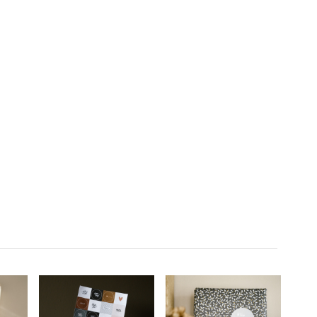
krachtige woorden en
t je
slimme gedachten. Een
m te
must-have voor elke
telijk
liefhebber van stijlvol en
n.
zakelijk denken.