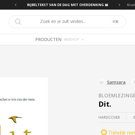
ING 📖
BIJBELTEKST VAN DE DAG MET OVERDENKING 📖
Krui
⌘
K
PRODUCTEN
WEBSHOP
Samsara
BLOEMLEZING
Dit.
HARDCOVER
Tijdelijk nie