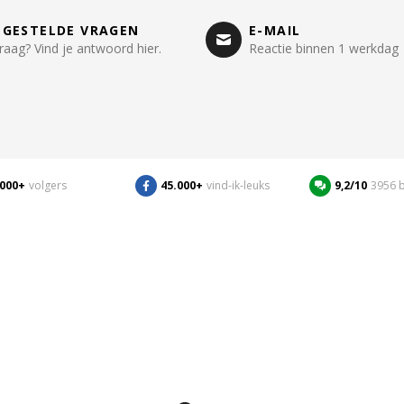
LGESTELDE VRAGEN
E-MAIL
raag? Vind je antwoord hier.
Reactie binnen 1 werkdag
.000+
volgers
45.000+
vind-ik-leuks
9,2/10
3956 