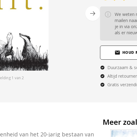
We weten n
mailen naar
je in via 
als er nieu
HOUD 
Duurzaam & so
Altijd retourne
elding
1
van
2
Gratis verzend
Meer zoal
genheid van het 20-jarig bestaan van 