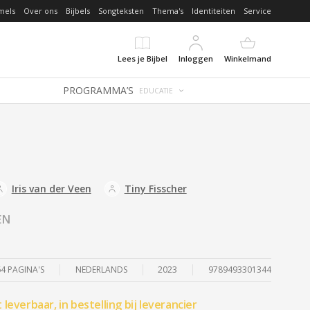
mels
Over ons
Bijbels
Songteksten
Thema's
Identiteiten
Service
Lees je Bijbel
Inloggen
Winkelmand
PROGRAMMA’S
EDUCATIE
Iris van der Veen
Tiny Fisscher
EN
64 PAGINA'S
NEDERLANDS
2023
9789493301344
t leverbaar, in bestelling bij leverancier