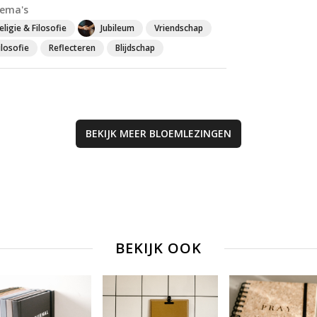
bemoedigende
ema's
woorden helpt he
eligie & Filosofie
Jubileum
Vriendschap
om dichterbij He
komen en je gees
ilosofie
Reflecteren
Blijdschap
leven te verdiepe
BEKIJK MEER
BLOEMLEZINGEN
BEKIJK OOK