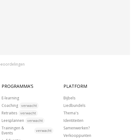
beoordelingen
PROGRAMMA’S
PLATFORM
E-learning
Bijbels
Coaching
Liedbundels
verwacht
Retraites
Thema's
verwacht
Leesplannen
Identiteiten
verwacht
Trainingen &
Samenwerken?
verwacht
Events
Verkooppunten