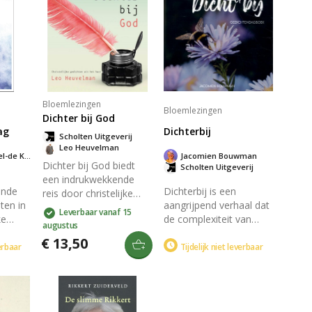
Bloemlezingen
Bloemlezingen
Dichter bij God
ag
Dichterbij
Scholten Uitgeverij
Leo Heuvelman
Anne Lies Mossel-de Kievit
Jacomien Bouwman
Dichter bij God biedt
Scholten Uitgeverij
een indrukwekkende
ende
Dichterbij is een
reis door christelijke
ten in
aangrijpend verhaal dat
gedichten die emoties
Leverbaar vanaf 15
ke
de complexiteit van
van verdriet en
augustus
Lies.
menselijke relaties en
vernieuwing omarmen.
€ 13,50
de zoektocht naar
verbaar
Tijdelijk niet leverbaar
Na groot persoonlijk
rden
verbinding verkent. Het
verlies vond Leo
euning
boek biedt blikken in de
Heuvelman inspiratie in
riet en
emotionele
geloof en dichtkunst.
ge
worstelingen van de
Laat de woorden je