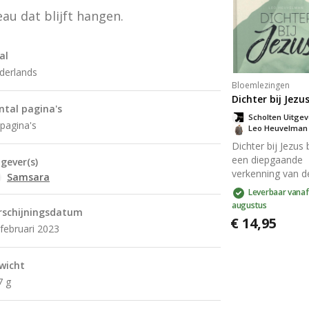
cadeauboek vol 
eau dat blijft hangen.
illustraties, beke
@dichterbijdedag,
een bemoedigen
al
metgezel in donk
derlands
dagen.
Bloemlezingen
Dichter bij Jezu
ntal pagina's
Scholten Uitgev
pagina's
Leo Heuvelman
Dichter bij Jezus 
een diepgaande
tgever(s)
verkenning van d
Samsara
relatie met Christ
Leverbaar vanaf
vanuit een perspe
augustus
rschijningsdatum
van geloof en inti
€ 14,95
Dit inspirerende 
februari 2023
nodigt je uit om 
diepte van de lie
wicht
genade van Jezus
7 g
ervaren. Met pra
inzichten en