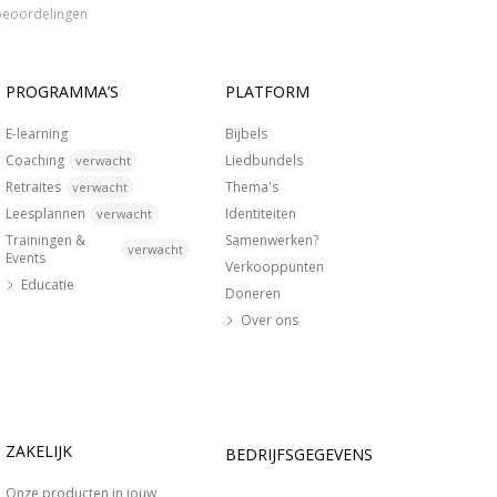
beoordelingen
PROGRAMMA’S
PLATFORM
E-learning
Bijbels
Coaching
Liedbundels
verwacht
Retraites
Thema's
verwacht
Leesplannen
Identiteiten
verwacht
Trainingen &
Samenwerken?
verwacht
Events
Verkooppunten
Educatie
Doneren
Over ons
ZAKELIJK
BEDRIJFSGEGEVENS
Onze producten in jouw