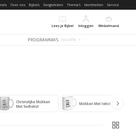
mels
Over ons
Bijbels
Songteksten
Thema's
Identiteiten
Service
Lees je Bijbel
Inloggen
Winkelmand
PROGRAMMA’S
EDUCATIE
Christelijke Mokken
Mokken Met tekst
Met liedtekst