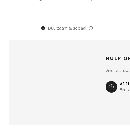
Duurzaam & sociaal
HULP O
Vind je antw
VEE
Een v