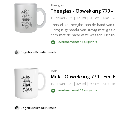
Theeglas
Theeglas - Opwekking 770 -
19 januari 2021 | 325 ml | Ø 8 cm | Glas |
Christelijke theeglas aan de hand van 
8 cm) is gemaakt van stevig mat glas 
hem met de hand af te wassen. Het the
Het doosje is overigens ook handig als je de mok cadeau wilt doen. Mocht het theeglas toc
Leverbaar vanaf 11 augustus
nieuwe naar je op. Tip: Naast theeglazen bieden we ook [emaille mokken](/producten/christelijke-emaille-mokken) en [mokken van keramiek](/producten/christelijke-
mokken).
DagelijkseBroodkruimels
Mok
Mok - Opwekking 770 - Een 
19 januari 2021 | 325 ml | Ø 8 cm | Keram
Leverbaar vanaf 11 augustus
DagelijkseBroodkruimels