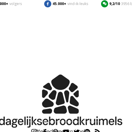
.000+
volgers
45.000+
vind-ik-leuks
9,2/10
3956 