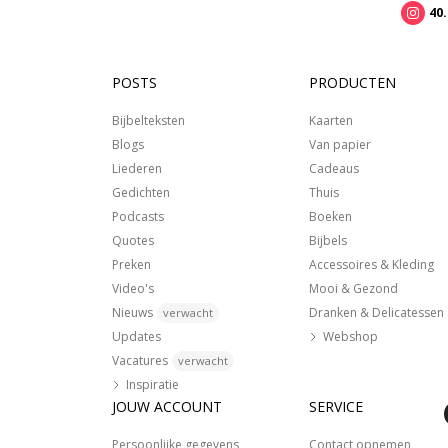
40
POSTS
PRODUCTEN
Bijbelteksten
Kaarten
Blogs
Van papier
Liederen
Cadeaus
Gedichten
Thuis
Podcasts
Boeken
Quotes
Bijbels
Preken
Accessoires & Kleding
Video's
Mooi & Gezond
Nieuws
Dranken & Delicatessen
verwacht
Updates
Webshop
Vacatures
verwacht
Inspiratie
JOUW ACCOUNT
SERVICE
Persoonlijke gegevens
Contact opnemen