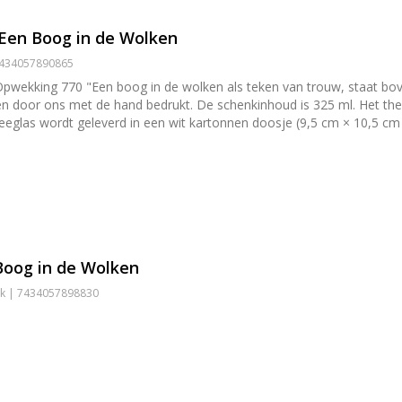
 Een Boog in de Wolken
 7434057890865
Opwekking 770 "Een boog in de wolken als teken van trouw, staat boven
en door ons met de hand bedrukt. De schenkinhoud is 325 ml. Het th
eglas wordt geleverd in een wit kartonnen doosje (9,5 cm × 10,5 cm ×
h beschadigd raken tijdens de verzending dan sturen wij kosteloos een
Boog in de Wolken
iek | 7434057898830