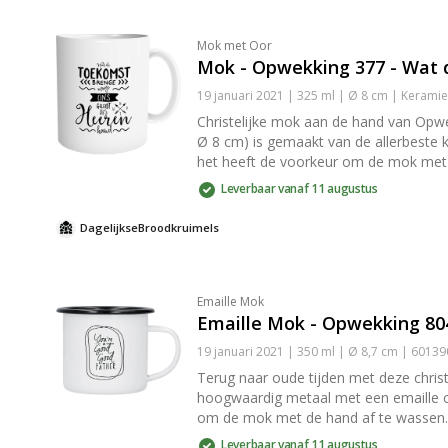
Mok met Oor
Mok - Opwekking 377 - Wat
19 januari 2021 | 325 ml | Ø 8 cm | Keram
Christelijke mok aan de hand van Op
Ø 8 cm) is gemaakt van de allerbeste 
het heeft de voorkeur om de mok met 
hij veilig bij jou aankomt. Het doosje is overigens ook handig als j
Leverbaar vanaf 11 augustus
kosteloos een nieuwe naar je op. Tip: Naast mokken met oor bieden we ook [emaille mokken](/producten/christelijke-emaille-mokken), [theeglazen]
(/producten/christelijke-theeglazen) e
DagelijkseBroodkruimels
Emaille Mok
Emaille Mok - Opwekking 80
19 januari 2021 | 350 ml | Ø 8,7 cm | 601
Terug naar oude tijden met deze chris
hoogwaardig metaal met een emaille c
om de mok met de hand af te wassen. D
doosje is overigens ook handig als je de mok cadeau wilt doen. Tip: Naast emaille mokken bieden we
Leverbaar vanaf 11 augustus