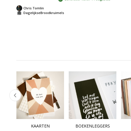
van keramiek](/producten/christelijke
Chris Tomlin
DagelijkseBroodkruimels
KAARTEN
BOEKENLEGGERS