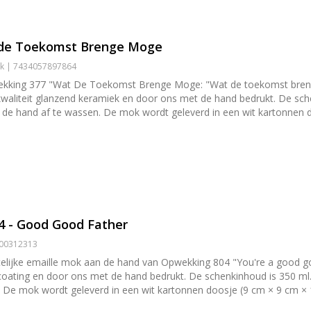
 de Toekomst Brenge Moge
iek | 7434057897864
wekking 377 "Wat De Toekomst Brenge Moge: "Wat de toekomst breng
kwaliteit glanzend keramiek en door ons met de hand bedrukt. De sc
de hand af te wassen. De mok wordt geleverd in een wit kartonnen d
e de mok cadeau wilt doen. Mocht de mok toch beschadigd raken tijdens de verzending dan sturen wij
n last but not least [mokken zonder oor](/producten/christelijke-mokk
4 - Good Good Father
3900312313
telijke emaille mok aan de hand van Opwekking 804 "You're a good g
oating en door ons met de hand bedrukt. De schenkinhoud is 350 ml
e mok wordt geleverd in een wit kartonnen doosje (9 cm × 9 cm × 11
 ook [theeglazen](/producten/christelijke-theeglazen) en [mokken