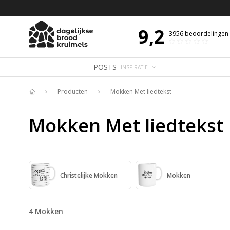
 DE DAG MET OVERDENKING 📖
BIJBELTEKST VAN DE DAG MET OVERDENK
9,2
3956
beoordelingen
POSTS
INSPIRATIE
Producten
Mokken Met liedtekst
Home
Mokken Met liedtekst
Christelijke Mokken
Mokken
4
Mokken