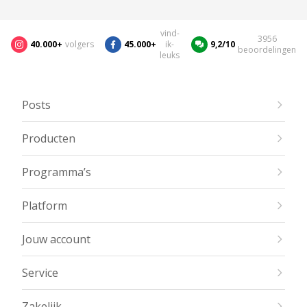
vind-
3956
40.000+
volgers
45.000+
ik-
9,2/10
beoordelingen
leuks
Posts
Producten
Programma’s
Platform
Jouw account
Service
Zakelijk