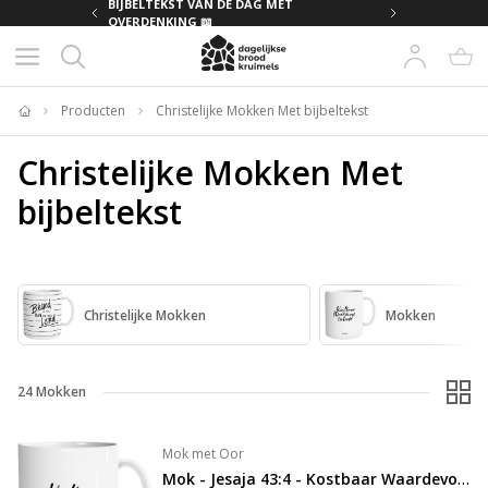
MET
BIJBELTEKST VAN DE DAG MET
OVERDENKING 📖
Producten
Christelijke Mokken Met bijbeltekst
Home
Christelijke Mokken Met
bijbeltekst
Christelijke Mokken
Mokken
24
Mokken
Mok met Oor
Mok - Jesaja 43:4 - Kostbaar Waardevol Geliefd