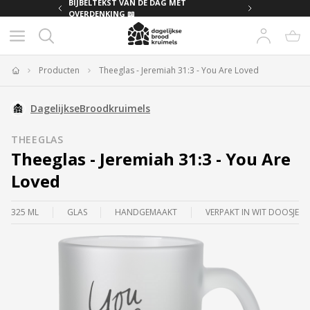
MET
BIJBELTEKST VAN DE DAG MET
OVERDENKING 📖
Producten
Theeglas - Jeremiah 31:3 - You Are Loved
Home
DagelijkseBroodkruimels
THEEGLAS
Theeglas - Jeremiah 31:3 - You Are
Loved
325 ML
GLAS
HANDGEMAAKT
VERPAKT IN WIT DOOSJE