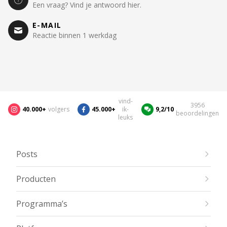
Een vraag? Vind je antwoord hier.
E-MAIL
Reactie binnen 1 werkdag
vind-
3956
40.000+
volgers
45.000+
ik-
9,2/10
beoordelingen
leuks
Posts
Producten
Programma’s