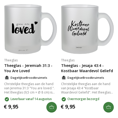
Theeglas
Theeglas
Theeglas - Jeremiah 31:3 -
Theeglas - Jesaja 43:4 -
You Are Loved
Kostbaar Waardevol Geliefd
DagelijkseBroodkruimels
DagelijkseBroodkruimels
Christelijke theeglas aan de hand
Christelijke theeglas aan de hand
van Jeremia 31:3 "You are loved.".
van Jesaja 43:4 "Kostbaar
Het theeglas (9,5 cm × Ø 8 cm) is
Waardevol Geliefd". Het theeglas
gemaakt van stevig mat glas en
(9,5 cm × Ø 8 cm) is gemaakt van
Leverbaar vanaf 14 augustus
Overmorgen bezorgd
door ons met de hand bedrukt. De
stevig mat glas en door ons met de
schenkinhoud is 325 ml. Het
hand bedrukt. De schenkinhoud is
€ 9,95
€ 9,95
theeglas kan in de vaatwasser,
325 ml. Het theeglas kan in de
maar het heeft de voorkeur om
vaatwasser, maar het heeft de
hem met de hand af te wassen. Het
voorkeur om hem met de hand af