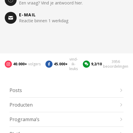
Een vraag? Vind je antwoord hier.
E-MAIL
Reactie binnen 1 werkdag
vind-
3956
40.000+
volgers
45.000+
ik-
9,2/10
beoordelingen
leuks
Posts
Producten
Programma’s