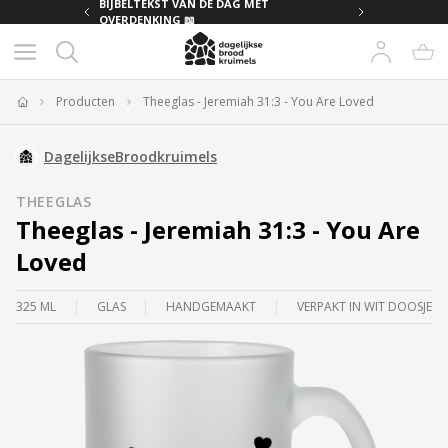
BIJBELTEKST VAN DE DAG MET
BIJBELTEKST VAN DE 
OVERDENKING 📖
OVERDENKING 📖
Producten
Theeglas - Jeremiah 31:3 - You Are Loved
Home
DagelijkseBroodkruimels
THEEGLAS
Theeglas - Jeremiah 31:3 - You Are
Loved
325 ML
GLAS
HANDGEMAAKT
VERPAKT IN WIT DOOSJE