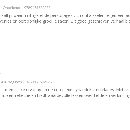
4 | Onbekend | 9789463823388
aallijn waarin intrigerende personages zich ontwikkelen tegen een a
verlies en persoonlijke groei je raken. Dit goed geschreven verhaal 
.
r
| 496 pagina's | 9789085602675
 de menselijke ervaring en de complexe dynamiek van relaties. Met kr
stimuleert reflectie en biedt waardevolle lessen over liefde en verbi