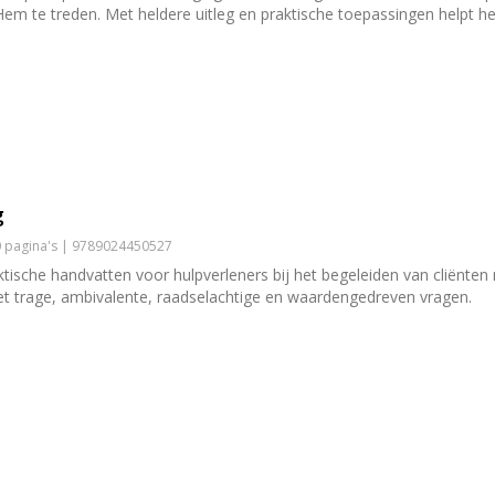
em te treden. Met heldere uitleg en praktische toepassingen helpt h
g
60 pagina's | 9789024450527
tische handvatten voor hulpverleners bij het begeleiden van cliënte
t trage, ambivalente, raadselachtige en waardengedreven vragen.