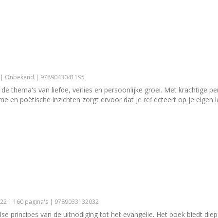
3 | Onbekend | 9789043041195
n de thema's van liefde, verlies en persoonlijke groei. Met krachtig
me en poëtische inzichten zorgt ervoor dat je reflecteert op je eige
22 | 160 pagina's | 9789033132032
lse principes van de uitnodiging tot het evangelie. Het boek biedt 