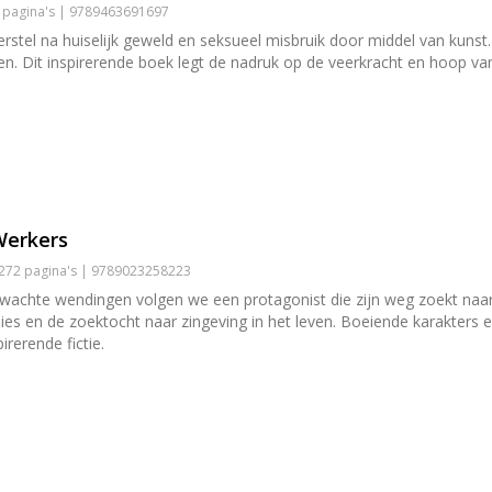
6 pagina's | 9789463691697
rstel na huiselijk geweld en seksueel misbruik door middel van kunst.
en. Dit inspirerende boek legt de nadruk op de veerkracht en hoop va
Werkers
 272 pagina's | 9789023258223
rwachte wendingen volgen we een protagonist die zijn weg zoekt naar
lies en de zoektocht naar zingeving in het leven. Boeiende karakters 
irerende fictie.