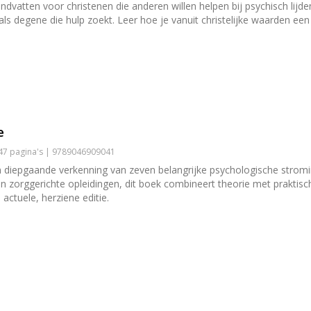
ndvatten voor christenen die anderen willen helpen bij psychisch lijd
ls degene die hulp zoekt. Leer hoe je vanuit christelijke waarden een b
e
447 pagina's | 9789046909041
n diepgaande verkenning van zeven belangrijke psychologische strom
n zorggerichte opleidingen, dit boek combineert theorie met praktische
ctuele, herziene editie.