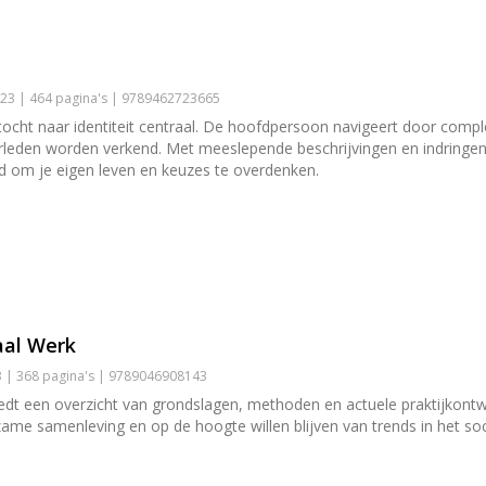
23 | 464 pagina's | 9789462723665
tocht naar identiteit centraal. De hoofdpersoon navigeert door complex
erleden worden verkend. Met meeslepende beschrijvingen en indringend
d om je eigen leven en keuzes te overdenken.
aal Werk
3 | 368 pagina's | 9789046908143
edt een overzicht van grondslagen, methoden en actuele praktijkontwi
zame samenleving en op de hoogte willen blijven van trends in het so