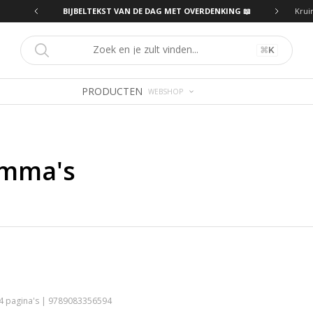
ING 📖
BIJBELTEKST VAN DE DAG MET OVERDENKING 📖
Krui
⌘
K
PRODUCTEN
WEBSHOP
amma's
24 pagina's | 9789083356594