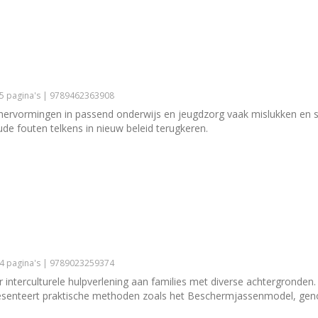
25 pagina's | 9789462363908
rvormingen in passend onderwijs en jeugdzorg vaak mislukken en ste
ude fouten telkens in nieuw beleid terugkeren.
44 pagina's | 9789023259374
nterculturele hulpverlening aan families met diverse achtergronden. 
resenteert praktische methoden zoals het Beschermjassenmodel, geno