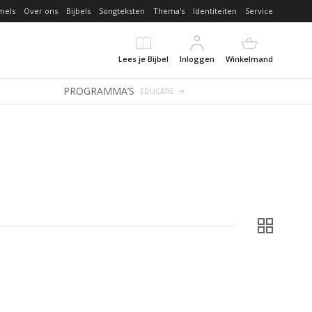
mels
Over ons
Bijbels
Songteksten
Thema's
Identiteiten
Service
Lees je Bijbel
Inloggen
Winkelmand
PROGRAMMA’S
EDUCATIE