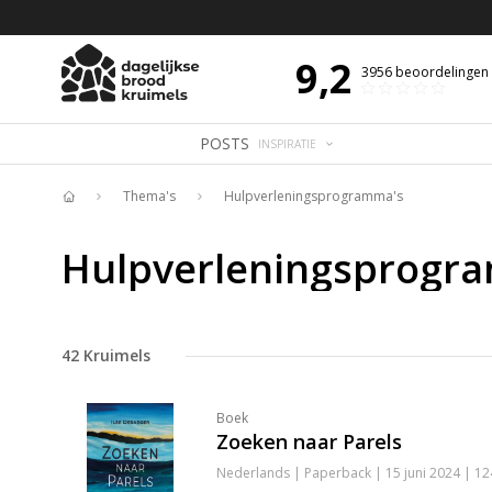
 DE DAG MET OVERDENKING 📖
BIJBELTEKST VAN DE DAG MET OVERDENK
9,2
3956
beoordelingen
POSTS
INSPIRATIE
Thema's
Hulpverleningsprogramma's
Home
Hulpverleningsprogr
42
Kruimels
Boek
Zoeken naar Parels
Nederlands | Paperback | 15 juni 2024 | 1