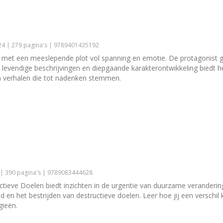
4 | 279 pagina's | 9789401435192
s met een meeslepende plot vol spanning en emotie. De protagonist gaa
t levendige beschrijvingen en diepgaande karakterontwikkeling biedt he
n verhalen die tot nadenken stemmen.
 | 390 pagina's | 9789083444628
ve Doelen biedt inzichten in de urgentie van duurzame verandering. 
 en het bestrijden van destructieve doelen. Leer hoe jij een verschil
gieën.