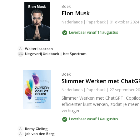
Boek
Elon Musk
Nederlands | Paperback | 01 oktober 2024
Leverbaar vanaf 14 augustus
Walter Isaacson
Uitgeverij Unieboek | het Spectrum
Boek
Slimmer Werken met ChatGP
Nederlands | Paperback | 27 september 20
Slimmer Werken met ChatGPT, Copilot en
efficiënter kunt werken, zodat je meer w
verhogen.
Leverbaar vanaf 14 augustus
Remy Gieling
Job van den Berg