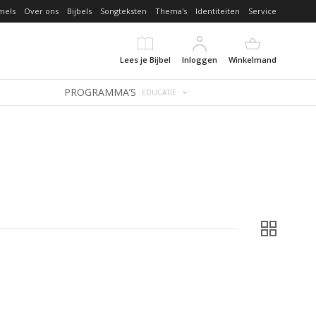
mels
Over ons
Bijbels
Songteksten
Thema's
Identiteiten
Service
Lees je Bijbel
Inloggen
Winkelmand
PROGRAMMA’S
EDUCATIE