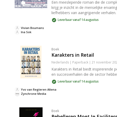
Een meeslepende roman die de complexe
krijg je inzicht in de menselijke ervarin
liefhebbers van aangrijpende verhalen.
Leverbaar vanaf 14 augustus
Vivian Boumans
Ina Sok
Boek
Karakters in Retail
Nederlands | Paperback | 21 november 2
Karakters in Retail biedt inspirerende
en succesverhalen die de sector hebbe
Leverbaar vanaf 14 augustus
Yvo van Regteren Altena
Zynchrone Media
Boek
Rebelleren Moet Je Faciliter