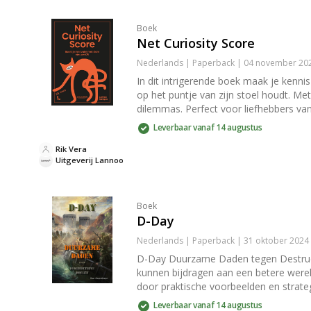
Boek
Net Curiosity Score
Nederlands | Paperback | 04 november 202
In dit intrigerende boek maak je kenni
op het puntje van zijn stoel houdt. Me
dilemmas. Perfect voor liefhebbers va
Leverbaar vanaf 14 augustus
Rik Vera
Uitgeverij Lannoo
Boek
D-Day
Nederlands | Paperback | 31 oktober 2024
D-Day Duurzame Daden tegen Destructie
kunnen bijdragen aan een betere wereld
door praktische voorbeelden en strate
Leverbaar vanaf 14 augustus