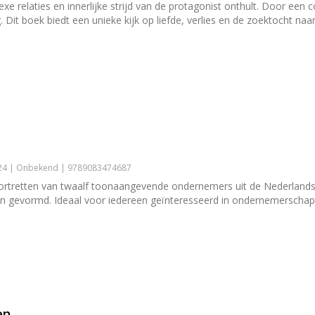
 relaties en innerlijke strijd van de protagonist onthult. Door een
g. Dit boek biedt een unieke kijk op liefde, verlies en de zoektocht naar
024 | Onbekend | 9789083474687
 portretten van twaalf toonaangevende ondernemers uit de Nederlandse 
n gevormd. Ideaal voor iedereen geïnteresseerd in ondernemerschap, 
en