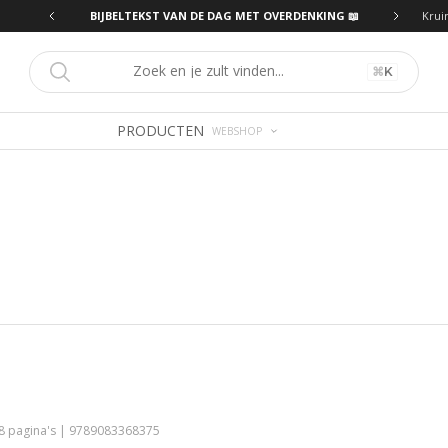
ING 📖
BIJBELTEKST VAN DE DAG MET OVERDENKING 📖
Krui
⌘
K
PRODUCTEN
WEBSHOP
68 pagina's | 9789083368375