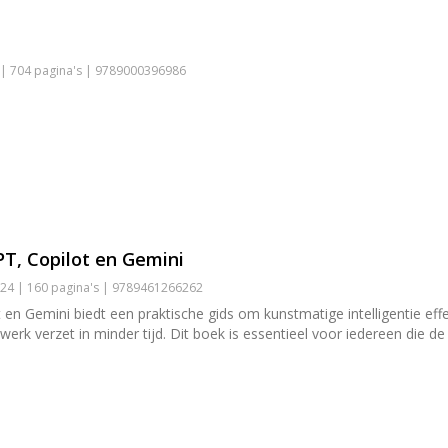
 | 704 pagina's | 9789000396986
T, Copilot en Gemini
24 | 160 pagina's | 9789461266262
 Gemini biedt een praktische gids om kunstmatige intelligentie effect
erk verzet in minder tijd. Dit boek is essentieel voor iedereen die de 