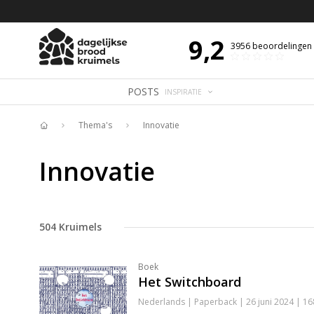
 DE DAG MET OVERDENKING 📖
BIJBELTEKST VAN DE DAG MET OVERDENK
9,2
3956
beoordelingen
POSTS
INSPIRATIE
Thema's
Innovatie
Home
Innovatie
504
Kruimels
Boek
Het Switchboard
Nederlands | Paperback | 26 juni 2024 | 1