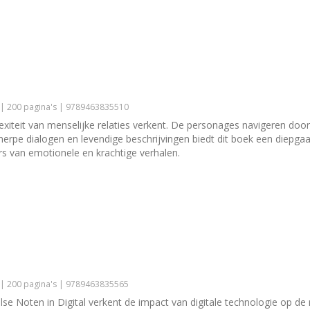
 | 200 pagina's | 9789463835510
teit van menselijke relaties verkent. De personages navigeren door t
rpe dialogen en levendige beschrijvingen biedt dit boek een diepgaa
ers van emotionele en krachtige verhalen.
 | 200 pagina's | 9789463835565
lse Noten in Digital verkent de impact van digitale technologie op d