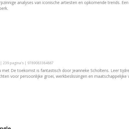
rpzinnige analyses van iconische artiesten en opkomende trends. Een
perk.
 | 239 pagina's | 9789083384887
u met De toekomst is fantastisch door Jeanneke Scholtens. Leer tijd
zichten voor persoonlijke groei, werkbeslissingen en maatschappelijke
ungle