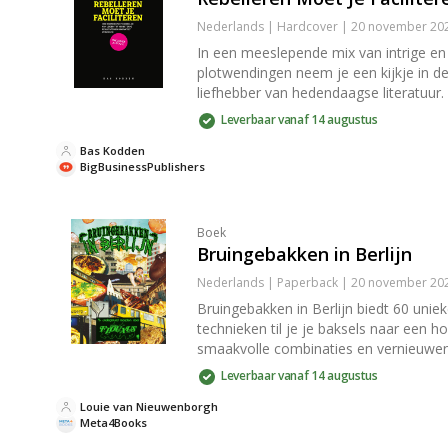
Nederlands | Hardcover | 20 november 202
In een meeslepende mix van intrige en 
plotwendingen neem je een kijkje in de
liefhebber van hedendaagse literatuur.
Leverbaar vanaf 14 augustus
Bas Kodden
BigBusinessPublishers
Boek
Bruingebakken in Berlijn
Nederlands | Paperback | 20 november 202
Bruingebakken in Berlijn biedt 60 uni
technieken til je je baksels naar een ho
smaakvolle combinaties en vernieuwe
Leverbaar vanaf 14 augustus
Louie van Nieuwenborgh
Meta4Books