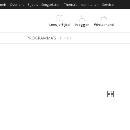
mels
Over ons
Bijbels
Songteksten
Thema's
Identiteiten
Service
Lees je Bijbel
Inloggen
Winkelmand
PROGRAMMA’S
EDUCATIE