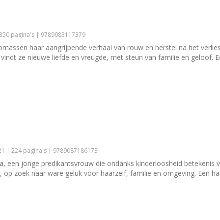
 350 pagina's | 9789083117379
omassen haar aangrijpende verhaal van rouw en herstel na het verlies
indt ze nieuwe liefde en vreugde, met steun van familie en geloof. E
1 | 224 pagina's | 9789087186173
ia, een jonge predikantsvrouw die ondanks kinderloosheid betekenis vin
 op zoek naar ware geluk voor haarzelf, familie en omgeving. Een h