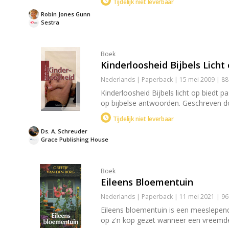
Tijdelijk niet leverbaar
Robin Jones Gunn
Sestra
Boek
Kinderloosheid Bijbels Licht
Nederlands | Paperback | 15 mei 2009 | 88
Kinderloosheid Bijbels licht op biedt 
op bijbelse antwoorden. Geschreven do
Tijdelijk niet leverbaar
Ds. A. Schreuder
Grace Publishing House
Boek
Eileens Bloementuin
Nederlands | Paperback | 11 mei 2021 | 9
Eileens bloementuin is een meeslepend
op z'n kop gezet wanneer een vreemdel