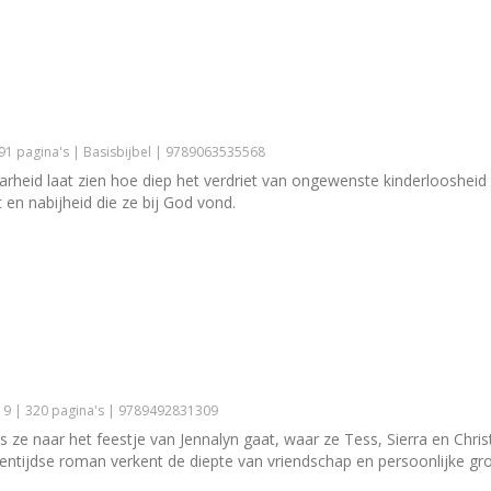
91 pagina's | Basisbijbel | 9789063535568
arheid laat zien hoe diep het verdriet van ongewenste kinderloosheid
 en nabijheid die ze bij God vond.
9 | 320 pagina's | 9789492831309
s ze naar het feestje van Jennalyn gaat, waar ze Tess, Sierra en Chri
ntijdse roman verkent de diepte van vriendschap en persoonlijke gr