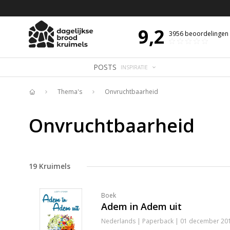
 DE DAG MET OVERDENKING 📖
BIJBELTEKST VAN DE DAG MET OVERDENK
9,2
3956
beoordelingen
POSTS
INSPIRATIE
Thema's
Onvruchtbaarheid
Home
Onvruchtbaarheid
19
Kruimels
Boek
Adem in Adem uit
Nederlands | Paperback | 01 december 201