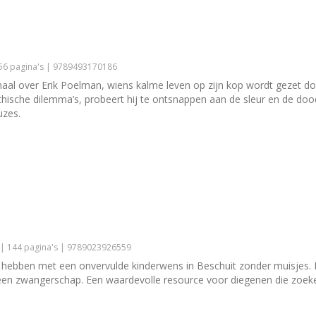
256 pagina's | 9789493170186
aal over Erik Poelman, wiens kalme leven op zijn kop wordt gezet do
 ethische dilemma’s, probeert hij te ontsnappen aan de sleur en de d
uzes.
 | 144 pagina's | 9789023926559
en hebben met een onvervulde kinderwens in Beschuit zonder muisjes.
en zwangerschap. Een waardevolle resource voor diegenen die zoeke