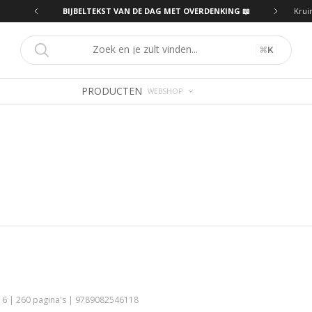
ING 📖
BIJBELTEKST VAN DE DAG MET OVERDENKING 📖
Krui
⌘
K
PRODUCTEN
WEBSHOP
6 | 260 pagina's | 9789082546118