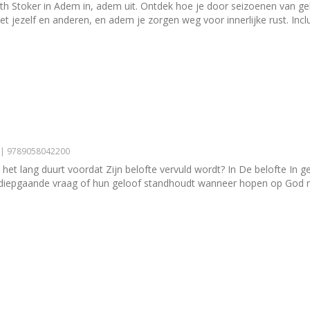
ith Stoker in Adem in, adem uit. Ontdek hoe je door seizoenen van ge
t jezelf en anderen, en adem je zorgen weg voor innerlijke rust. Inclu
4 | 9789058042200
ls het lang duurt voordat Zijn belofte vervuld wordt? In De belofte In
 diepgaande vraag of hun geloof standhoudt wanneer hopen op God ni