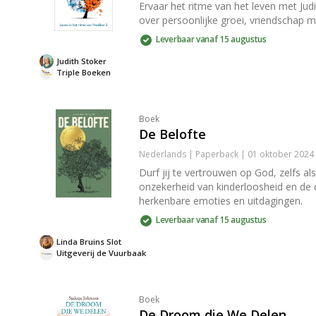
Ervaar het ritme van het leven met Jud
over persoonlijke groei, vriendschap me
Leverbaar vanaf 15 augustus
Judith Stoker
Triple Boeken
Boek
De Belofte
Nederlands | Paperback | 01 oktober 202
Durf jij te vertrouwen op God, zelfs a
onzekerheid van kinderloosheid en de
herkenbare emoties en uitdagingen.
Leverbaar vanaf 15 augustus
Linda Bruins Slot
Uitgeverij de Vuurbaak
Boek
De Droom die We Delen