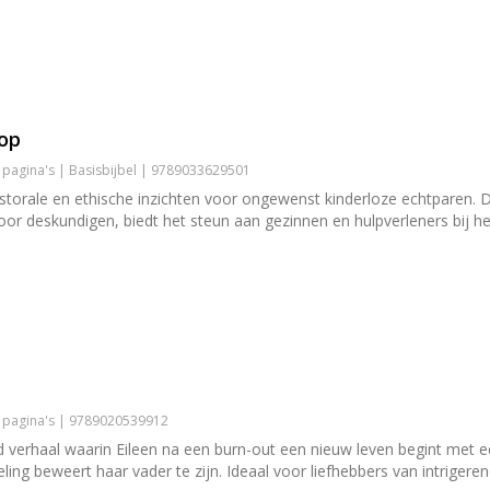
 op
 pagina's | Basisbijbel | 9789033629501
pastorale en ethische inzichten voor ongewenst kinderloze echtparen. 
or deskundigen, biedt het steun aan gezinnen en hulpverleners bij he
6 pagina's | 9789020539912
 verhaal waarin Eileen na een burn-out een nieuw leven begint met e
ing beweert haar vader te zijn. Ideaal voor liefhebbers van intriger