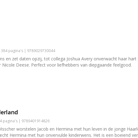
| 384 pagina's | 9789029730044
ns en zet daten opzij, tot collega Joshua Avery onverwacht haar hart
r Nicole Deese. Perfect voor liefhebbers van diepgaande feelgood.
derland
24 pagina's | 9789401914826
 Visscher worstelen Jacob en Hermina met hun leven in de jonge Haar
ht Hermina met hun onvervulde kinderwens. Het is een boeiend verhaa