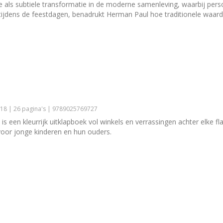
e als subtiele transformatie in de moderne samenleving, waarbij pers
 tijdens de feestdagen, benadrukt Herman Paul hoe traditionele waa
18 | 26 pagina's | 9789025769727
is een kleurrijk uitklapboek vol winkels en verrassingen achter elke fl
 voor jonge kinderen en hun ouders.