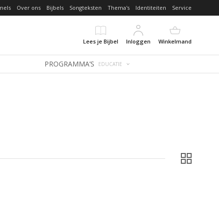
mels
Over ons
Bijbels
Songteksten
Thema's
Identiteiten
Service
Lees je Bijbel
Inloggen
Winkelmand
PROGRAMMA’S
EDUCATIE