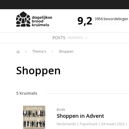
 DE DAG MET OVERDENKING 📖
BIJBELTEKST VAN DE DAG MET OVERDENK
9,2
3956
beoordelingen
POSTS
INSPIRATIE
Thema's
Shoppen
Home
Shoppen
5
Kruimels
Boek
Shoppen in Advent
Nederlands | Paperback | 04 maart 2022 |