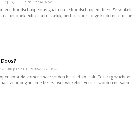
| 12 pagina's | 9789056479282
an een boodschappentas gaat nijntje boodschappen doen. Ze winkelt b
t het boek extra aantrekkelijk, perfect voor jonge kinderen om spel
e Doos?
14 | 80 pagina's | 9789462780484
n voor de zomer, maar vinden het niet zo leuk. Gelukkig wacht er e
erhaal voor beginnende lezers over winkelen, verrast worden en same