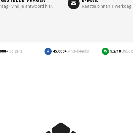
LGESTELDE VRAGEN
E-MAIL
raag? Vind je antwoord hier.
Reactie binnen 1 werkdag
.000+
volgers
45.000+
vind-ik-leuks
9,2/10
3956 