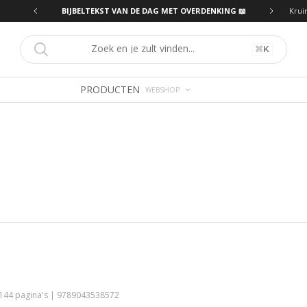
ING 📖
BIJBELTEKST VAN DE DAG MET OVERDENKING 📖
Krui
⌘
K
PRODUCTEN
WEBSHOP
 144 pagina's | 9789043538572