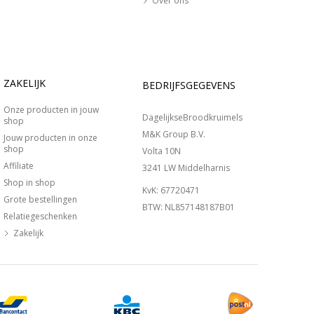
Over ons
ZAKELIJK
BEDRIJFSGEGEVENS
Onze producten in jouw
DagelijkseBroodkruimels
shop
M&K Group B.V.
Jouw producten in onze
shop
Volta 10N
Affiliate
3241 LW Middelharnis
Shop in shop
KvK: 67720471
Grote bestellingen
BTW: NL857148187B01
Relatiegeschenken
Zakelijk