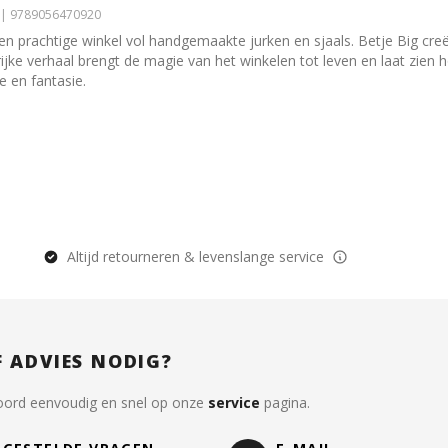
8 | 9789056470920
en prachtige winkel vol handgemaakte jurken en sjaals. Betje Big creë
rijke verhaal brengt de magie van het winkelen tot leven en laat zien 
 en fantasie.
Altijd retourneren & levenslange service
F ADVIES NODIG?
oord eenvoudig en snel op onze
service
pagina.