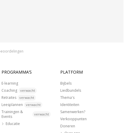
beoordelingen
PROGRAMMA’S
PLATFORM
E-learning
Bijbels
Coaching
Liedbundels
verwacht
Retraites
Thema's
verwacht
Leesplannen
Identiteiten
verwacht
Trainingen &
Samenwerken?
verwacht
Events
Verkooppunten
Educatie
Doneren