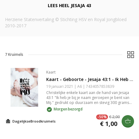
LEES HEEL
JESAJA 43
Herziene Statenvertaling © Stichting HSV en Royal Jongbloed
2010-2017
7
Kruimels
Kaart
Kaart - Geboorte - Jesaja 43:1 - Ik Heb Je bij Je Naam Geroepen
19 januari 2021 | A6 | 7434057853839
Christelijke enkele kaart aan de hand van Jesaja
43:1 "Ik heb je bij je naam geroepen je bent van
Mij." gedrukt op duurzaam en stevig 300 grams
papier met een matte look. Op de goed
Morgen bezorgd
beschrijfbare achterkant van de kaart staat het
-50%
€ 2,00
logo van DagelijkseBroodkruimels en een kleine
DagelijkseBroodkruimels
€ 1,00
streepjescode. De achterkant is verder volledig
blanco. Lekker veel schrijfruimte dus. Het
papierformaat van de kaart is A6 (afmetingen
14,8 cm × 10,5 cm × 0,1 cm). De kaart wordt