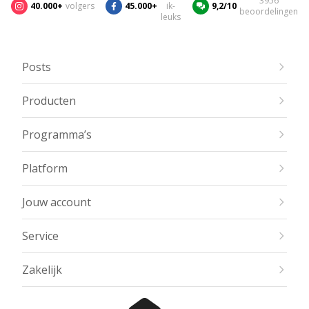
3956
40.000+
volgers
45.000+
ik-
9,2/10
beoordelingen
leuks
Posts
Producten
Programma’s
Platform
Jouw account
Service
Zakelijk