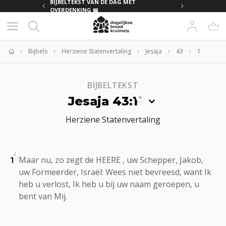
MET
BIJBELTEKST VAN DE DAG MET
OVERDENKING 📖
Bijbels
Herziene Statenvertaling
Jesaja
43
1
Home
BIJBELTEKST
Jesaja 43:1
4
Herziene Statenvertaling
4
1
Maar nu, zo zegt de HEERE , uw Schepper, Jakob,
uw Formeerder, Israël: Wees niet bevreesd, want Ik
heb u verlost, Ik heb u bij uw naam geroepen, u
bent van Mij.