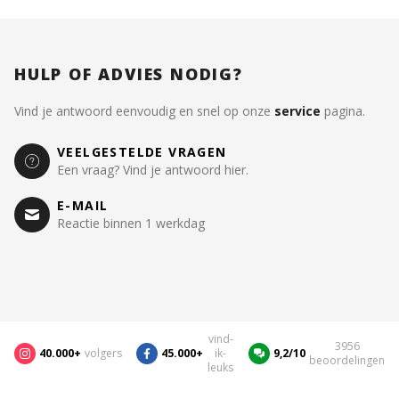
HULP OF ADVIES NODIG?
Vind je antwoord eenvoudig en snel op onze
service
pagina.
VEELGESTELDE VRAGEN
Een vraag? Vind je antwoord hier.
E-MAIL
Reactie binnen 1 werkdag
vind-
3956
40.000+
volgers
45.000+
ik-
9,2/10
beoordelingen
leuks