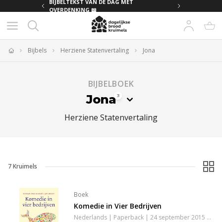
MET
BIJBELTEKST VAN DE DAG MET
OVERDENKING 📖
Bijbels
Herziene Statenvertaling
Jona
Home
BIJBELBOEK
Jona
3
Herziene Statenvertaling
7
Kruimels
Boek
Komedie in Vier Bedrijven
Nederlands | Paperback | 24 september 2015 | 72 pagina's | 9789023970408