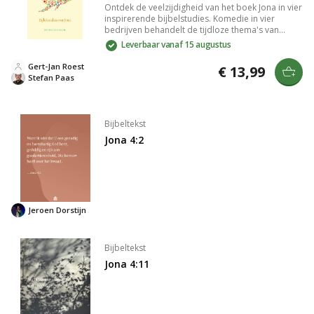
Ontdek de veelzijdigheid van het boek Jona in vier
inspirerende bijbelstudies. Komedie in vier
bedrijven behandelt de tijdloze thema's van
idealisme, hoop, toewijding en genade met
Leverbaar vanaf 15 augustus
verrassende inzichten en gespreksvragen. Ideaal
voor wie zich wil verdiepen in de boodschap van
Gert-Jan Roest
€ 13,99
Jona.
Stefan Paas
Bijbeltekst
Jona 4:2
Jeroen Dorstijn
Bijbeltekst
Jona 4:11