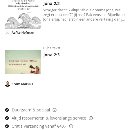
Jona 2:2
Vroeger dacht ik altijd “ah die domme Jona, wie
zegt er nou ‘nee’?”, jij niet? Pak eens het Bijbelboek
Jona erbij, het liefst in een andere vertaling dan jij
gewend bent en lees die vier korte hoofdstukjes
door. Pwah. Je zult maar zo’n opdracht krijgen.
Aafke Hofman
Bijbeltekst
Jona 2:3
Bram Markus
Duurzaam & sociaal
Altijd retourneren & levenslange service
Gratis verzending vanaf €40,-