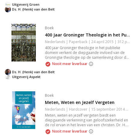
spiritueel voor op de doopceremonie, zodat je
Uitgeverij Groen
de verantwoordelijkheden als doopouder
Ds. H. (Henk) van den Belt
volledig kunt omarmen. Dit boek biedt praktische
inzichten en geestelijke verdieping, ideaal voor
iedereen betrokken bij de doop van een kind.
Boek
400 Jaar Groninger Theologie in het Publieke Domein
Nederlands | Paperback | 24 april 2015 | 312 pagina's | 9789461537096
400 jaar Groninger theologie in het publieke
domein verkent de diepgaande invloed van de
Groningse theologie op de samenleving door de
eeuwen heen. Het boek behandelt thema’s zoals
Nooit meer leverbaar
de interactie tussen kerk en overheid, de
verbinding van filosofie met theologie, en de
Ds. H. (Henk) van den Belt
ontwikkeling van academische vrijheid. Een
Uitgeverij Aspekt
essentieel werk voor iedereen die de rol van
religie in de maatschappij wil begrijpen.
Boek
Meten, Weten en Jezelf Vergeten
Nederlands | Hardcover | 15 september 2014 | 160 pagina's | 9789088971044
Meten, weten en jezelf vergeten biedt een
diepgaande verkenning van geloofszekerheid en
de rol ervan in het leven van een christen. Dr. H.
van den Belt onderzoekt wat waar geloof is en
Nooit meer leverbaar
biedt praktische handvatten om je geloof te