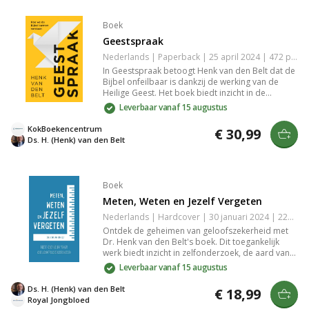
Boek
Geestspraak
Nederlands | Paperback | 25 april 2024 | 472 pagina's | Basisbijbel | 9789043540247
In Geestspraak betoogt Henk van den Belt dat de
Bijbel onfeilbaar is dankzij de werking van de
Heilige Geest. Het boek biedt inzicht in de
inspiratie van bijbelschrijvers en de interpretatie
Leverbaar vanaf 15 augustus
van de Schrift, en verdiept de discussie over de
hermeneutiek en de vraag hoe we de Bijbel
KokBoekencentrum
€ 30,99
begrijpen.
Ds. H. (Henk) van den Belt
Boek
Meten, Weten en Jezelf Vergeten
Nederlands | Hardcover | 30 januari 2024 | 224 pagina's | 9789088973802
Ontdek de geheimen van geloofszekerheid met
Dr. Henk van den Belt's boek. Dit toegankelijk
werk biedt inzicht in zelfonderzoek, de aard van
heilszekerheid en de gemeenschap met Christus.
Leverbaar vanaf 15 augustus
Meten, weten en jezelf vergeten is essentieel voor
wie zijn geloof wil verdiepen zonder twijfel, maar
Ds. H. (Henk) van den Belt
€ 18,99
met zekerheid.
Royal Jongbloed