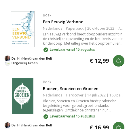
Boek
Een Eeuwig Verbond
Nederlands | Paperback | 20 oktober 2022 | 72 pagina's | 9789088973178
Een eeuwig verbond biedt doopouders inzicht in
de christelijke opvoeding en de betekenis van de
kinderdoop. Met uitleg over het doopformulier
en acht meditaties als voorbereiding op de doop,
Leverbaar vanaf 15 augustus
is dit herziende boek een waardevolle gids voor
iedere ouder die zijn geloof wil delen.
Ds. H. (Henk) van den Belt
€ 12,99
Uitgeverij Groen
Boek
Bloeien, Snoeien en Groeien
Nederlands | Hardcover | 14 juli 2022 | 160 pagina's | 9789088973222
Bloeien, Snoeien en Groeien biedt praktische
begeleiding voor geloofsgroei, ondanks
tegenslagen. Ontdek hoe christenen hun
geestelijke strijd overwinnen en dichter bij God
Leverbaar vanaf 15 augustus
komen door de kracht van genade. Dit boek
inspireert tot het dragen van vrucht en het
Ds. H. (Henk) van den Belt
€ 16,99
reflecteren van Christus’ liefde.