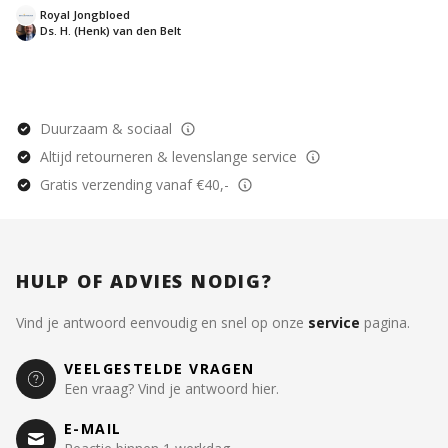
versterken. Dit boek is toegankelijk geschreven en
Royal Jongbloed
essentieel voor iedereen die zijn of haar geloof
Ds. H. (Henk) van den Belt
wil verdiepen en een leven in verbondenheid met
God wil leiden.
Duurzaam & sociaal
Altijd retourneren & levenslange service
Gratis verzending vanaf €40,-
HULP OF ADVIES NODIG?
Vind je antwoord eenvoudig en snel op onze
service
pagina.
VEELGESTELDE VRAGEN
Een vraag? Vind je antwoord hier.
E-MAIL