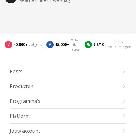
Reactie binnen 1 werkdag
vind-
3956
40.000+
volgers
45.000+
ik-
9,2/10
beoordelingen
leuks
Posts
Producten
Programma’s
Platform
Jouw account