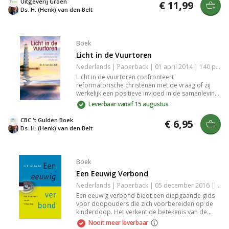
Uitgeverij Groen
€ 11,99
in dit inspirerende werk.
Ds. H. (Henk) van den Belt
Boek
Licht in de Vuurtoren
Nederlands | Paperback | 01 april 2014 | 140 pagina's | 9789033614873
Licht in de vuurtoren confronteert
reformatorische christenen met de vraag of zij
werkelijk een positieve invloed in de samenleving
hebben. Dit werk van Dr. H. van den Belt
Leverbaar vanaf 15 augustus
onderzoekt de krachtige rol van geloof en
reflectie binnen een seculiere wereld en inspireert
CBC 't Gulden Boek
€ 6,95
tot zelfonderzoek.
Ds. H. (Henk) van den Belt
Boek
Een Eeuwig Verbond
Nederlands | Paperback | 05 december 2016 | 72 pagina's | 9789088971723
Een eeuwig verbond biedt een diepgaande gids
voor doopouders die zich voorbereiden op de
kinderdoop. Het verkent de betekenis van de
heilige doop en de belofte van christelijke
Nooit meer leverbaar
opvoeding. Met acht meditaties bereid je je