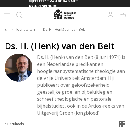
MET
BIJBELTEKST VAN DE DAG MET
OVERDENKING 📖
Identiteiten
Ds. H. (Henk) van den Belt
Home
Ds. H. (Henk) van den Belt
Ds. H. (Henk) van den Belt (8 juni 1971) is 
een Nederlandse predikant en 
hoogleraar systematische theologie aan 
de Vrije Universiteit Amsterdam. Hij 
publiceert over geloofszekerheid, 
geestelijke groei en bijbeluitleg en 
schreef theologische en pastorale 
bijbelstudies, ook in de Artios-reeks van 
Uitgeverij Groen (Jongbloed).
10
Kruimels