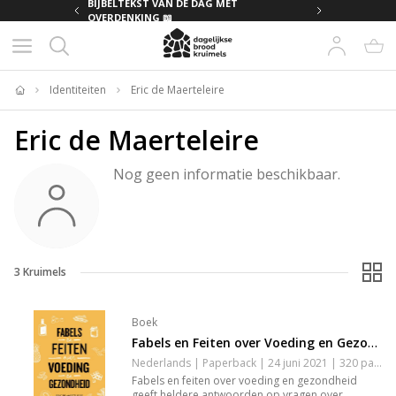
MET
BIJBELTEKST VAN DE DAG MET
OVERDENKING 📖
Identiteiten
Eric de Maerteleire
Home
Eric de Maerteleire
Nog geen informatie beschikbaar.
3
Kruimels
Boek
Fabels en Feiten over Voeding en Gezondheid
Nederlands | Paperback | 24 juni 2021 | 320 pagina's | 9789022337844
Fabels en feiten over voeding en gezondheid
geeft heldere antwoorden op vragen over