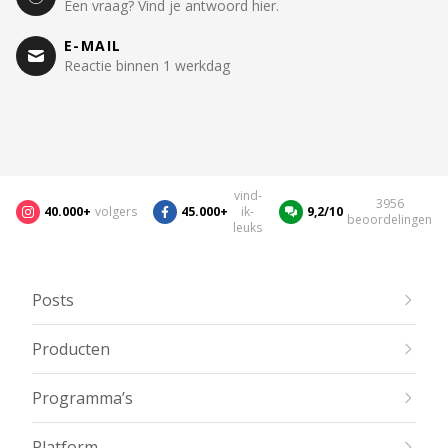
Een vraag? Vind je antwoord hier.
E-MAIL
Reactie binnen 1 werkdag
vind-
3956
40.000+
volgers
45.000+
ik-
9,2/10
beoordelingen
leuks
Posts
Producten
Programma’s
Platform