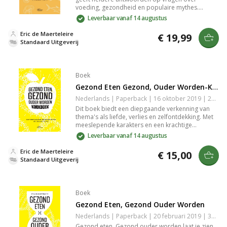
voeding, gezondheid en populaire mythes.
Wetenschappelijke inzichten ontrafelen fabels en
Leverbaar vanaf 14 augustus
bevestigen of ontkrachten wat je dacht te weten
over voeding, virussen, overgewicht en meer.
Eric de Maerteleire
€ 19,99
Standaard Uitgeverij
Boek
Gezond Eten Gezond, Ouder Worden-Kookboek
Nederlands | Paperback | 16 oktober 2019 | 224 pagina's | 9789022336922
Dit boek biedt een diepgaande verkenning van
thema's als liefde, verlies en zelfontdekking. Met
meeslepende karakters en een krachtige
vertelstem neemt het je mee op een emotionele
Leverbaar vanaf 14 augustus
reis. De combinatie van realisme en poëtische
zinnen maakt het een must-read voor liefhebbers
Eric de Maerteleire
€ 15,00
van hedendaagse literatuur die op zoek zijn naar
Standaard Uitgeverij
een aangrijpende leeservaring.
Boek
Gezond Eten, Gezond Ouder Worden
Nederlands | Paperback | 20 februari 2019 | 384 pagina's | 9789022335918
Gezond eten, Gezond ouder worden laat je zien