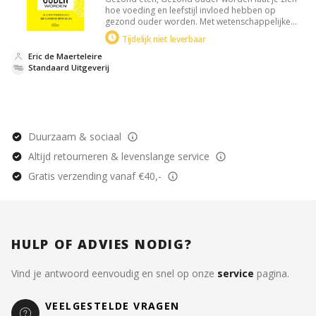
hoe voeding en leefstijl invloed hebben op
gezond ouder worden. Met wetenschappelijke
inzichten over onder andere telomeren, het
Tijdelijk niet leverbaar
microbioom en praktische tips voor een langer,
vitaal leven.
Eric de Maerteleire
Standaard Uitgeverij
Duurzaam & sociaal
Altijd retourneren & levenslange service
Gratis verzending vanaf €40,-
HULP OF ADVIES NODIG?
Vind je antwoord eenvoudig en snel op onze
service
pagina.
VEELGESTELDE VRAGEN