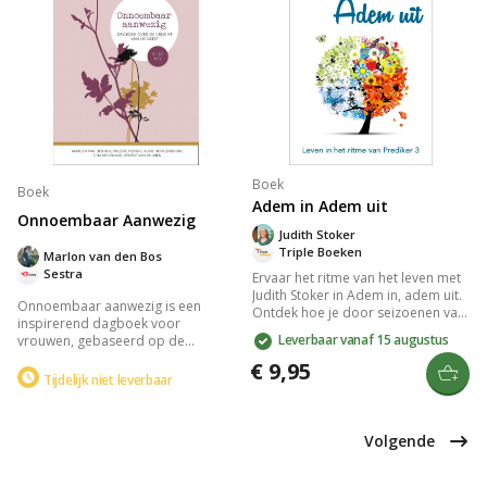
Perfect voor iedereen die zoekt
naar woorden van bemoediging en
wijsheid.
Boek
Boek
Adem in Adem uit
Onnoembaar Aanwezig
Judith Stoker
Triple Boeken
Marlon van den Bos
Sestra
Ervaar het ritme van het leven met
Judith Stoker in Adem in, adem uit.
Onnoembaar aanwezig is een
Ontdek hoe je door seizoenen van
inspirerend dagboek voor
geluk en verdriet navigeert met
Leverbaar vanaf 15 augustus
vrouwen, gebaseerd op de
humor en geloof als gids. Lees
Herziene Statenvertaling, met
over persoonlijke groei,
€ 9,95
inzichtelijke en praktische teksten
Tijdelijk niet leverbaar
vriendschap met jezelf en anderen,
over de vrucht van de Geest. Vijf
en adem je zorgen weg voor
auteurs bieden dagelijkse
innerlijke rust. Inclusief
bemoediging zonder vaste datum,
reflectievragen.
Volgende
ideaal voor een flexibele en
krachtige spirituele reis.