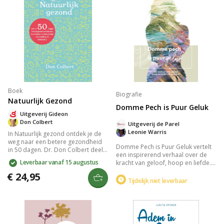
inzicht en reflectie.
Boek
Biografie
Natuurlijk Gezond
Domme Pech is Puur Geluk
Uitgeverij Gideon
Don Colbert
Uitgeverij de Parel
Leonie Warris
In Natuurlijk gezond ontdek je de
weg naar een betere gezondheid
Domme Pech is Puur Geluk vertelt
in 50 dagen. Dr. Don Colbert deelt
een inspirerend verhaal over de
bijbelse inzichten en praktische
Leverbaar vanaf 15 augustus
kracht van geloof, hoop en liefde.
principes zoals hydratatie, slaap,
Door de uitdagingen van het leven
onbewerkt voedsel, beweging, en
€ 24,95
heen laat het boek zien hoe deze
Tijdelijk niet leverbaar
stressbeheer. Verbeter je welzijn
elementen samen overweldigende
door gezonde levenskeuzes en
obstakels kunnen overwinnen. Een
verminder risico's op ziekten
emotionele reis die je aanmoedigt
significant.
te geloven in een positieve
wending, zelfs in moeilijkste tijden.