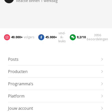
Reactie binnen 1 werkdag
vind-
3956
40.000+
volgers
45.000+
ik-
9,2/10
beoordelingen
leuks
Posts
Producten
Programma’s
Platform
Jouw account