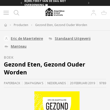
MET
BIJBELTEKST VAN DE DAG MET
OVERDENKING 📖
Producten
Gezond Eten, Gezond Ouder Worden
Home
Eric de Maerteleire
Standaard Uitgeverij
Manteau
BOEK
Gezond Eten, Gezond Ouder
Worden
PAPERBACK
384 PAGINA'S
NEDERLANDS
20 FEBRUARI 2019
978902