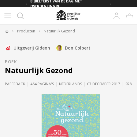
MET
BIJBELTEKST VAN DE DAG MET
OVERDENKING 📖
Producten
Natuurlijk Gezond
Home
Uitgeverij Gideon
Don Colbert
BOEK
Natuurlijk Gezond
PAPERBACK
464 PAGINA'S
NEDERLANDS
07 DECEMBER 2017
97890