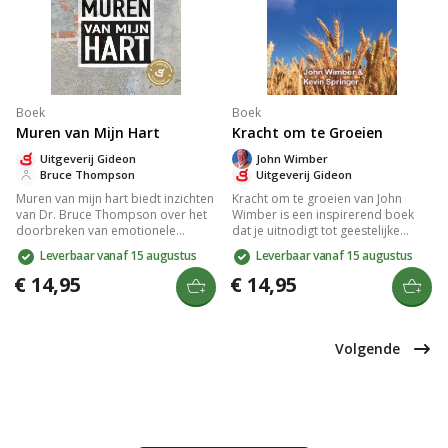
Boek
Boek
Muren van Mijn Hart
Kracht om te Groeien
Uitgeverij Gideon
John Wimber
Bruce Thompson
Uitgeverij Gideon
Muren van mijn hart biedt inzichten
Kracht om te groeien van John
van Dr. Bruce Thompson over het
Wimber is een inspirerend boek
doorbreken van emotionele
dat je uitnodigt tot geestelijke
barrières voor persoonlijke groei.
volwassenheid. Het biedt
Leverbaar vanaf 15 augustus
Leverbaar vanaf 15 augustus
Gebaseerd op bijbelse principes,
diepgaande inzichten over het
helpt dit wereldwijde bestseller je
christelijk geloof, focust op een
€ 14,95
€ 14,95
te herstellen van relationele en
authentieke relatie met God en
geestelijke schade. Geschreven
behandelt thema's als de Heilige
door een ervaren arts en
Geest en het volgen van Christus.
counselor, ideaal voor wie
Ideale gids voor elke christen.
Volgende
emotionele vrijheid zoekt.