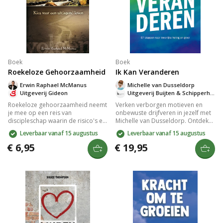
Boek
Boek
Roekeloze Gehoorzaamheid
Ik Kan Veranderen
Erwin Raphael McManus
Michelle van Dusseldorp
Uitgeverij Gideon
Uitgeverij Buijten & Schipperheijn
Roekeloze gehoorzaamheid neemt
Verken verborgen motieven en
je mee op een reis van
onbewuste drijfveren in jezelf met
discipleschap waarin de risico's en
Michelle van Dusseldorp. Ontdek
beloningen van gehoorzaamheid
hoe zelfinzicht en christelijke
Leverbaar vanaf 15 augustus
Leverbaar vanaf 15 augustus
aan Jezus worden verkend. Met
principes leiden tot innerlijke
inspirerende verhalen en
genezing en geestelijke
€ 6,95
€ 19,95
praktische inzichten biedt het een
volwassenheid. Dit praktische boek
unieke kijk op geloof en roeping,
in elf stappen biedt levenslange
perfect voor iedereen die
waarde voor wie zich innerlijk
diepgang zoekt in hun spirituele
vastgelopen voelt.
leven.