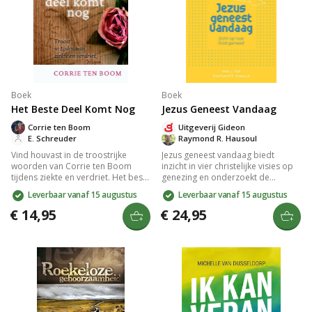
Boek
Boek
Het Beste Deel Komt Nog
Jezus Geneest Vandaag
Corrie ten Boom
Uitgeverij Gideon
E. Schreuder
Raymond R. Hausoul
Vind houvast in de troostrijke
Jezus geneest vandaag biedt
woorden van Corrie ten Boom
inzicht in vier christelijke visies op
tijdens ziekte en verdriet. Het beste
genezing en onderzoekt de
deel komt nog biedt hoop en
verhouding tussen wetenschap,
Leverbaar vanaf 15 augustus
Leverbaar vanaf 15 augustus
vertrouwen met beloften van God,
geloof, en Gods soevereiniteit. Het
en laat zien dat Hij alles ten goede
boek verdiept zich in de theologie
€ 14,95
€ 24,95
zal keren voor wie Hem liefheeft.
van genezing, lijden, en strijd, en
Dit inspirerende boek versterkt je
biedt een rijk perspectief voor wie
geloof en biedt steun in moeilijke
zijn geloof wil verdiepen.
tijden.