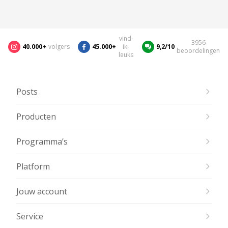
vind-
3956
40.000+
volgers
45.000+
ik-
9,2/10
beoordelingen
leuks
Posts
Producten
Programma’s
Platform
Jouw account
Service