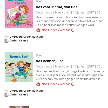
Boek
Bas voor Mama, van Bas
Nederlands | Hardcover | 16 januari 2017 | 32 pagina's | 9789089013682
Bas Voor mama, van Bas is een hartverwarmend
prentenboek voor kinderen van twee tot vier jaar.
Juf en haar klas maken knutselwerkjes voor
Moederdag, waarbij de jonge lezers betrokken
Nooit meer leverbaar
worden bij een verhaal vol creativiteit en liefde.
Met kleurrijke illustraties en een aansprekende
Uitgeverij Groen Educatief
stijl prikkelt dit boek de fantasie van kinderen en
Corien Oranje
versterkt de band tussen ouder en kind. Een
perfect voorleesboek voor elk gezin.
Boek
Bas Rennen, Bas!
Nederlands | Hardcover | 16 januari 2017 | 32 pagina's | 9789089013675
Bas Rennen, Bas! brengt jonge kinderen tussen de
twee en vier jaar in de wereld van wedstrijdjes en
vriendschap. Vol uitdagingen zoals blokken tillen
en rennen, leert Bas over doorzettingsvermogen
Nooit meer leverbaar
en sportiviteit. De sprankelende illustraties en
herkenbare situaties maken het boek perfect
Uitgeverij Groen Educatief
voor voorleesmomenten, waardoor het plezier
Corien Oranje
en sociale interactie stimuleert. Een must-have
voor avontuurlijke peuters en kleuters.