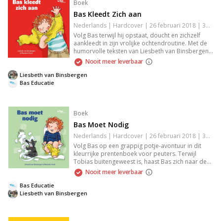
Boek
Bas Kleedt Zich aan
Nederlands | Hardcover | 26 februari 2018 | 32 pagina's | 9789089014252
Volg Bas terwijl hij opstaat, doucht en zichzelf
aankleedt in zijn vrolijke ochtendroutine. Met de
humorvolle teksten van Liesbeth van Binsbergen
en de kleurrijke illustraties van Marjolein Hund
Nooit meer leverbaar
leert Bas zelfstandig zijn dag te beginnen. Ideaal
voor kinderen van 2 tot 4 jaar, uit de
Liesbeth van Binsbergen
'Gezondheid' serie.
Bas Educatie
Boek
Bas Moet Nodig
Nederlands | Hardcover | 26 februari 2018 | 32 pagina's | 9789089014269
Volg Bas op een grappig potje-avontuur in dit
kleurrijke prentenboek voor peuters. Terwijl
Tobias buitengeweest is, haast Bas zich naar de
wc. Met vrolijke illustraties van Marjolein Hund en
Nooit meer leverbaar
humoristische teksten van Liesbeth van
Binsbergen, maakt dit deel van de serie
Bas Educatie
'Gezondheid' toiletbezoekjes speels en
Liesbeth van Binsbergen
herkenbaar voor kinderen van 2 tot 4 jaar.