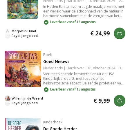
Nederlands | Hardcover | 10 februari 2025 | 208 pagina's | Basisbijbel | 9789033804663
In Heden Een tuin vol vreugde maak je kennis met
een wereld waar de schoonheid van de natuur in
harmonie samenkomt met de vreugde van het
leven. Dit boek biedt inspirerende inzichten en
Leverbaar vanaf 15 augustus
praktische tips voor het creëren van een
bloeiende tuin. Laat je betoveren door de
Marjolein Hund
€ 24,99
kleurrijke beschrijvingen en ontdek hoe een tuin
Royal Jongbloed
kan bijdragen aan geluk en welzijn. Perfect voor
tuinliefhebbers en iedereen die een stukje groen
in zijn leven wil verwelkomen.
Boek
Goed Nieuws
Nederlands | Hardcover | 01 oktober 2024 | 32 pagina's | Herziene Statenvertaling | 9789033833854
Vier meeslepende kerstverhalen uit de HSV
Kinderbijbel deel 2, met focus op het
heilshistorische aspect. Beleef de profetieën van
Jesaja en de geboorteverhalen van Jezus vanuit
Leverbaar vanaf 15 augustus
een uniek perspectief. Prachtig geïllustreerd door
Marjolein Hund, biedt dit boek een frisse kijk op
Willemijn de Weerd
€ 9,99
de klassieke kerstvertellingen.
Royal Jongbloed
Kinderboek
De Goede Herder