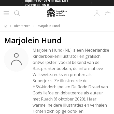
MET
BIJBELTEKST VAN DE DAG MET
OVERDENKING 📖
Identiteiten
Marjolein Hund
Home
Marjolein Hund
Marjolein Hund (NL) is een Nederlandse 
kinderboekenillustrator en grafisch 
ontwerpster, vooral bekend van de 
Bas‑prentenboeken, de informatieve 
Willewete‑reeks en prenten als 
Superjoris. Ze illustreerde de 
HSV‑kinderbijbel en De Rode Draad van 
Gods liefde en debuteerde als auteur 
met Ruach (6 oktober 2020). Haar 
warme, heldere illustraties en verhalen 
richten zich op geloofs- en 