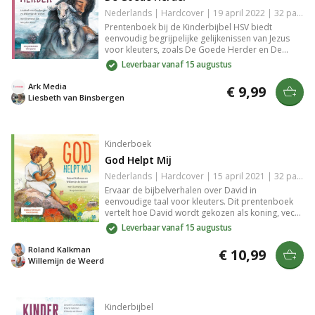
Nederlands | Hardcover | 19 april 2022 | 32 pagina's | Herziene Statenvertaling | 9789033834219
Prentenboek bij de Kinderbijbel HSV biedt
eenvoudig begrijpelijke gelijkenissen van Jezus
voor kleuters, zoals De Goede Herder en De
verloren zoon. Met prachtige illustraties van
Leverbaar vanaf 15 augustus
Marjolein Hund, een lied, verwerking of gebed bij
elk verhaal, breng je de Bijbelse verhalen op een
Ark Media
€ 9,99
levendige manier tot leven.
Liesbeth van Binsbergen
Kinderboek
God Helpt Mij
Nederlands | Hardcover | 15 april 2021 | 32 pagina's | Herziene Statenvertaling | 9789033835872
Ervaar de bijbelverhalen over David in
eenvoudige taal voor kleuters. Dit prentenboek
vertelt hoe David wordt gekozen als koning, vecht
tegen Goliath, vriendschap sluit met Jonathan en
Leverbaar vanaf 15 augustus
koning wordt. Inclusief liederen, gebeden en
illustraties van Marjolein Hund. Thema: God als
Roland Kalkman
€ 10,99
Helper en Beschermer.
Willemijn de Weerd
Kinderbijbel