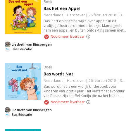
Boek
Bas Eet een Appel
Nederlands | Hardcover | 26 februari 2018 | 32 pagina's | 9789089014221
Bas leert op speelse wijze over appels in dit
vrolijk geïllustreerde kinderboekje. Mama geeft
hem een appel, en buiten ontdekt hij samen met
Nina meer over waar appels vandaan komen.
Nooit meer leverbaar
Geschreven door Liesbeth van Binsbergen, vol
grappige teksten en kleurrijke illustraties van
Liesbeth van Binsbergen
Marjolein Hund. Perfect voor kinderen van 2 tot 4
Bas Educatie
jaar in de serie 'Gezondheid'.
Boek
Bas wordt Nat
Nederlands | Hardcover | 26 februari 2018 | 32 pagina's | 9789089014238
Bas wordt nat is een vrolijk kinderboek voor
kinderen van 2 tot 4 jaar. Het vertelt het avontuur
van Bas en zijn knuffel Konijn die na het buiten
spelen helemaal onder de modder zitten. Ze
Nooit meer leverbaar
gaan samen onder de douche. Met vrolijke
illustraties van Marjolein Hund en grappige
Liesbeth van Binsbergen
teksten van Liesbeth van Binsbergen, ideaal voor
Bas Educatie
de serie 'Gezondheid'.