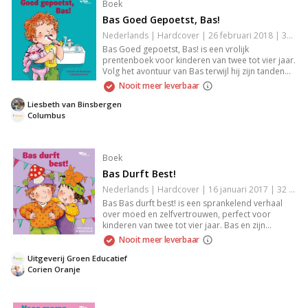
Boek
Bas Goed Gepoetst, Bas!
Nederlands | Hardcover | 26 februari 2018 | 32 pagina's | 9789089014245
Bas Goed gepoetst, Bas! is een vrolijk
prentenboek voor kinderen van twee tot vier jaar.
Volg het avontuur van Bas terwijl hij zijn tanden
grondig poetst voor een bezoek aan de tandarts.
Nooit meer leverbaar
Met grappige teksten van Liesbeth van
Binsbergen en kleurrijke illustraties van Marjolein
Liesbeth van Binsbergen
Hund, ideaal voor jonge kinderen.
Columbus
Boek
Bas Durft Best!
Nederlands | Hardcover | 16 januari 2017 | 32 pagina's | 9789089013651
Bas Bas durft best! is een sprankelend verhaal
over moed en zelfvertrouwen, perfect voor
kinderen van twee tot vier jaar. Bas en zijn
klasgenoten bereiden zich voor op een
Nooit meer leverbaar
schoolvoorstelling, maar het is Bas die de
uitdaging aangaat. Met kleurrijke illustraties en
Uitgeverij Groen Educatief
herkenbare situaties stimuleert dit boek
Corien Oranje
gesprekken over durf en het overwinnen van
angsten. Een waardevolle aanvulling op de
boekenkast van elk jong gezin.