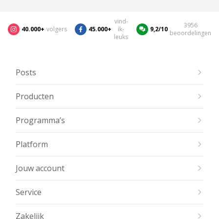
vind-
3956
40.000+
volgers
45.000+
ik-
9,2/10
beoordelingen
leuks
Posts
Producten
Programma’s
Platform
Jouw account
Service
Zakelijk