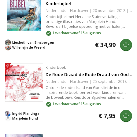
Kinderbijbel
Nederlands | Hardcover | 20 november 2018 | 464 pagina's | Herziene Statenvertaling | 9789065394385
Kinderbijbel met Herziene Statenvertaling en
prachtige illustraties van Marjolein Hund.
Bevordert bijbelse opvoeding met verhalen,
bijbelteksten, vragen en uitleg van kernwoorden.
Leverbaar vanaf 15 augustus
Ideaal voor rustmomenten in het gezinsleven en
om de heilsgeschiedenis begrijpelijk te maken
Liesbeth van Binsbergen
€ 34,99
voor kinderen.
Willemijn de Weerd
Kinderboek
De Rode Draad de Rode Draad van Gods Liefde
Nederlands | Hardcover | 25 september 2018 | 32 pagina's | Basisbijbel | 9789033835315
Ontdek de rode draad van Gods liefde in dit
inspirerende boek, perfect voor kinderen vanaf
de bovenbouw. Reis door Bijbelverhalen en
bekijk hoe Gods reddingsplan ons leven verrijkt.
Leverbaar vanaf 15 augustus
Ideaal als cadeau rondom christelijke feestdagen,
dit boek maakt Bijbelverhalen toegankelijk en
Ingrid Plantinga
€ 7,95
begrijpelijk.
Marjolein Hund