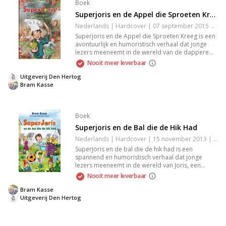
Boek
Superjoris en de Appel die Sproeten Kreeg
Nederlands | Hardcover | 07 september 2015 | 63 pagina's | 9789033126758
Superjoris en de Appel die Sproeten Kreeg is een
avontuurlijk en humoristisch verhaal dat jonge
lezers meeneemt in de wereld van de dappere
Superjoris. Samen met zijn vrienden beleef je
Nooit meer leverbaar
spannende avonturen vol magie en verrassingen.
Dit boek prikkelt de verbeelding en is perfect
Uitgeverij Den Hertog
voor kinderen die houden van fantasie en
Bram Kasse
vriendschap. Een must-read voor elke jonge
avonturier!
Boek
Superjoris en de Bal die de Hik Had
Nederlands | Hardcover | 15 november 2013 | 62 pagina's | 9789033125560
SuperJoris en de bal die de hik had is een
spannend en humoristisch verhaal dat jonge
lezers meeneemt in de wereld van Joris, een
kleine jongen met grote dromen. Ondanks dat hij
Nooit meer leverbaar
door de grote jongens als te klein wordt gezien,
laat hij zien dat doorzettingsvermogen en
Bram Kasse
zelfvertrouwen essentieel zijn. Met kleurrijke
Uitgeverij Den Hertog
illustraties en herkenbare situaties biedt dit boek
aan kinderen van 6 tot 10 jaar leesplezier en
inspiratie. Perfect voor voorleesmomenten of