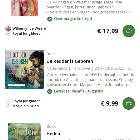
Ga 40 dagen op weg met Jesaja. Dagelijkse
overdenkingen, korte Hineni-gebeden,
woordstudies en vragen voor groepsbespreking
helpen je Gods nabijheid te ervaren. Verrijkt met
Overmorgen bezorgd
sfeervolle illustraties van Marjolein Hund. Voor
persoonlijke groei en groepsgebruik.
Willemijn de Weerd
€ 17,99
Royal Jongbloed
Boek
De Redder is Geboren
Nederlands | Hardcover | 20 oktober 2025 | 32 pagina's | 9789033834660
Vier kerstverhalen uit de HSV Kinderbijbel, met de
nadruk op Zacharias, Johannes en Jezus. Prachtig
geïllustreerd door Marjolein Hund. Ideaal om
samen het kerstverhaal te beleven en te genieten
Leverbaar vanaf 15 augustus
van bekende Bijbelse verhalen in een frisse vorm.
Royal Jongbloed
€ 9,99
Marjolein Hund
Boek
Heden