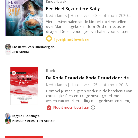
Kinderboek
Een Heel Bijzondere Baby
Nederlands | Hardcover | 03 september 2020 | 32 pagina's | 9789033835209
Vier kerstverhalen uit de Kinderbijbel vertellen
over Maria, uitgekozen door God om Jezus te
dragen. De eenvoudigere verhalen voor kleuters
tonen haar vertrouwen en zijn voorzien van een
Tijdelijk niet leverbaar
lied, verwerking en gebed. Marjolein Hunds
illustraties geven kleur en sfeer aan deze
Liesbeth van Binsbergen
bijzondere verhalen.
Ark Media
Boek
De Rode Draad de Rode Draad door de Christelijke Feesten
Nederlands | Hardcover | 25 september 2018 | 144 pagina's | 9789033835445
Dompel je met je gezin onder in de betekenis van
christelijke feesten. Dit gezinsdagboek biedt
weken van voorbereiding met gezinsmomenten,
themastukjes en creatieve opdrachten voor
Nooit meer leverbaar
kinderen tot 12 jaar. Inclusief vlaggenlijnpakket
om thuis een feestelijke sfeer te creëren. Perfect
Ingrid Plantinga
voor thuis, scholen en kerken.
Nieske Selles-Ten Brinke