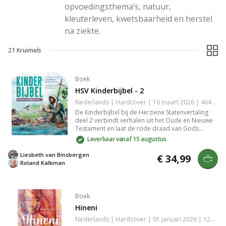
opvoedingsthema’s, natuur, 
kleuterleven, kwetsbaarheid en herstel 
na ziekte.
21
Kruimels
Boek
HSV Kinderbijbel - 2
Nederlands | Hardcover | 16 maart 2026 | 464 pagina's | 9789065395603
De Kinderbijbel bij de Herziene Statenvertaling
deel 2 verbindt verhalen uit het Oude en Nieuwe
Testament en laat de rode draad van Gods
heilsplan zien. Toegankelijk en bijbelgetrouw
Leverbaar vanaf 15 augustus
geschreven voor kinderen vanaf de bovenbouw,
met kleurrijke illustraties van Marjolein Hund.
Liesbeth van Binsbergen
€ 34,99
Roland Kalkman
Boek
Hineni
Nederlands | Hardcover | 01 januari 2026 | 128 pagina's | 9789088974465