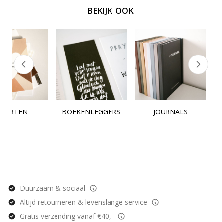
BEKIJK OOK
KAARTEN
BOEKENLEGGERS
JOURNALS
Duurzaam & sociaal
Altijd retourneren & levenslange service
Gratis verzending vanaf €40,-