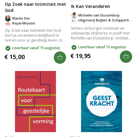
Op Zoek naar Intimiteit met
Ik Kan Veranderen
God
Michelle van Dusseldorp
Martin Dol
Uitgeverij Buijten & Schipperheijn
Royal Mission
Verken verborgen motieven en
Op Zoek naar Intimiteit met God
onbewuste drijfveren in jezelf met
leert je verantwoordelijkheid te
Michelle van Dusseldorp. Ontdek
nemen voor je geestelijk leven. Het
hoe zelfinzicht en christelijke
biedt praktische inzichten en
Leverbaar vanaf 15 augustus
Leverbaar vanaf 15 augustus
principes leiden tot innerlijke
principes om een diepere relatie
genezing en geestelijke
€ 19,95
met God te ontwikkelen. Dit boek
€ 15,00
volwassenheid. Dit praktische boek
stimuleert je om bewuste keuzes te
in elf stappen biedt levenslange
maken en authentiek in je geloof te
waarde voor wie zich innerlijk
groeien. Een waardevolle gids voor
vastgelopen voelt.
iedereen die zijn spirituele reis wil
verdiepen.