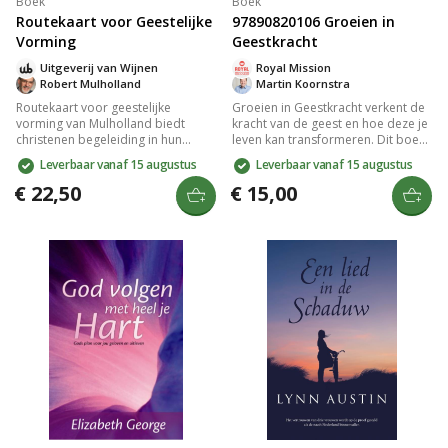
Boek
Boek
Routekaart voor Geestelijke
97890820106 Groeien in
Vorming
Geestkracht
Uitgeverij van Wijnen
Royal Mission
Robert Mulholland
Martin Koornstra
Routekaart voor geestelijke
Groeien in Geestkracht verkent de
vorming van Mulholland biedt
kracht van de geest en hoe deze je
christenen begeleiding in hun
leven kan transformeren. Dit boek
spirituele groei naar het evenbeeld
biedt inzichten en technieken om
Leverbaar vanaf 15 augustus
Leverbaar vanaf 15 augustus
van Christus. Het boek benadrukt
geestelijke groei te stimuleren,
het belang van gemeenschap,
waardoor je meer innerlijke kracht
€ 22,50
€ 15,00
persoonlijke oefening en Bijbelse
en veerkracht ontwikkelt. Met
principes, met bijdragen van Ruth
praktische tips leer je hoe je jouw
Haley Barton voor verdere
geestelijke potentieel kunt
verdieping. Ideaal voor elke stap in
aanboren voor een vervullender
je geloofsreis.
leven. Ideaal voor iedereen die op
zoek is naar persoonlijke
ontwikkeling en spirituele
verdieping.