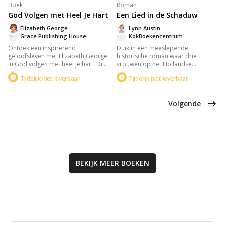
Boek
Roman
God Volgen met Heel Je Hart
Een Lied in de Schaduw
Elizabeth George
Lynn Austin
Grace Publishing House
KokBoekencentrum
Ontdek een inspirerend
Duik in een meeslepende
geloofsleven met Elizabeth George
historische roman waar drie
in God volgen met heel je hart. Dit
vrouwen op het Hollandse
boek biedt persoonlijke verhalen,
platteland en in Leiden elkaar
Tijdelijk niet leverbaar
Tijdelijk niet leverbaar
bijbelse waarheden en praktische
treffen tijdens de oorlog. Lena
stappen om spiritueel te groeien in
verbergt onderduikers, terwijl haar
vreugde, vertrouwen en moed.
dochter Ans zich bij het verzet
Volgende
Ideaal voor iedereen die verlangt
aansluit. De gevluchte Joodse
naar een dieper en levendiger
violiste Miriam moet een riskante
geloof.
keuze maken die hun levens
onherroepelijk zal verbinden.
BEKIJK MEER
BOEKEN