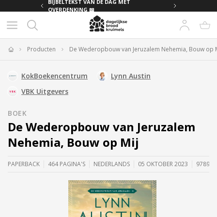
MET
BIJBELTEKST VAN DE DAG MET
OVERDENKING 📖
Producten
De Wederopbouw van Jeruzalem Nehemia, Bouw op M
Home
KokBoekencentrum
Lynn Austin
VBK Uitgevers
BOEK
De Wederopbouw van Jeruzalem
Nehemia, Bouw op Mij
PAPERBACK
464 PAGINA'S
NEDERLANDS
05 OKTOBER 2023
978902