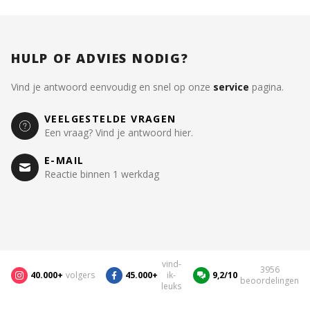
HULP OF ADVIES NODIG?
Vind je antwoord eenvoudig en snel op onze
service
pagina.
VEELGESTELDE VRAGEN
Een vraag? Vind je antwoord hier.
E-MAIL
Reactie binnen 1 werkdag
vind-
3956
40.000+
volgers
45.000+
ik-
9,2/10
beoordelingen
leuks