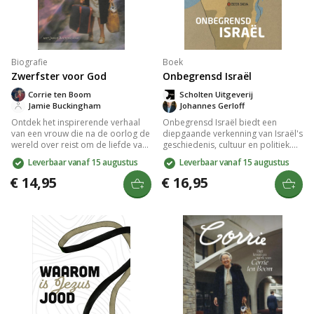
Biografie
Boek
Zwerfster voor God
Onbegrensd Israël
Corrie ten Boom
Scholten Uitgeverij
Jamie Buckingham
Johannes Gerloff
Ontdek het inspirerende verhaal
Onbegrensd Israël biedt een
van een vrouw die na de oorlog de
diepgaande verkenning van Israël's
wereld over reist om de liefde van
geschiedenis, cultuur en politiek.
God en de opstandingskracht van
Het boek onthult de complexiteit
Leverbaar vanaf 15 augustus
Leverbaar vanaf 15 augustus
Jezus Christus te delen. Na de
van de Israëlische samenleving en
Holocaust biedt ze troost en hoop
de uitdagingen waar het land mee
€ 14,95
€ 16,95
aan duizenden, zelfs aan haar
te maken heeft. Met inzichtelijke
voormalige kampbewaker. Een
analyses en sterke verhalen wordt
aangrijpende getuigenis van
je uitgedaagd om na te denken
vergeving en geloof.
over de verschillende
perspectieven op dit fascinerende
land. Perfect voor iedereen die
meer wil leren over Israël.