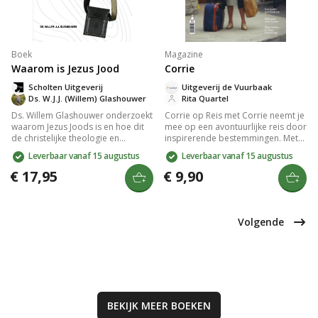
Boek
Magazine
Waarom is Jezus Jood
Corrie
Scholten Uitgeverij
Uitgeverij de Vuurbaak
Ds. W.J.J. (Willem) Glashouwer
Rita Quartel
Ds. Willem Glashouwer onderzoekt
Corrie op Reis met Corrie neemt je
waarom Jezus Joods is en hoe dit
mee op een avontuurlijke reis door
de christelijke theologie en
inspirerende bestemmingen. Met
perceptie van de Messias
boeiende verhalen en mooie
Leverbaar vanaf 15 augustus
Leverbaar vanaf 15 augustus
beïnvloedde. Met oog voor
illustraties krijg je een kijkje in
historische en theologische
verschillende culturen en
€ 17,95
€ 9,90
inzichten na de oprichting van
levensstijlen. Dit boek nodigt je uit
Israël in 1948 onthult hij de
om de wereld te verkennen en
blijvende verbinding tussen God,
nieuwe perspectieven te omarmen,
Israël en het aardse Jeruzalem.
perfect voor reizigers en dromers.
Volgende
Een uitnodigende bron van
inspiratie voor je volgende
avontuur.
BEKIJK MEER
BOEKEN