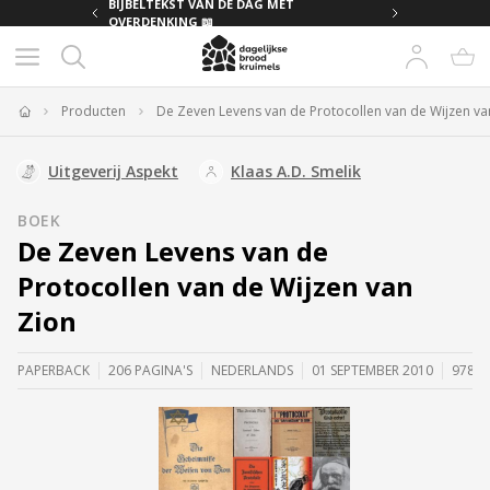
MET
BIJBELTEKST VAN DE DAG MET
OVERDENKING 📖
Producten
De Zeven Levens van de Protocollen van de Wijzen va
Home
Uitgeverij Aspekt
Klaas A.D. Smelik
BOEK
De Zeven Levens van de
Protocollen van de Wijzen van
Zion
PAPERBACK
206 PAGINA'S
NEDERLANDS
01 SEPTEMBER 2010
97890