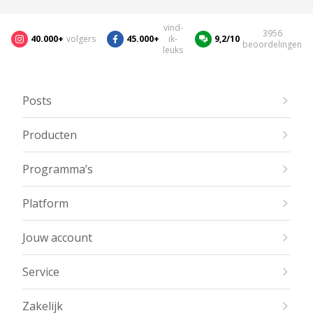
vind-
3956
40.000+
volgers
45.000+
ik-
9,2/10
beoordelingen
leuks
Posts
Producten
Programma’s
Platform
Jouw account
Service
Zakelijk