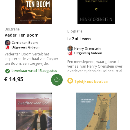
Biografie
Biografie
Vader Ten Boom
Ik Zal Leven
Corrie ten Boom
Uitgeverij Gideon
Henry Orenstein
Uitgeverij Gideon
Vader ten Boom vertelt het
inspirerende verhaal van Casper
Een meeslepend, waargebeurd
ten Boom, een toegewijde
verhaal van Henry Orenstein over
horlogemaker en man van geloof.
Leverbaar vanaf 15 augustus
overleven tijdens de Holocaust als
Corrie ten Boom deelt
Poolse Jood. Beleef de balans
herinneringen aan zijn liefde,
€ 14,95
tussen hoop en vrees, de brute
Tijdelijk niet leverbaar
medeleven en moed tijdens de
realiteit van de
Holocaust, toen hij zijn huis
concentratiekampen en de
opende voor Joden in nood. Laat
ongelooflijke veerkracht van
je raken door zijn onwankelbare
menselijke wilskracht in een
geloof en medemenselijkheid.
verscheurd Europa.