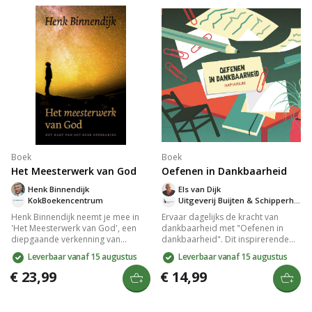
psalmen als een spiritueel thuis bij
Geschikt voor stille tijd of het
God.
openen van bijeenkomsten, met
ruimte voor persoonlijke invulling.
Boek
Boek
Het Meesterwerk van God
Oefenen in Dankbaarheid
Henk Binnendijk
Els van Dijk
KokBoekencentrum
Uitgeverij Buijten & Schipperheijn
Henk Binnendijk neemt je mee in
Ervaar dagelijks de kracht van
'Het Meesterwerk van God', een
dankbaarheid met "Oefenen in
diepgaande verkenning van
dankbaarheid". Dit inspirerende
Openbaring. Deze fascinerende
boek van Els van Dijk, met
Leverbaar vanaf 15 augustus
Leverbaar vanaf 15 augustus
reis onthult Gods ultieme plan,
illustraties van Linda Verholt,
verweven met thema's als geloof
nodigt je uit om stil te staan bij
€ 23,99
€ 14,99
en geschiedenis. Laat je inspireren
Gods goedheid en je zegeningen
door het onovertroffen
te tellen. Vind innerlijke rust en
meesterwerk waarin de grootsheid
tevredenheid door bewust terug te