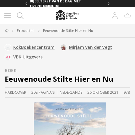
 MET
BIJBELTEKST VAN DE DAG MET
OVERDENKING 📖
Producten
Eeuwenoude Stilte Hier en Nu
Home
KokBoekencentrum
Mirjam van der Vegt
VBK Uitgevers
BOEK
Eeuwenoude Stilte Hier en Nu
HARDCOVER
208 PAGINA'S
NEDERLANDS
26 OKTOBER 2021
97890