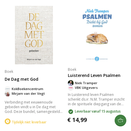
vertragen en verstillen, van
door reflecties en opdrachten die
benedictijnse technieken tot Lectio
je helpen om geloof en leven
Divina. Ervaar de meerwaarde van
samen te brengen. Ideaal voor
stilte in je dagelijks leven.
iedereen die op zoek is naar
verdieping in zijn spirituele pad.
Boek
Boek
Luisterend Leven Psalmen
De Dag met God
Niek Tramper
VBK Uitgevers
KokBoekencentrum
Mirjam van der Vegt
In Luisterend leven Psalmen
schenkt ds.ir. N.M. Tramper inzicht
Verbinding met eeuwenoude
in de spirituele diepgang van de
gebeden vindt u in De dag met
psalmen als reflectiepunt in een
Leverbaar vanaf 15 augustus
God. Deze bundel, samengesteld
druk bestaan. Dit bijbelstudieboek
door Mirjam van der Vegt, biedt
biedt een persoonlijke en
€ 14,99
inspirerende gebeden van
Tijdelijk niet leverbaar
gezamenlijke verkenning van
spirituele grootheden als
geloof en rust, en onthult de
Augustinus en Kierkegaard.