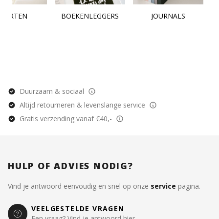
KAARTEN
BOEKENLEGGERS
JOURNALS
Duurzaam & sociaal
Altijd retourneren & levenslange service
Gratis verzending vanaf €40,-
HULP OF ADVIES NODIG?
Vind je antwoord eenvoudig en snel op onze
service
pagina.
VEELGESTELDE VRAGEN
Een vraag? Vind je antwoord hier.