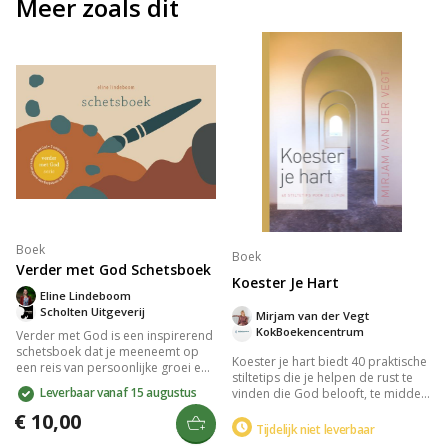
Meer zoals dit
Boek
Boek
Verder met God Schetsboek
Koester Je Hart
Eline Lindeboom
Scholten Uitgeverij
Mirjam van der Vegt
KokBoekencentrum
Verder met God is een inspirerend
schetsboek dat je meeneemt op
Koester je hart biedt 40 praktische
een reis van persoonlijke groei en
stiltetips die je helpen de rust te
spiritualiteit. Dit boek biedt
Leverbaar vanaf 15 augustus
vinden die God belooft, te midden
praktische inzichten en creatieve
van drukte. Met inspirerende
oefeningen om je relatie met God
€ 10,00
verhalen en spreuken leer je hoe je
Tijdelijk niet leverbaar
te verdiepen en je geloof te
je leven kunt verrijken door te
versterken. Laat je begeleiden