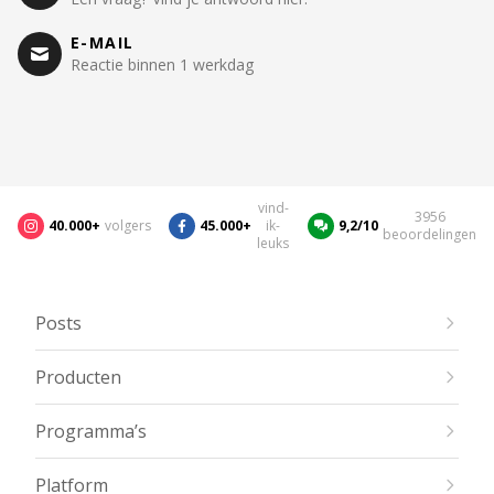
E-MAIL
Reactie binnen 1 werkdag
vind-
3956
40.000+
volgers
45.000+
ik-
9,2/10
beoordelingen
leuks
Posts
Producten
Programma’s
Platform