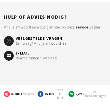
HULP OF ADVIES NODIG?
Vind je antwoord eenvoudig en snel op onze
service
pagina.
VEELGESTELDE VRAGEN
Een vraag? Vind je antwoord hier.
E-MAIL
Reactie binnen 1 werkdag
vind-
3956
40.000+
volgers
45.000+
ik-
9,2/10
beoordelingen
leuks