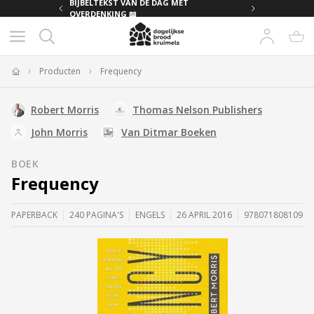
MET
BIJBELTEKST VAN DE DAG MET
OVERDENKING 📖
Producten
Frequency
Home
Robert Morris
Thomas Nelson Publishers
John Morris
Van Ditmar Boeken
BOEK
Frequency
PAPERBACK
240 PAGINA'S
ENGELS
26 APRIL 2016
9780718081096