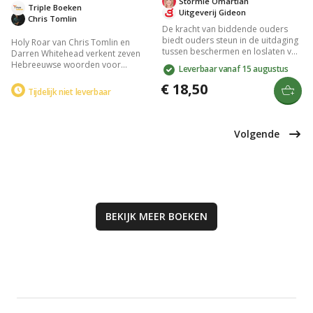
Stormie Omartian
Triple Boeken
Uitgeverij Gideon
Chris Tomlin
De kracht van biddende ouders
biedt ouders steun in de uitdaging
Holy Roar van Chris Tomlin en
tussen beschermen en loslaten van
Darren Whitehead verkent zeven
hun kinderen. Stormie Omartian
Hebreeuwse woorden voor
Leverbaar vanaf 15 augustus
deelt haar ervaringen en hoe
aanbidding in de Psalmen. Het
gebed helpt om vertrouwen te
€ 18,50
boek biedt een diepgaand inzicht
Tijdelijk niet leverbaar
hebben in Gods zorg. Het boek
in bijbelse aanbidding, aangevuld
laat zien hoe ouders door gebed
met persoonlijke verhalen achter
hun kinderen kunnen begeleiden
bekende aanbiddingsliederen.
en steunen.
Perfect voor wie inspiratie zoekt in
Volgende
geloofsbeleving en aanbidding.
BEKIJK MEER
BOEKEN