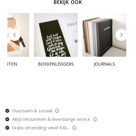
BEKIJK OOK
KAARTEN
BOEKENLEGGERS
JOURNALS
Duurzaam & sociaal
Altijd retourneren & levenslange service
Gratis verzending vanaf €40,-