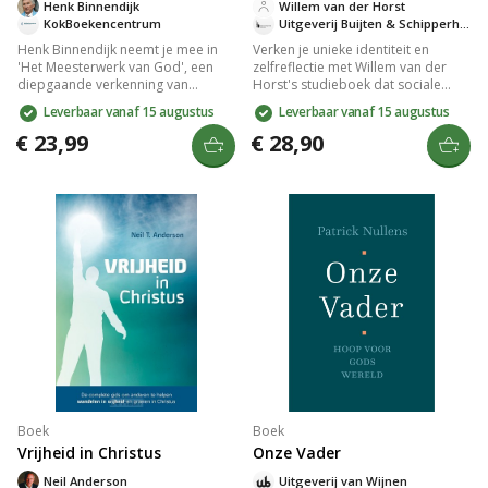
Henk Binnendijk
Willem van der Horst
KokBoekencentrum
Uitgeverij Buijten & Schipperheijn
Henk Binnendijk neemt je mee in
Verken je unieke identiteit en
'Het Meesterwerk van God', een
zelfreflectie met Willem van der
diepgaande verkenning van
Horst's studieboek dat sociale
Openbaring. Deze fascinerende
wetenschap, filosofie en theologie
Leverbaar vanaf 15 augustus
Leverbaar vanaf 15 augustus
reis onthult Gods ultieme plan,
combineert. Ontdek de rol van
verweven met thema's als geloof
medemensen, vrijheid,
€ 23,99
€ 28,90
en geschiedenis. Laat je inspireren
verantwoordelijkheid en je ziel in
door het onovertroffen
het christelijk mensbeeld. Perfect
meesterwerk waarin de grootsheid
voor christenen die hun dagelijks
van het universum en het evangelie
leven willen verdiepen.
samenkomen.
Boek
Boek
Vrijheid in Christus
Onze Vader
Neil Anderson
Uitgeverij van Wijnen