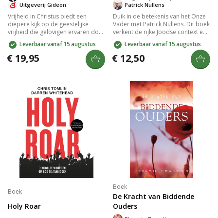
Uitgeverij Gideon
Patrick Nullens
Vrijheid in Christus biedt een
Duik in de betekenis van het Onze
diepere kijk op de geestelijke
Vader met Patrick Nullens. Dit boek
vrijheid die gelovigen ervaren door
verkent de rijke Joodse context en
hun relatie met Jezus. Het boek
de hedendaagse relevantie voor
Leverbaar vanaf 15 augustus
Leverbaar vanaf 15 augustus
verkent thema's als genade,
de kerk. Ideaal voor persoonlijke
verlossing en de waarheid van
verdieping en groepsdiscussies,
€ 19,95
€ 12,50
Gods woord, en moedigt je aan
het biedt een frisse blik op gebed,
om te leven vanuit je nieuwe
geloof en vergeving als
identiteit. Een waardevolle gids
fundamenten voor hoopvolle
voor iedereen die wil groeien in
verandering.
christelijk geloof en persoonlijke
vrijheid.
Boek
Boek
De Kracht van Biddende
Holy Roar
Ouders